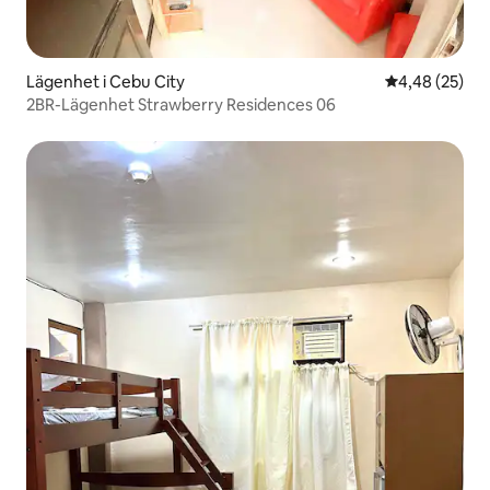
Lägenhet i Cebu City
4,48 av 5 i g
4,48 (25)
2BR-Lägenhet Strawberry Residences 06