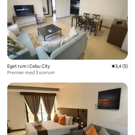
Eget rum i Cebu City
3,4 av 5 i 
3,4 (5)
Premier med 3 sovrum