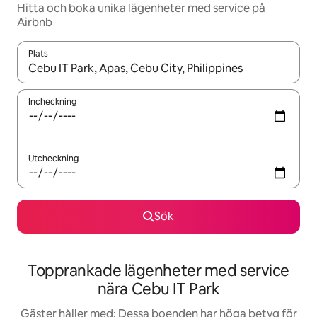
Hitta och boka unika lägenheter med service på
Airbnb
Plats
När resultaten är tillgängliga kan du navigera med upp- och ned
Incheckning
Utcheckning
Sök
Topprankade lägenheter med service
nära Cebu IT Park
Gäster håller med: Dessa boenden har höga betyg för