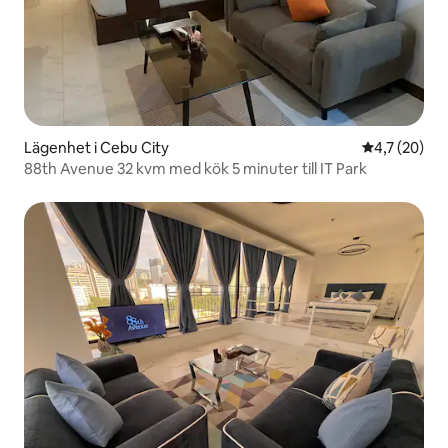
Lägenhet i Cebu City
4,7 av 5 i g
4,7 (20)
88th Avenue 32 kvm med kök 5 minuter till IT Park