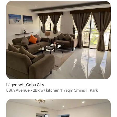
Lägenhet i Cebu City
88th Avenue - 2BR w/ kitchen 117sqm 5mins IT Park