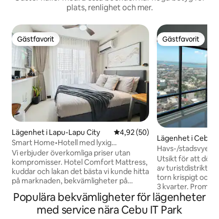
plats, renlighet och mer.
Gästfavorit
Gästfavorit
Gästfavorit
Gästfavorit
Lägenhet i Lapu-Lapu City
4,92 av 5 i genomsnittligt bet
4,92 (50)
Lägenhet i Cebu C
Smart Home•Hotell med lyxig
Havs-/stadsvyer: 
komfortsäng•Nära flygplatsen
Vi erbjuder överkomliga priser utan
säkert distrikt
Utsikt för att dö för s
kompromisser. Hotel Comfort Mattress,
av turistdistriktet; Fantastiskt modernt
kuddar och lakan det bästa vi kunde hitta
torn krispigt och rent. Köpcentr
på marknaden, bekvämligheter på
3 kvarter. Promenad till stormarknader,
rummet som kommer att göra din
Populära bekvämligheter för lägenheter
restauranger, Starbucks: Kraftfullt WiFi,
vistelse så bekväm som möjligt. Vi
kabel-TV-paket. Cebu Nightlife only
med service nära Cebu IT Park
erbjuder concierge dygnet runt för våra
short 4 block walk: Optimum locatio
gäster för deras förfrågningar. Enheten