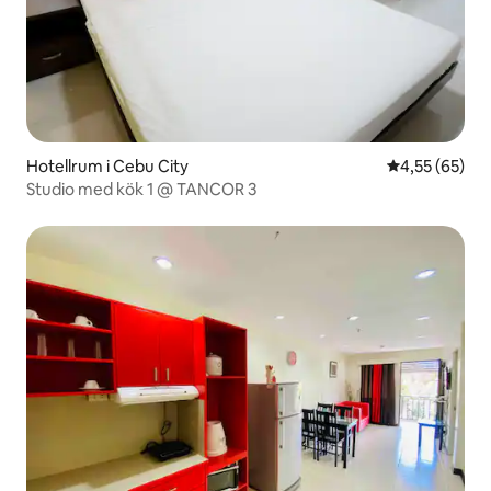
Hotellrum i Cebu City
4,55 av 5 i g
4,55 (65)
Studio med kök 1 @ TANCOR 3