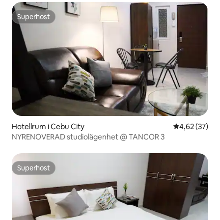
Superhost
Superhost
Hotellrum i Cebu City
4,62 av 5 i g
4,62 (37)
NYRENOVERAD studiolägenhet @ TANCOR 3
Superhost
Superhost