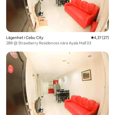
Lägenhet i Cebu City
4,37 av 5 i g
4,37 (27)
2BR @ Strawberry Residences nära Ayala Mall 03