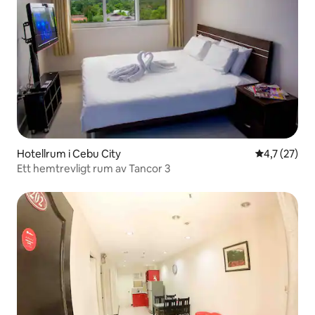
Hotellrum i Cebu City
4,7 av 5 i g
4,7 (27)
Ett hemtrevligt rum av Tancor 3