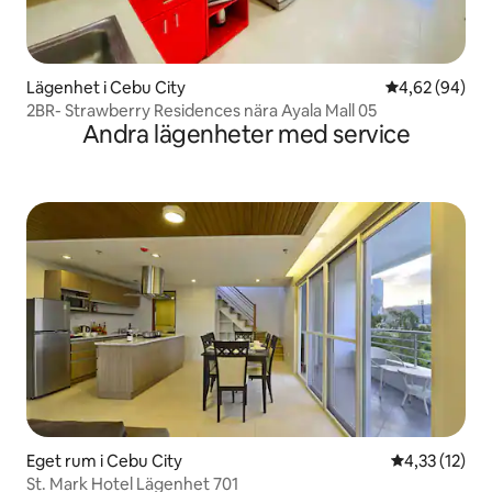
Lägenhet i Cebu City
4,62 av 5 i g
4,62 (94)
2BR- Strawberry Residences nära Ayala Mall 05
Andra lägenheter med service
Eget rum i Cebu City
4,33 av 5 i g
4,33 (12)
St. Mark Hotel Lägenhet 701