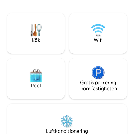
Center of the city. Transport direk
är smart, modern, minimalistisk, tyst och
utanför vår ytterdörr. Turists
samtidigt full av rekreation. Vi
snabbt härifrån. Ultimat kök,
underhåller enheten själva för att göra
tvättmaskin. Ultra Safe District, noll
varje övergångsgäst så säker och nöjd
brottslighet. Fantastisk inredd lägenhet,
som möjligt. Vi förstår att våra gäster är
oklanderliga säng
hemifrån och att de behöver känna sig
trygga.
Kök
Wifi
Gratis parkering
Pool
inom fastigheten
Luftkonditionering