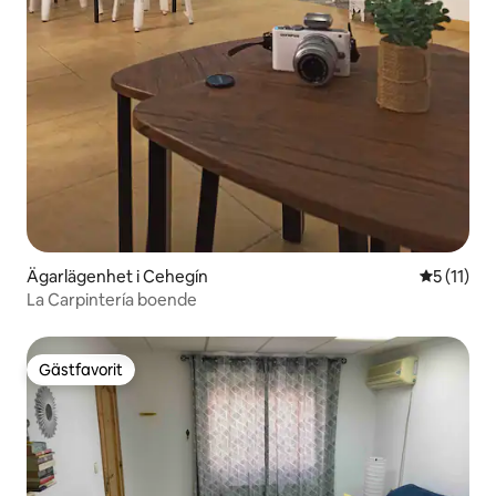
Ägarlägenhet i Cehegín
5 av 5 i 
5 (11)
La Carpintería boende
Gästfavorit
Gästfavorit