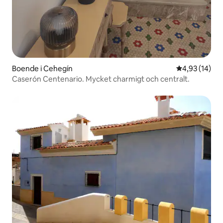
Boende i Cehegín
4,93 av 5 i g
4,93 (14)
Caserón Centenario. Mycket charmigt och centralt.