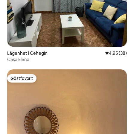
Lägenhet i Cehegín
4,95 av 5 i g
4,95 (38)
Casa Elena
Gästfavorit
Gästfavorit