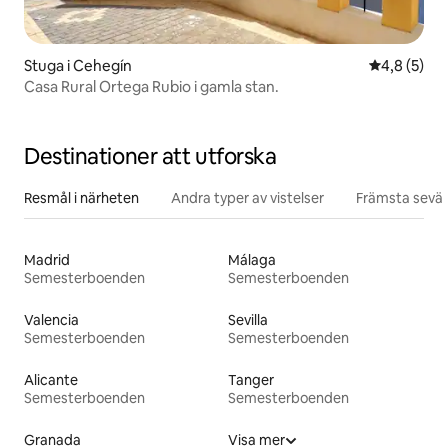
Stuga i Cehegín
4,8 av 5 i 
4,8 (5)
Casa Rural Ortega Rubio i gamla stan.
Destinationer att utforska
Resmål i närheten
Andra typer av vistelser
Främsta sevär
Madrid
Málaga
Semesterboenden
Semesterboenden
Valencia
Sevilla
Semesterboenden
Semesterboenden
Alicante
Tanger
Semesterboenden
Semesterboenden
Granada
Visa mer