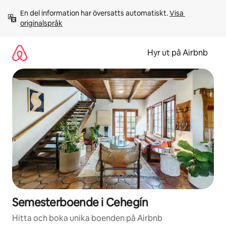
Hoppa
En del information har översatts automatiskt. 
Visa 
till
originalspråk
innehåll
Hyr ut på Airbnb
Semesterboende i Cehegín
Hitta och boka unika boenden på Airbnb