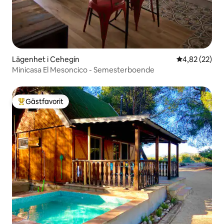
Lägenhet i Cehegín
4,82 av 5 i g
4,82 (22)
Minicasa El Mesoncico - Semesterboende
Gästfavorit
Populär gästfavorit