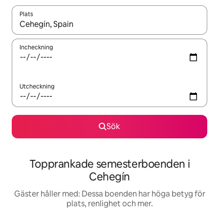
Plats
När resultaten är tillgängliga kan du navigera med upp- och ned
Incheckning
Utcheckning
Sök
Topprankade semesterboenden i
Cehegín
Gäster håller med: Dessa boenden har höga betyg för
plats, renlighet och mer.