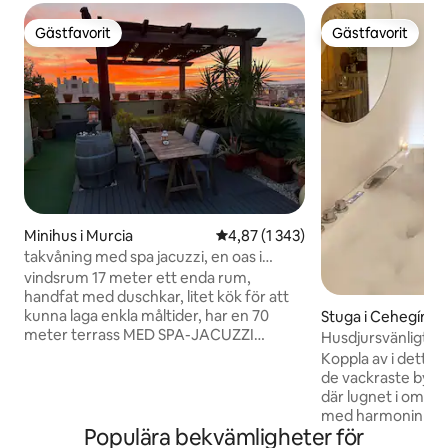
Gästfavorit
Gästfavorit
Gästfavorit
Gästfavorit
Minihus i Murcia
4,87 av 5 i genomsnittligt betyg
4,87 (1 343)
takvåning med spa jacuzzi, en oas i
staden
vindsrum 17 meter ett enda rum,
handfat med duschkar, litet kök för att
kunna laga enkla måltider, har en 70
Stuga i Cehegín
meter terrass MED SPA-JACUZZI
Husdjursvänligt lit
(fungerar alltid, förutom vid haveri)
Cehegín
Koppla av i detta li
LÄGET är 10 minuter från Arrixaca med
de vackraste byar
bil, 20 MINUTERS promenad från
där lugnet i omgi
centrum REKOMMENDERAS INTE för
med harmonin i de
mycket långa personer.
Populära bekvämligheter för
inredda rum med 