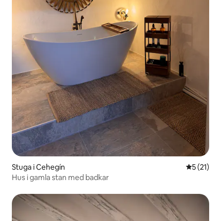
Stuga i Cehegín
5 av 5 i g
5 (21)
Hus i gamla stan med badkar