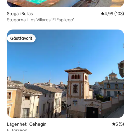
Stuga i Bullas
4,99 av 5 i ge
4,99 (103)
Stugorna i Los Villares 'El Espliego'
Gästfavorit
Gästfavorit
Lägenhet i Cehegín
5 av 5 i 
5 (5)
El Torreon