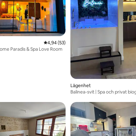
tligt betyg, 13 omdömen
4,94 av 5 i genomsnittligt betyg, 53 omdöm
4,94 (53)
Home Paradis & Spa Love Room
Lägenhet
Balinea-svit | Spa och privat bio