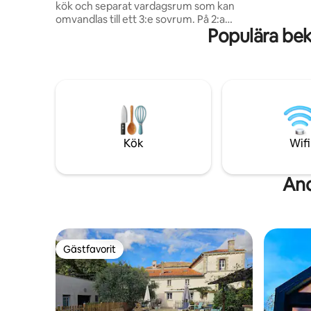
kök och separat vardagsrum som kan
Béta-lab, 
omvandlas till ett 3:e sovrum. På 2:a
scientifiq
Populära bek
våningen, 2 sovrum (2 dubbelsängar och
1 enkelsäng) + badrum. Beläget i hjärtat
av Celles sur Belle och några få meter
från dess kungliga kloster, kommer du
att vara i: - 20 km från Niort -7 km från
Melle - 1 timme från Atlantkusten -1h
futuroscope, etc. Du hittar alla
bekvämligheter i närheten (närbutik på
gatan, apotek, restauranger, butiker,
Kök
Wifi
etc.) Sängkläder ingår
And
Gästfavorit
Gästfavorit