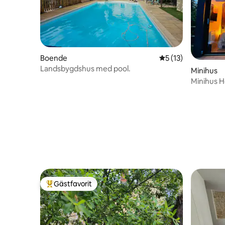
Boende
5 av 5 i genomsnit
5 (13)
Landsbygdshus med pool.
Minihus
Minihus 
Gästfavorit
Populär gästfavorit