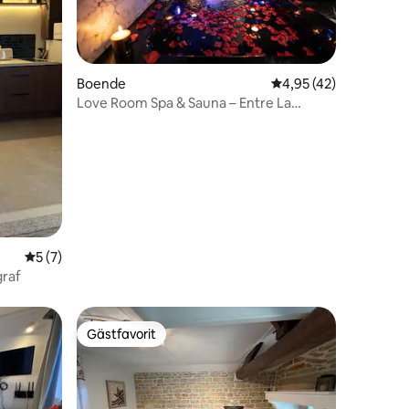
Boende
4,95 av 5 i genomsnit
4,95 (42)
Love Room Spa & Sauna – Entre La
Rochelle/Niort
en
5 av 5 i genomsnittligt betyg, 7 omdömen
5 (7)
graf
Gästfavorit
Gästfavorit