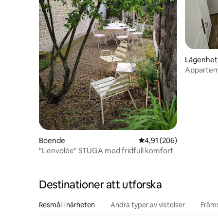
Lägenhet
Appartem
Boende
4,91 av 5 i genomsnitt
4,91 (206)
"L'envolée" STUGA med fridfull komfort
Destinationer att utforska
Resmål i närheten
Andra typer av vistelser
Främs