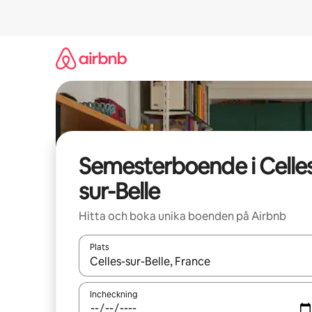
Hoppa
till
innehåll
Semesterboende i Celle
sur-Belle
Hitta och boka unika boenden på Airbnb
Plats
När resultaten är tillgängliga kan du navigera me
Incheckning