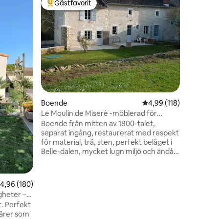
Gästfavorit
Gästf
Populär gästfavorit
Populär
"Le 31" - 
Litet luf
ljust, var
eller profess
ÄR INTE 
Du kan nj
skuggan 
med fågel
😴 i sols
Avfarter 
en
Boende
4,99 av 5 i genomsnitt
4,99 (118)
Niort och
Marais Po
Le Moulin de Miserè -möblerad för
Futurosc
turister-
Boende från mitten av 1800-talet,
separat ingång, restaurerat med respekt
för material, trä, sten, perfekt beläget i
Belle-dalen, mycket lugn miljö och ändå
mycket nära den historiska stadskärnan,
klassificerad som "liten stad med
karaktär", du kan njuta av en inhägnad
,96 av 5 i genomsnittligt betyg, 180 omdömen
4,96 (180)
trädgård, med skugga eller sol, efter
gheter –
eget val, privat parkering, tillgång till
kt
poolområdet, privat, med poolhus och
närer som
solstolar kommer att finnas till ditt