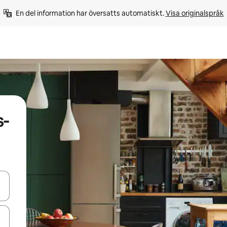
En del information har översatts automatiskt. 
Visa originalspråk
s-
d upp- och nedåtpilarna eller utforska genom att trycka eller svepa.