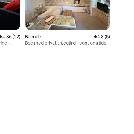
en
4,86 av 5 i genomsnittligt betyg, 22 omdömen
4,86 (22)
Boende
4,8 av 5 i genomsni
4,8 (5)
ring –
Bod med privat trädgård i lugnt område.