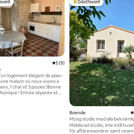
avorit
Gästfavorit
gästfavorit
Populär gästfavorit
5 av 5 i genomsnittligt betyg, 9 omdöm
5 (9)
s
d'un logement élégant de plain-
 une maison où nous vivons à
pers, 1 chat et 3 poules )Bonne
 phonique ! Entrée séparée et
vis à vis. À 7 mn à pied de tous
s , du cinéma et des 3
omanes. Vous pourrez
tligt betyg, 68 omdömen
Boende
4
 faire le tour de MELLE par le
Mysig studio med alla bekvämli
e la découverte (arboretum) .
wifi, trädgård, självständighet
Möblerad studio, inte intill huset. Perfe
itions culturelles sont très
för affärsresenärer samt rese
s tout au long de l’année :