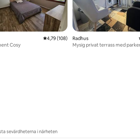
4,79 av 5 i genomsnittligt betyg, 108 omdöm
4,79 (108)
Radhus
ent Cosy
Mysig privat terrass med parke
fristad för 2
ligt betyg, 206 omdömen
ta sevärdheterna i närheten