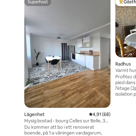
Superhost
Gästf
Superhost
Populär 
Radhus
Varmt hu
Profitez 
pied dans
l’étage (2
isolation
cour sans 
les commerce
églises r
Lägenhet
4,91 av 5 i genomsnit
4,91 (68)
également
Mysig bostad - bourg Celles sur Belle, 3
sentier d
sovrum, 7 personer
Du kommer att bo i ett renoverat
Les propos
boende, på 1:a våningen vardagsrum,
nombreuse