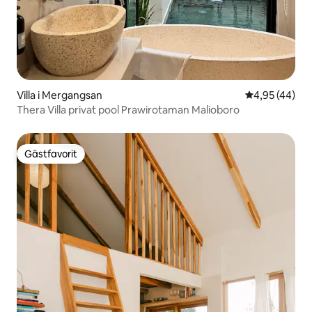
Villa i Mergangsan
4,95 av 5 i g
4,95 (44)
Thera Villa privat pool Prawirotaman Malioboro
Gästfavorit
Gästfavorit