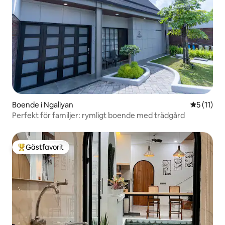
Boende i Ngaliyan
5 av 5 i 
5 (11)
Perfekt för familjer: rymligt boende med trädgård
Gästfavorit
Populär gästfavorit