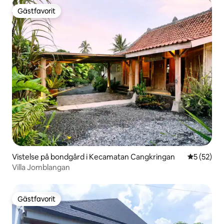
Gästfavorit
Gästfavorit
Vistelse på bondgård i Kecamatan Cangkringan
5 av 5 i g
5 (52)
Villa Jomblangan
Gästfavorit
Gästfavorit