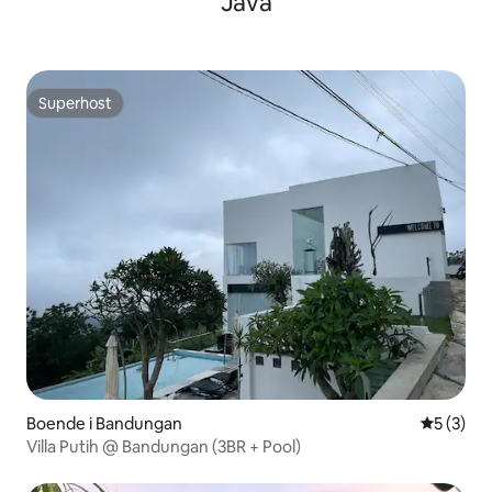
Java
Superhost
Superhost
Boende i Bandungan
5 av 5 i 
5 (3)
Villa Putih @ Bandungan (3BR + Pool)