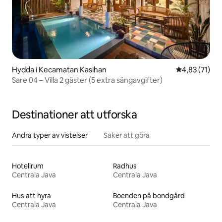
Hydda i Kecamatan Kasihan
4,83 av 5 i g
4,83 (71)
Sare 04 – Villa 2 gäster (5 extra sängavgifter)
Destinationer att utforska
Andra typer av vistelser
Saker att göra
Hotellrum
Radhus
Centrala Java
Centrala Java
Hus att hyra
Boenden på bondgård
Centrala Java
Centrala Java