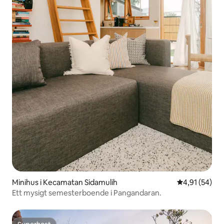
Minihus i Kecamatan Sidamulih
4,91 av 5 i g
4,91 (54)
Ett mysigt semesterboende i Pangandaran.