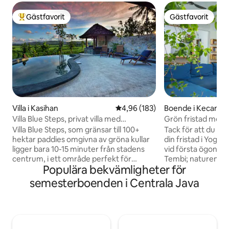
Gästfavorit
Gästfavorit
Populär gästfavorit
Gästfavorit
Villa i Kasihan
4,96 av 5 i genomsnittligt bety
4,96 (183)
Boende i Kecama
Villa Blue Steps, privat villa med
Grön fristad med 
fantastisk utsikt
Tourism Village
Villa Blue Steps, som gränsar till 100+
Tack för att du vä
hektar paddies omgivna av gröna kullar
din fristad i Yogya
ligger bara 10-15 minuter från stadens
vid första ögonkas
centrum, i ett område perfekt för
Tembi; naturen, k
Populära bekvämligheter för
promenader, cykelturer eller för att bara
människor fångade
koppla av. Detta restaurerade
hjärtan. För några år sedan började vi
semesterboenden i Centrala Java
traditionella hus är utrustat med alla
designa och bygga
bekvämligheter, privat trädgård och
en fristad som sla
pool. Frukost ingår och vi kan tillgodose
ger energi till kroppen. När vi
alla måltider från vår närliggande Blue
staden bestämde vi
Steps Restaurant. Villa Blue Steps är ett
vårt boende så at