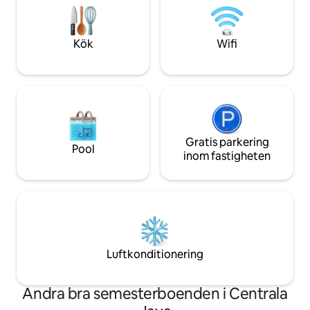
exceptionellt ställe att tillbringa lite
uppleva denna char
privat tid med familjen eller för några
hoppas verkligen 
romantiska dagar tillsammans! Kolla in
trivas med att bo 
Kök
Wifi
våra recensioner!
Tembi.
Gratis parkering
Pool
inom fastigheten
Luftkonditionering
Andra bra semesterboenden i Centrala