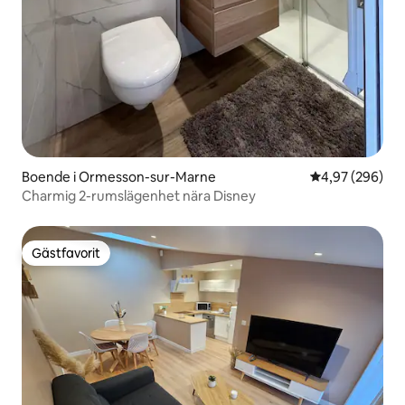
Boende i Ormesson-sur-Marne
4,97 av 5 i ge
4,97 (296)
Charmig 2-rumslägenhet nära Disney
Gästfavorit
Gästfavorit