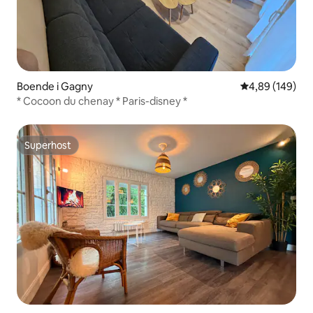
Boende i Gagny
4,89 av 5 i ge
4,89 (149)
* Cocoon du chenay * Paris-disney *
Superhost
Superhost