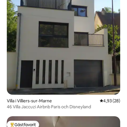
Villa i Villiers-sur-Marne
4,93 av 5 i g
4,93 (28)
46 Villa Jaccuzi Airbnb Paris och Disneyland
Gästfavorit