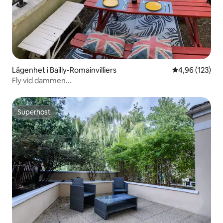
Lägenhet i Bailly-Romainvilliers
4,96 av 5 i ge
4,96 (123)
Fly vid dammen...
Superhost
Superhost