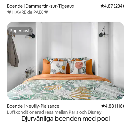
Boende i Dammartin-sur-Tigeaux
4,87 av 5 i ge
4,87 (234)
❤️ HAVRE de PAIX ❤️
Superhost
Superhost
Boende i Neuilly-Plaisance
4,88 av 5 i ge
4,88 (116)
Luftkonditionerad resa mellan Paris och Disney
Djurvänliga boenden med pool