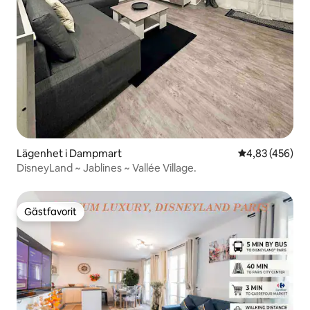
Lägenhet i Dampmart
4,83 av 5 i ge
4,83 (456)
DisneyLand ~ Jablines ~ Vallée Village.
Gästfavorit
Gästfavorit