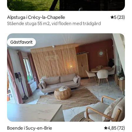
Alpstuga i Crécy-la-Chapelle
5 av 5 i g
5 (23)
Stående stuga 55 m2, vid floden med trädgård
Gästfavorit
Gästfavorit
Boende i Sucy-en-Brie
4,85 av 5 i g
4,85 (72)