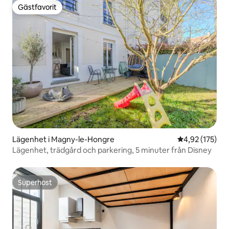
Gästfavorit
Gästfavorit
Lägenhet i Magny-le-Hongre
4,92 av 5 i ge
4,92 (175)
Lägenhet, trädgård och parkering, 5 minuter från Disney
Superhost
Superhost