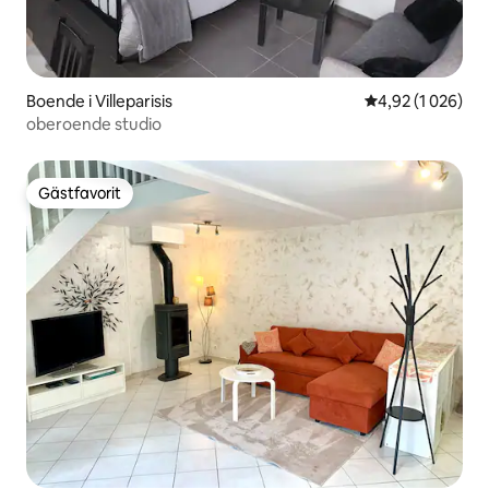
Boende i Villeparisis
4,92 av 5 i geno
4,92 (1 026)
oberoende studio
Gästfavorit
Gästfavorit