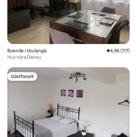
Boende i Voulangis
4,96 av 5 i ge
4,96 (117)
Hus nära Disney
Gästfavorit
Gästfavorit