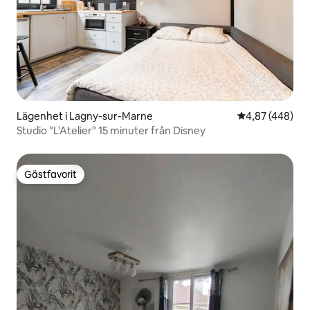
Lägenhet i Lagny-sur-Marne
4,87 av 5 i ge
4,87 (448)
Studio "L'Atelier" 15 minuter från Disney
Gästfavorit
Gästfavorit