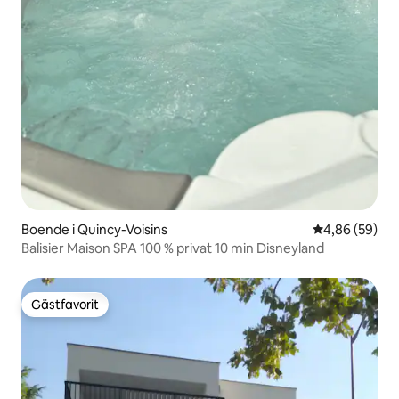
Boende i Quincy-Voisins
4,86 av 5 i g
4,86 (59)
Balisier Maison SPA 100 % privat 10 min Disneyland
Gästfavorit
Gästfavorit