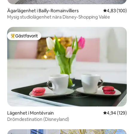
Ägarlägenhet i Bailly-Romainvilliers
4,83 av 5 i ge
4,83 (100)
Mysig studiolägenhet nära Disney-Shopping Valée
Gästfavorit
Populär gästfavorit
Lägenhet i Montévrain
4,94 av 5 i ge
4,94 (129)
Drömdestination (Disneyland)