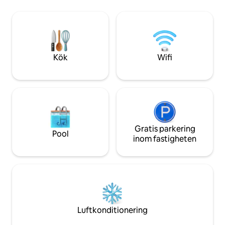
timmar från måndag till lördag, från 9:00
10 % mest bokade 
till 19:00. Obegränsad parkering på
DATUMEN TAR SL
söndagar och helgdagar eller Relay-
är mycket eftertra
parkering 50 meter från boendet, täckt
närhet till Disney.
och övervakad. (8,60 euro/24 timmar)
garantera din viste
Kök
Wifi
Gratis parkering
Pool
inom fastigheten
Luftkonditionering