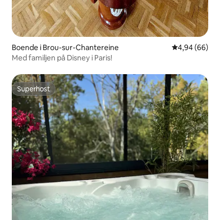
Boende i Brou-sur-Chantereine
4,94 av 5 i g
4,94 (66)
Med familjen på Disney i Paris!
Superhost
Superhost