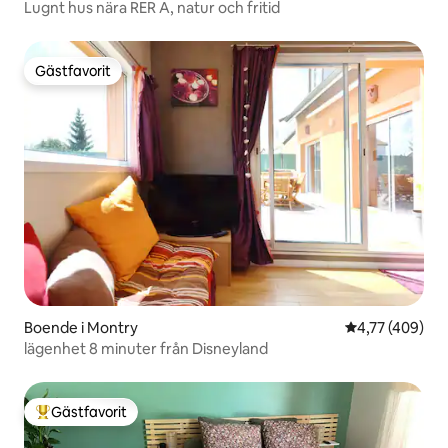
Lugnt hus nära RER A, natur och fritid
Gästfavorit
Gästfavorit
Boende i Montry
4,77 av 5 i ge
4,77 (409)
lägenhet 8 minuter från Disneyland
Gästfavorit
Populär gästfavorit