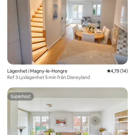
Lägenhet i Magny-le-Hongre
4,79 av 5 i g
4,79 (14)
Ref 3 Lyxlägenhet 5 min från Disneyland
Superhost
Superhost