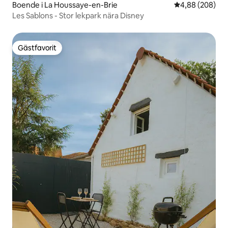
Boende i La Houssaye-en-Brie
4,88 av 5 i ge
4,88 (208)
Les Sablons - Stor lekpark nära Disney
Gästfavorit
Gästfavorit