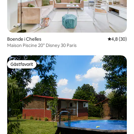
Boende i Chelles
4,8 av 5 i g
4,8 (30)
Maison Piscine 20" Disney 30 Paris
Gästfavorit
Gästfavorit