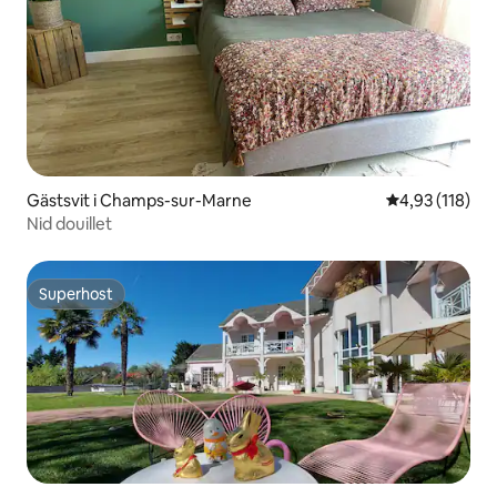
Gästsvit i Champs-sur-Marne
4,93 av 5 i ge
4,93 (118)
Nid douillet
Superhost
Superhost