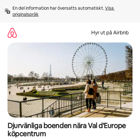
Hoppa
En del information har översatts automatiskt. 
Visa 
till
originalspråk
innehåll
Hyr ut på Airbnb
Djurvänliga boenden nära Val d'Europe
köpcentrum