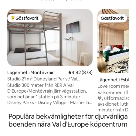
Gästfavorit
Gästfavorit
Populär gästfavorit
Gästfavorit
Lägenhet i Montévrain
4,92 av 5 i genomsnittligt bety
4,92 (878)
Studio 21 m² Disneyland Paris / Val
Lägenhet i Esbly
d'Europe
Studio 300 meter från RER A Val
Love room med pri
D'Europe/Montévrain järnvägsstation,
från Disneyland Pa
Välkommen till din
som betjänar 1 station på 3 minuter: -
🧡, utformad som e
Disney Parks - Disney Village - Marne-la-
avskildhet i utkant
Vallée Chessy TGV-station - Centrala
minuter från Disneyland
Paris på 40 minuter Val d'Europe
Populära bekvämligheter för djurvänliga
kvalitetscertifieri
köpcentrum ligger inom gångavstånd.
oförglömlig vistel
boenden nära Val d'Europe köpcentrum
(750 meter) Gratis gatuparkering
favoritboende 🧡 Superhost i 2 år (din
framför bostaden, begränsad till 2
kvalitetsgaranti) 