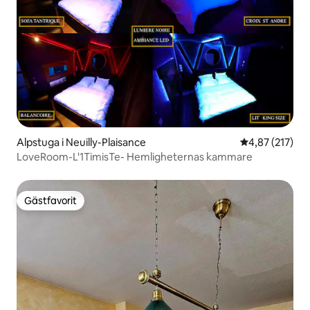
Alpstuga i Neuilly-Plaisance
4,87 av 5 i ge
4,87 (217)
LoveRoom-L'1TimisTe- Hemligheternas kammare
Gästfavorit
Gästfavorit