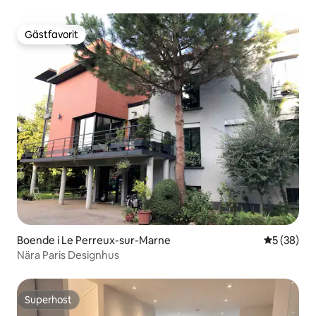
Gästfavorit
Gästfavorit
Boende i Le Perreux-sur-Marne
5 av 5 i g
5 (38)
Nära Paris Designhus
Superhost
Superhost