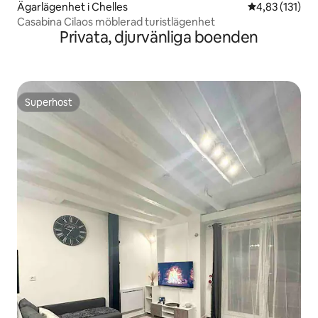
Ägarlägenhet i Chelles
4,83 av 5 i ge
4,83 (131)
Casabina Cilaos möblerad turistlägenhet
Privata, djurvänliga boenden
Superhost
Superhost