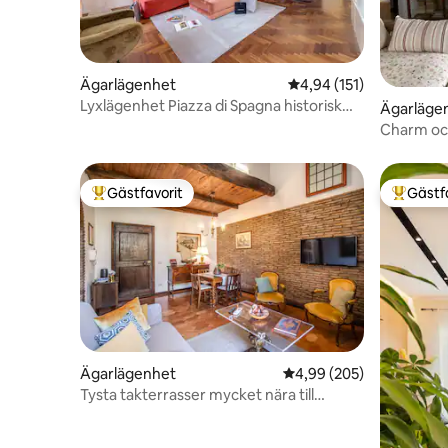
Ägarlägenhet
4,94 av 5 i genomsnitt
4,94 (151)
Lyxlägenhet Piazza di Spagna historisk
Ägarläge
utsikt
Charm och
Trasteve
Gästfavorit
Gästf
Populär gästfavorit
Populär 
Ägarlägenhet
4,99 av 5 i genomsnitt
4,99 (205)
Tysta takterrasser mycket nära till
fontana di Trevi