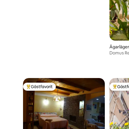
Ägarläge
Domus R
Gästfavorit
Gästf
Populär gästfavorit
Populär 