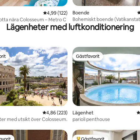
ligt betyg, 122 omdömen
Boende
4
4,99 av 5 i genomsnittligt betyg, 122 omdöm
4,99 (122)
Bohemiskt boende (Vatikansta
otta nära Colosseum – Metro C
Lägenheter med luftkonditionering
rit
Gästfavorit
rit
Gästfavorit
ligt betyg, 275 omdömen
4,86 av 5 i genomsnittligt betyg, 223 omdöm
4,86 (223)
Lägenhet
4
er med utsikt över Colosseum.
parioli penthouse
avorit
Gästfavorit