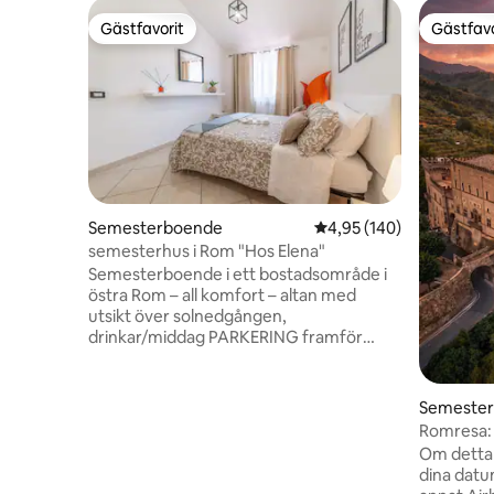
Gästfavorit
Gästfavo
Gästfavorit
Gästfavo
Semesterboende
4,95 av 5 i genomsnitt
4,95 (140)
semesterhus i Rom "Hos Elena"
Semesterboende i ett bostadsområde i
östra Rom – all komfort – altan med
utsikt över solnedgången,
drinkar/middag PARKERING framför
huset Husdjur tillåtet UNICAMILLUS-
grannar Marco Simone GOLFKLUBB
MOTORVÄG A24 5 minuter
Semeste
ÖVERFÖRINGSFÖRFRÅGAN till och från
Romresa:
FLYGPLATSEN Bra förbindelser till
sovrum i 
Om detta b
centrum. En busshållplats 30 meter bort
dina datu
tar dig direkt till tunnelbana B (Rebibbia),