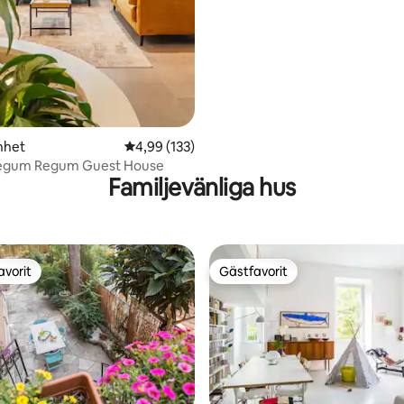
nhet
4,99 av 5 i genomsnittligt betyg, 133 omdöm
4,99 (133)
egum Regum Guest House
Familjevänliga hus
avorit
Gästfavorit
gästfavorit
Gästfavorit