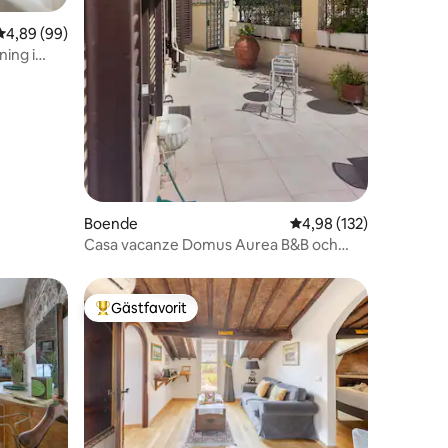
en
4,89 av 5 i genomsnittligt betyg, 99 omdömen
4,89 (99)
ning i
Boende
4,98 av 5 i genomsnitt
4,98 (132)
Casa vacanze Domus Aurea B&B och
Suites 2
Gästfavorit
Populär gästfavorit