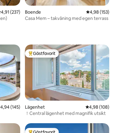
,91 av 5 i genomsnittligt betyg, 237 omdömen
4,91 (237)
Boende
4,98 av 5 i genomsnitt
4,98 (153)
en
ten)
Casa Mem – takvåning med egen terrass
Gästfavorit
Populär gästfavorit
en
,94 av 5 i genomsnittligt betyg, 145 omdömen
4,94 (145)
Lägenhet
4,98 av 5 i genomsnitt
4,98 (108)
！Central lägenhet med magnifik utsikt
Gästfavorit