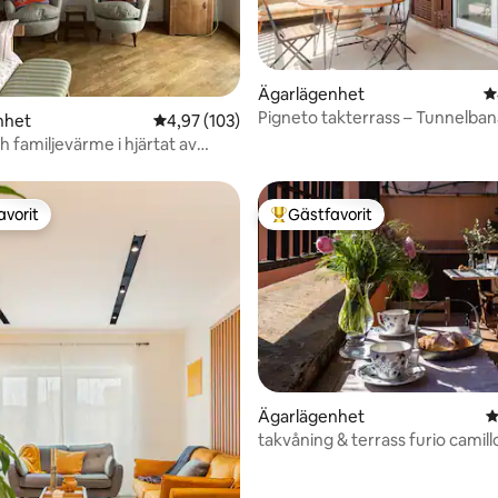
ligt betyg, 151 omdömen
Ägarlägenhet
4
Pigneto takterrass – Tunnelban
nhet
4,97 av 5 i genomsnittligt betyg, 103 omdöm
4,97 (103)
Colosseum
 familjevärme i hjärtat av
re
avorit
Gästfavorit
gästfavorit
Populär gästfavorit
ligt betyg, 205 omdömen
Ägarlägenhet
4
takvåning & terrass furio camill
tuscolana