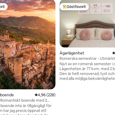
rit
Gästfavorit
rit
Populär gästfavorit
ligt betyg, 140 omdömen
Ägarlägenhet
4
Romerska semestrar - Utmärkt 
att uppleva Rom
Njut av en romersk semester i
Lägenheten är 77 kvm. med 2 
Den är helt renoverad, tyst och
med alla möjliga bekvämligheter
få dig att känna dig som hemma. B
service med stormarknader, ap
restauranger, pizzerior och barer. N
rboende
4,96 av 5 i genomsnittligt betyg, 228 omdöm
4,96 (228)
steg från universitetet "La Sap
 Romantiskt boende med 2
sjukhuset "Umberto I". Den ligger 600
slottets väggar
oende inte är tillgängligt för
meter från tunnelbanan B Policli
m har jag precis öppnat ett
km från stationen Tiburtina och