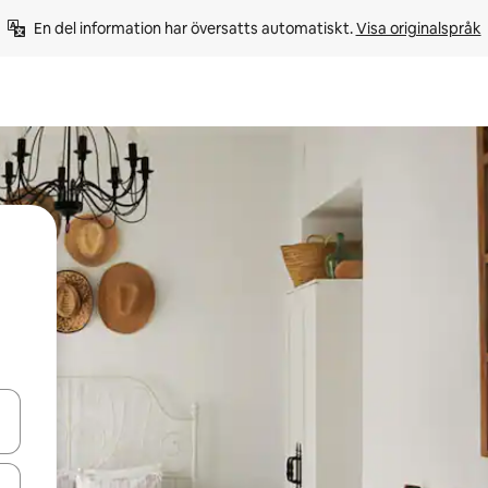
En del information har översatts automatiskt. 
Visa originalspråk
d upp- och nedåtpilarna eller utforska genom att trycka eller svepa.