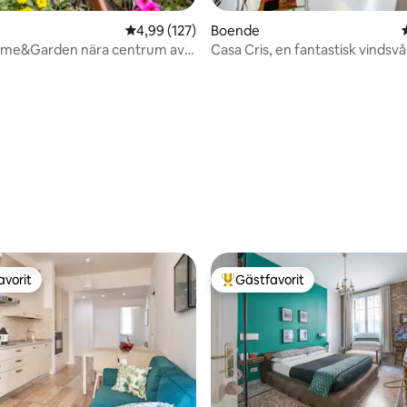
4,99 av 5 i genomsnittligt betyg, 127 omdöm
4,99 (127)
Boende
ome&Garden nära centrum av
Casa Cris, en fantastisk vindsvå
ligt betyg, 161 omdömen
Esquilino
avorit
Gästfavorit
gästfavorit
Populär gästfavorit