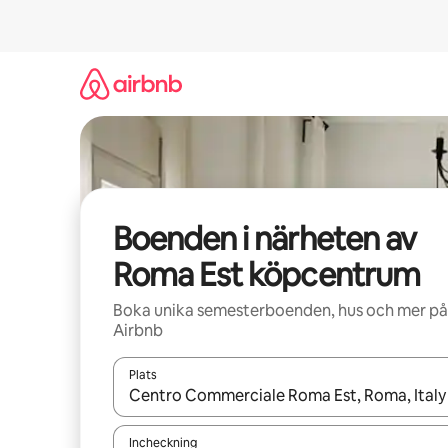
Hoppa
till
innehåll
Boenden i närheten av
Roma Est köpcentrum
Boka unika semesterboenden, hus och mer på
Airbnb
Plats
När resultaten är tillgängliga kan du navigera me
Incheckning