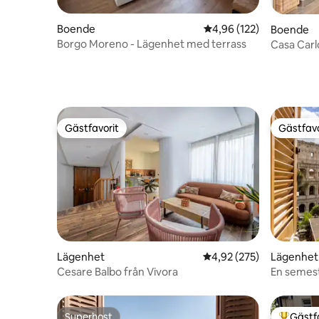
Boende
4,96 av 5 i genomsnitt
4,96 (122)
Boende
Borgo Moreno - Lägenhet med terrass
Casa Carl
Gästfavorit
Gästfavo
Gästfavorit
Gästfavo
Lägenhet
4,92 av 5 i genomsnitt
4,92 (275)
Lägenhet
Cesare Balbo från Vivora
En semest
Superhost
Gästf