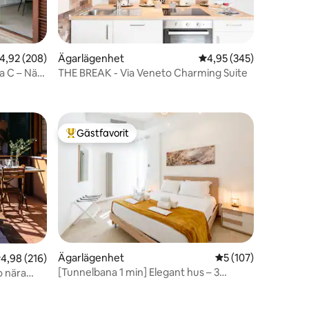
,92 av 5 i genomsnittligt betyg, 208 omdömen
4,92 (208)
Ägarlägenhet
4,95 av 5 i genomsnitt
4,95 (345)
a C – Nära
THE BREAK - Via Veneto Charming Suite
en
Gästfavorit
Populär gästfavorit
Ägarlägenhet
5 av 5 i genomsnitt
5 (107)
,98 av 5 i genomsnittligt betyg, 216 omdömen
4,98 (216)
[Tunnelbana 1 min] Elegant hus – 3
o nära
badrum en suite