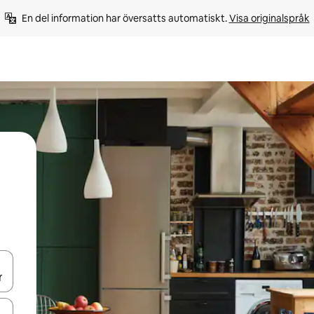
En del information har översatts automatiskt. 
Visa originalspråk
d upp- och nedåtpilarna eller utforska genom att trycka eller svepa.