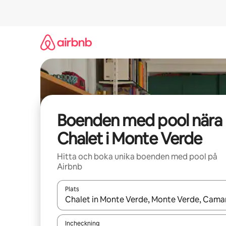
Hoppa
till
innehåll
Boenden med pool nära
Chalet i Monte Verde
Hitta och boka unika boenden med pool på
Airbnb
Plats
När resultaten är tillgängliga kan du navigera me
Incheckning