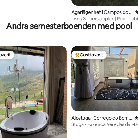
Ägarlägenhet i Campos do J
4
ordão
Lyxig 3-rums duplex | Pool, bub
Andra semesterboenden med pool
och öppen spis
avorit
Gästfavorit
gästfavorit
Populär gästfavorit
ligt betyg, 162 omdömen
Alpstuga i Córrego do Bom J
4
esus
Stuga - Fazenda Veredas da Ma