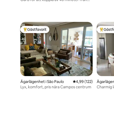
Campos do Jordão
Gästfavorit
Gästf
Populär gästfavorit
Populär 
Ägarlägenhet i São Paulo
4,99 av 5 i genomsnitt
4,99 (122)
Ägarlägen
o do Pinha
Lyx, komfort, pris nära Campos centrum
Charmig l
Campos d