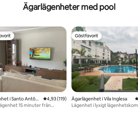
Ägarlägenheter med pool
avorit
Gästfavorit
gästfavorit
Gästfavorit
ligt betyg, 122 omdömen
het i Santo Antôni
4,93 av 5 i genomsnittligt betyg, 119 omdöm
4,93 (119)
Ägarlägenhet i Vila Inglesa
4
l
ägenhet 15 minuter från
Lägenhet i lyxigt lägenhetskom
o Jordao
premier