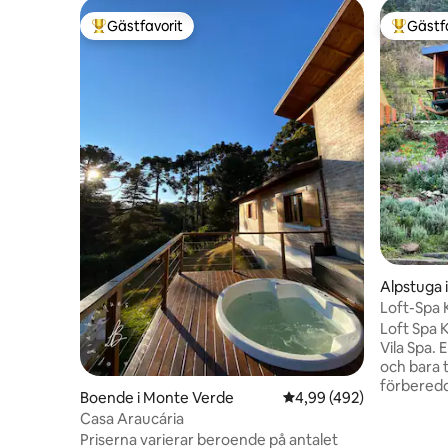
Gästfavorit
Gästf
Populär gästfavorit
Populär 
Alpstuga 
Loft-Spa 
välbefinn
Loft Spa 
Vila Spa.
och bara t
förberedda
Boende i Monte Verde
4,99 av 5 i genomsnitt
4,99 (492)
badkar me
Casa Araucária
luftmassa
Priserna varierar beroende på antalet
olika väx