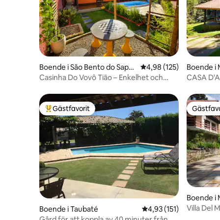
Boende i São Bento do Sapu
4,98 av 5 i genomsnitt
4,98 (125)
Boende i
caí
Casinha Do Vovô Tião – Enkelhet och
CASA D'
mycket kärlek დ
Gästfavorit
Gästfavo
Populär gästfavorit
Gästfavo
Boende i
Villa Del
Boende i Taubaté
4,93 av 5 i genomsnitt
4,93 (151)
Gård för att koppla av 40 minuter från