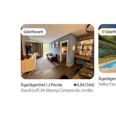
Gästfavorit
Gästf
Gästfavorit
Populär 
Ägarlägen
ordão
Valley Fa
Ägarlägenhet i J Pérola
4,94 av 5 i genomsnitt
4,94 (144)
mest traf
Gaudi Loft 24 Säsong Campos do Jordão