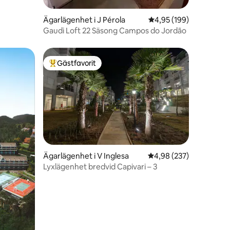
Ägarlägenhet i J Pérola
4,95 av 5 i genomsnitt
4,95 (199)
Gaudi Loft 22 Säsong Campos do Jordão
Gästfavorit
Populär gästfavorit
en
Ägarlägenhet i V Inglesa
4,98 av 5 i genomsnitt
4,98 (237)
Lyxlägenhet bredvid Capivari – 3