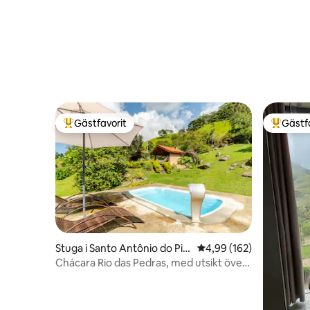
Gästfavorit
Gästf
Populär gästfavorit
Populär 
Stuga i Santo Antônio do Pin
4,99 av 5 i genomsnitt
4,99 (162)
hal
Chácara Rio das Pedras, med utsikt över
bergen