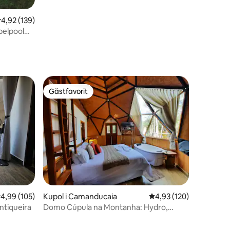
,92 av 5 i genomsnittligt betyg, 139 omdömen
4,92 (139)
belpool
Gästfavorit
Gästfavorit
,99 av 5 i genomsnittligt betyg, 105 omdömen
4,99 (105)
Kupol i Camanducaia
4,93 av 5 i genomsnitt
4,93 (120)
ntiqueira
Domo Cúpula na Montanha: Hydro,
öppen spis och pool