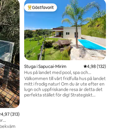
Stuga i 
Gästfavorit
Gästf
Populär gästfavorit
Populär
Mont Sha'
Mountain
Stone Ar
Mykonos-s
belysning
som flyter
av den f
magnifik
genom de 
"Att uppl
inspirer
Stuga i Sapucaí-Mirim
4,98 av 5 i genomsnitt
4,98 (132)
och energ
läge för 
Hus på landet med pool, spa och
gastronomi
underbar utsikt
Välkommen till vårt fridfulla hus på landet
en
mitt i frodig natur! Om du är ute efter en
lugn och uppfriskande resa är detta det
perfekta stället för dig! Strategiskt
beläget! Nära Campos do Jordão, Sto
Antônio do Pinhal, Gonçalves, São Bento
do Sapucaí! Detta boende ger särskilt en
,97 av 5 i genomsnittligt betyg, 313 omdömen
4,97 (313)
välkomnande atmosfär för familjer,
or
vänner eller par letar efter en flykt bort
h bekväm
från stadslivets snabba takt. Andas in