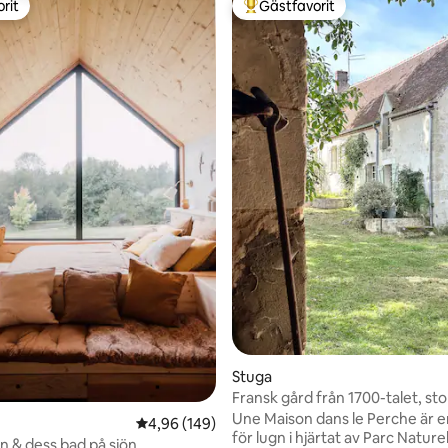
rit
Gästfavorit
rit
Populär gästfavorit
tligt betyg, 29 omdömen
Stuga
Fransk gård från 1700-talet, sto
trädgård, Normandie
Une Maison dans le Perche är en
4,96 av 5 i genomsnittligt betyg, 149 omdöm
4,96 (149)
för lugn i hjärtat av Parc Nature
 & dess bad på sjön