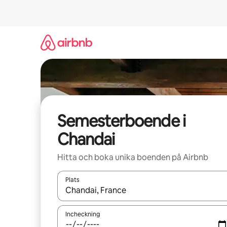
Hoppa
till
innehåll
Semesterboende i
Chandai
Hitta och boka unika boenden på Airbnb
Plats
När resultaten är tillgängliga kan du navigera me
Incheckning