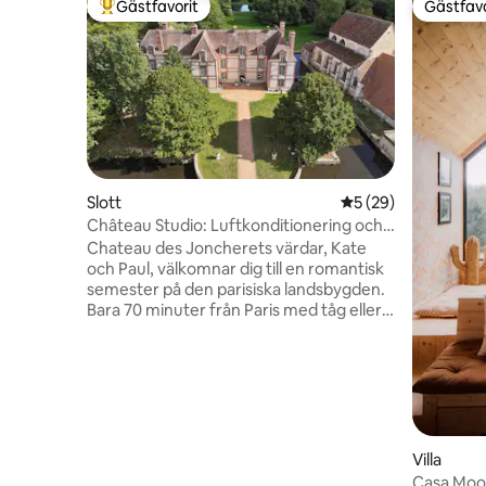
Gästfavorit
Gästfavo
Populär gästfavorit
Gästfavo
Slott
5 av 5 i genomsnit
5 (29)
Château Studio: Luftkonditionering och
utsikt över vattnet
Chateau des Joncherets värdar, Kate
och Paul, välkomnar dig till en romantisk
semester på den parisiska landsbygden.
Bara 70 minuter från Paris med tåg eller
bil, din oas väntar! Njut av din studios
utsikt över vårt slott från 1600-talet,
parken designad av Andre le Notre,
klassificerade väggträd och kapell. Från
ditt fönster kan du se våra älskade
påfåglar, hägrar, fasaner, ugglor och
ankor. Promenera, ha picknick eller fiska
Villa
på 9 tunnland privat skog, kanaler och
Casa Moon