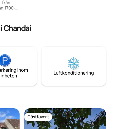
 från
ån 1700-
mfort med
 en
n
i Chandai
a
Normandie.
en av
 Förutom
badrum
 resenär.
arkering inom
Luftkonditionering
tigheten
Gästfavorit
Gästfavorit