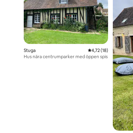
Stuga
4,72 av 5 i genomsnit
4,72 (18)
Hus nära centrumparker med öppen spis