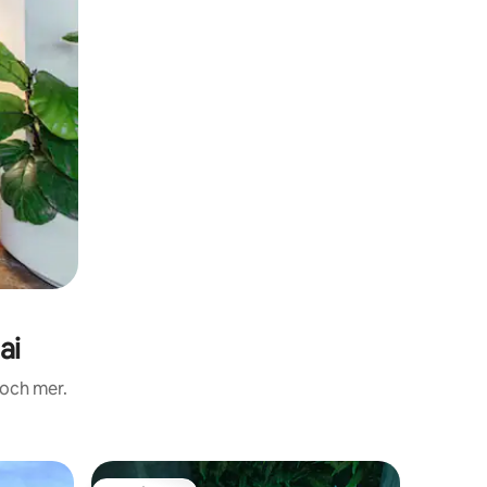
ai
 och mer.
Boende