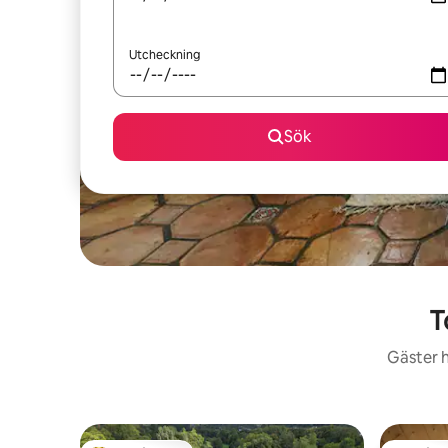
Utcheckning
Sök
T
Gäster h