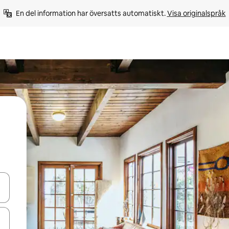
En del information har översatts automatiskt. 
Visa originalspråk
d upp- och nedåtpilarna eller utforska genom att trycka eller svepa.