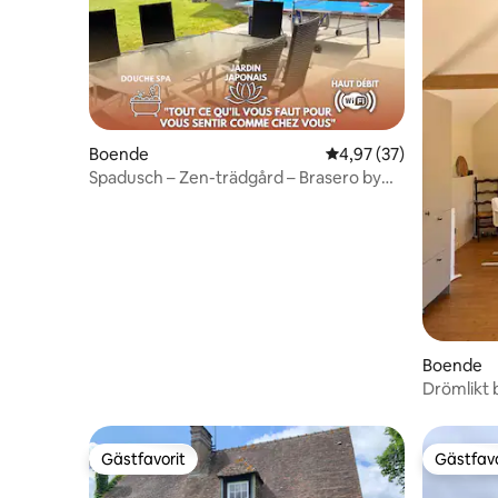
Boende
4,97 av 5 i genomsnit
4,97 (37)
Spadusch – Zen-trädgård – Brasero by
Maison B&B
Boende
Drömlikt 
bastu
Gästfavorit
Gästfavo
Gästfavorit
Gästfavo