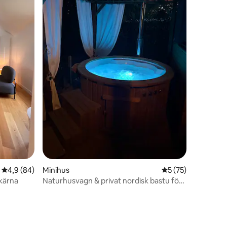
4,9 av 5 i genomsnittligt betyg, 84 omdömen
4,9 (84)
Minihus
5 av 5 i genomsnit
5 (75)
skärna
Naturhusvagn & privat nordisk bastu för
två