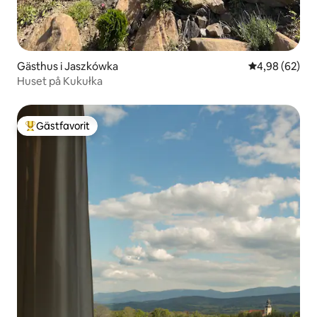
Gästhus i Jaszkówka
4,98 av 5 i g
4,98 (62)
Huset på Kukułka
Gästfavorit
Populär gästfavorit