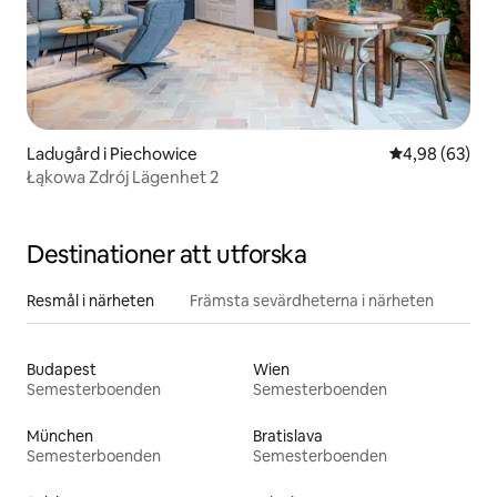
Ladugård i Piechowice
4,98 av 5 i g
4,98 (63)
Łąkowa Zdrój Lägenhet 2
Destinationer att utforska
Resmål i närheten
Främsta sevärdheterna i närheten
Budapest
Wien
Semesterboenden
Semesterboenden
München
Bratislava
Semesterboenden
Semesterboenden