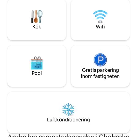
eller färskt kaffe från kaffemaskinen. Vi
artiklar. Det finns
är "babyvänliga" och så i lägenheten
för kalla nätter.
hittar du utrustning för de små. Du får
gärna förvara dina skidor och cyklar i
källarens skåp.
Kök
Wifi
Gratis parkering
Pool
inom fastigheten
Luftkonditionering