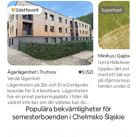
Gästfavorit
Superhost
Populär gästfavorit
Superhost
Minihus i Gajówka
Izera HideAway | 
upplevelse
Upplev det extraor
Ägarlägenhet i Trutnov
5 av 5 i genomsnittligt be
5 (52)
med ett tak som ka
Verde lägenhet
på stjärnorna på na
Lägenheten på 2kk och 51 m2 erbjuder
himlen under dagen! När du ligger
boende för 3-4 besökare. Lägenheten
bekväm säng med
har en privat parkeringsplats. I tider då
du att uppleva stu
vädret inte ber om din vistelse kan du
minnas länge. Izera HideAway är små,
Populära bekvämligheter för
använda Playstation 5 FOR eller Netflix
självförsörjande st
inte bara för dig själv, utan också för dina
varmvatten. Ta et
semesterboenden i Chełmsko Śląskie
barn. Två LED-TV finns tillgängliga i
med utsikt! I kokvrån finns redskap. Det
lägenheten. I lugn och ro kan du också
finns kylskåp, kaf
njuta av fina viner från vårt erbjudande,
utbud av kaffebön