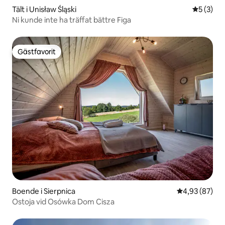
Tält i Unisław Śląski
5 av 5 i 
5 (3)
Ni kunde inte ha träffat bättre Figa
Gästfavorit
Gästfavorit
Boende i Sierpnica
4,93 av 5 i g
4,93 (87)
Ostoja vid Osówka Dom Cisza