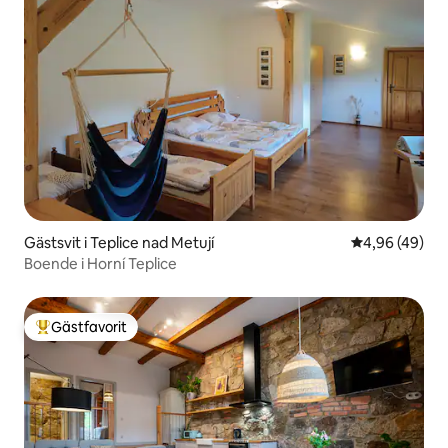
Gästsvit i Teplice nad Metují
4,96 av 5 i g
4,96 (49)
Boende i Horní Teplice
Gästfavorit
Populär gästfavorit