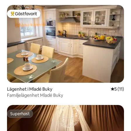
Gästfavorit
Populär gästfavorit
Lägenhet i Mladé Buky
5 av 5 i 
5 (11)
Familjelägenhet Mladé Buky
Superhost
Superhost