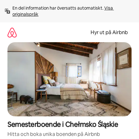
Hoppa
En del information har översatts automatiskt. 
Visa 
till
originalspråk
innehåll
Hyr ut på Airbnb
Semesterboende i Chełmsko Śląskie
Hitta och boka unika boenden på Airbnb