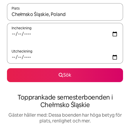
Plats
När resultaten är tillgängliga kan du navigera med upp- och ned
Incheckning
Utcheckning
Sök
Topprankade semesterboenden i
Chełmsko Śląskie
Gäster håller med: Dessa boenden har höga betyg för
plats, renlighet och mer.