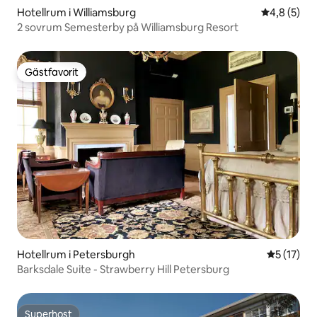
Hotellrum i Williamsburg
4,8 av 5 i 
4,8 (5)
2 sovrum Semesterby på Williamsburg Resort
Gästfavorit
Gästfavorit
Hotellrum i Petersburgh
5 av 5 i g
5 (17)
Barksdale Suite - Strawberry Hill Petersburg
Superhost