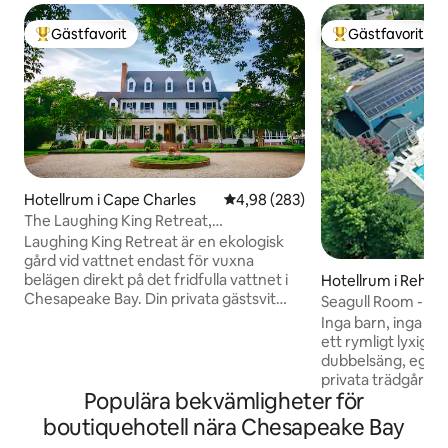
Gästfavorit
Gästfavorit
Populär gästfavorit
Populär gästfavor
Hotellrum i Cape Charles
4,98 av 5 i genomsnittligt bety
4,98 (283)
The Laughing King Retreat,
smekmånads-svit
Laughing King Retreat är en ekologisk
gård vid vattnet endast för vuxna
belägen direkt på det fridfulla vattnet i
Hotellrum i Rehob
Chesapeake Bay. Din privata gästsvit
Seagull Room - Poo
kommer att njuta av fantastiska
spa
Inga barn, inga hu
soluppgångar och solnedgångar, privat
ett rymligt lyxigt
pool vid vattnet, privat strand,
dubbelsäng, eget
vandringsleder, miles av mjuka
privata trädgårds 
sandbankar att utforska och njuta av.
Populära bekvämligheter för
stora poolen, det
Privat Chesapeake Bay vattentillgång för
spaet/bubbelpool
boutiquehotell nära Chesapeake Bay
båtliv, simning, paddle boarding, fiske
Himalayabastun, h