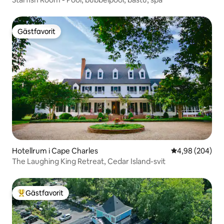
Gästfavorit
Gästfavorit
Hotellrum i Cape Charles
4,98 av 5 i ge
4,98 (204)
The Laughing King Retreat, Cedar Island-svit
Gästfavorit
Populär gästfavorit