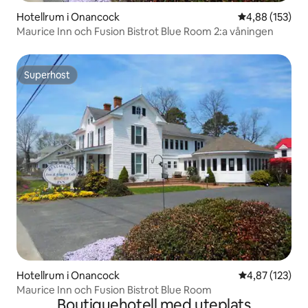
Hotellrum i Onancock
4,88 av 5 i ge
4,88 (153)
Maurice Inn och Fusion Bistrot Blue Room 2:a våningen
Superhost
Superhost
Hotellrum i Onancock
4,87 av 5 i ge
4,87 (123)
Maurice Inn och Fusion Bistrot Blue Room
Boutiquehotell med uteplats