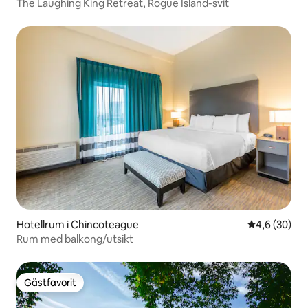
The Laughing King Retreat, Rogue Island-svit
Hotellrum i Chincoteague
4,6 av 5 i g
4,6 (30)
Rum med balkong/utsikt
Gästfavorit
Gästfavorit