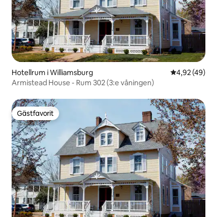
Hotellrum i Williamsburg
4,92 av 5 i g
4,92 (49)
Armistead House - Rum 302 (3:e våningen)
Gästfavorit
Gästfavorit