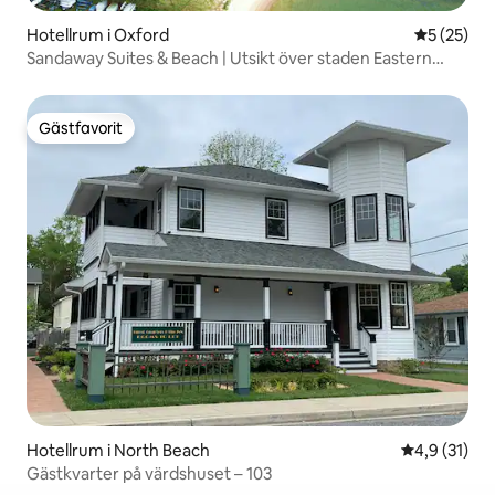
Hotellrum i Oxford
5 av 5 i g
5 (25)
Sandaway Suites & Beach | Utsikt över staden Eastern
Shore
Gästfavorit
Gästfavorit
Hotellrum i North Beach
4,9 av 5 i g
4,9 (31)
Gästkvarter på värdshuset – 103