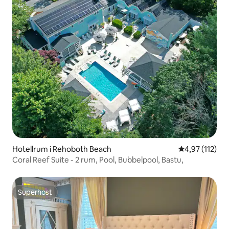
Hotellrum i Rehoboth Beach
4,97 av 5 i ge
4,97 (112)
Coral Reef Suite - 2 rum, Pool, Bubbelpool, Bastu,
Superhost
Superhost