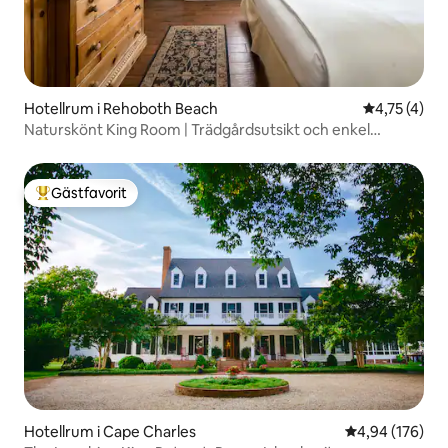
Hotellrum i Rehoboth Beach
4,75 av 5 i
4,75 (4)
Naturskönt King Room | Trädgårdsutsikt och enkel
åtkomst
Gästfavorit
Populär gästfavorit
Hotellrum i Cape Charles
4,94 av 5 i ge
4,94 (176)