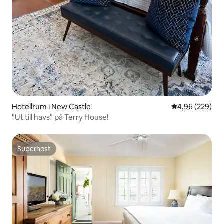
Hotellrum i New Castle
4,96 av 5 i ge
4,96 (229)
"Ut till havs" på Terry House!
Superhost
Superhost