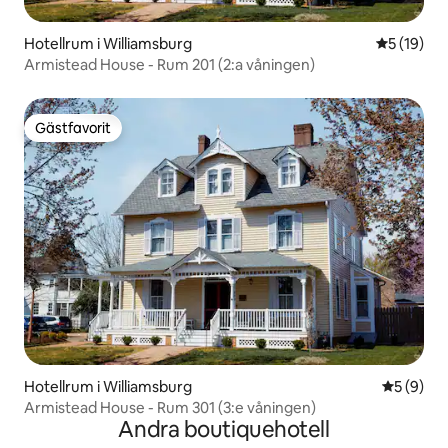
Hotellrum i Williamsburg
5 av 5 i g
5 (19)
Armistead House - Rum 201 (2:a våningen)
Gästfavorit
Gästfavorit
Hotellrum i Williamsburg
5 av 5 i 
5 (9)
Armistead House - Rum 301 (3:e våningen)
Andra boutiquehotell