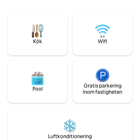
eller bara njutning. För en fullständig lista
och mycket mer. 10
över alla retreatsrum klicka på fotot av
Rehoboth Beach s
mig och Suzanne.
några minuter från
bra restauranger o
ett kort hopp till
Park, Lewes, Dew
mer. Det är dags at
Kök
Wifi
Gratis parkering
Pool
inom fastigheten
Luftkonditionering