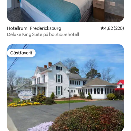
Hotellrum i Fredericksburg
4,82 av 5 i ge
4,82 (220)
Deluxe King Suite på boutiquehotell
Gästfavorit
Gästfavorit