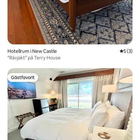
Hotellrum i New Castle
5 av 5 i 
5 (3)
“Rävjakt” på Terry House
Gästfavorit
Gästfavorit