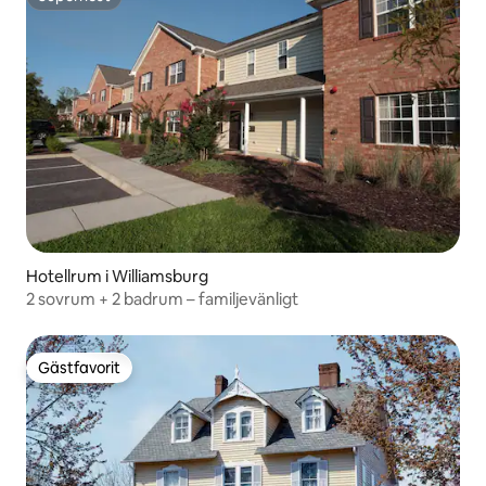
Superhost
Hotellrum i Williamsburg
2 sovrum + 2 badrum – familjevänligt
Gästfavorit
Gästfavorit