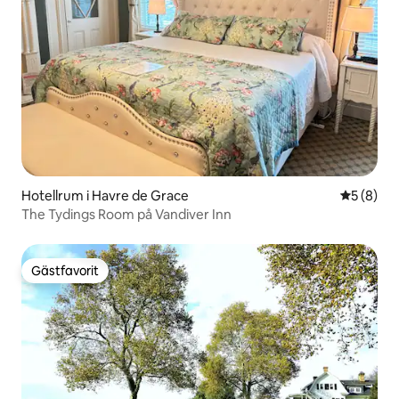
Hotellrum i Havre de Grace
5 av 5 i 
5 (8)
The Tydings Room på Vandiver Inn
Gästfavorit
Gästfavorit