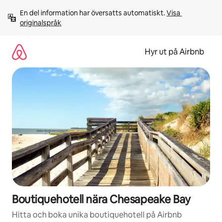
Hoppa
En del information har översatts automatiskt. 
Visa 
till
originalspråk
innehåll
Hyr ut på Airbnb
Boutiquehotell nära Chesapeake Bay
Hitta och boka unika boutiquehotell på Airbnb