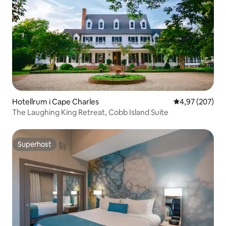
Hotellrum i Cape Charles
4,97 av 5 i ge
4,97 (207)
The Laughing King Retreat, Cobb Island Suite
Superhost
Superhost