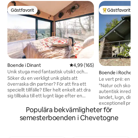
Gästfavorit
Gästfavorit
Gästfavorit
Populär gästfavor
Boende i Dinant
4,99 av 5 i genomsnittligt bety
4,99 (165)
Unik stuga med fantastisk utsikt och
Boende i Rochefor
privat wellness
Söker du en verkligt unik plats att
Le vert pré: en till
överraska din partner? För att fira ett
upptäcka naturen
"Natur och skog" 
speciellt tillfälle? Eller helt enkelt att dra
autentisk inredning
sig tillbaka till ett lugnt läge efter en
landet, lugn, diskr
stressig dag? Kom sedan över till El
exceptionell promen
Clandestino - Luna, som ligger mitt i ett
Populära bekvämligheter för
och återhämtning Vi står till dit
naturreservat 5 minuter från centrum
förfogande ... Din
semesterboenden i Chevetogne
av den underbara staden Dinant. Du
respekteras ... Möjlighet till frukost
kommer att sitta på toppen av en kulle
och/eller kvällsma
med en häpnadsväckande utsikt över
förväg (lokala oc
staden samtidigt som du är mitt i