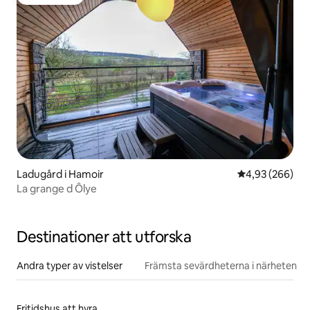
Gästfavorit
Ladugård i Hamoir
4,93 av 5 i ge
4,93 (266)
La grange d Ôlye
Destinationer att utforska
Andra typer av vistelser
Främsta sevärdheterna i närheten
Fritidshus att hyra