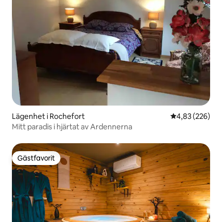
Lägenhet i Rochefort
4,83 av 5 i ge
4,83 (226)
Mitt paradis i hjärtat av Ardennerna
Gästfavorit
Gästfavorit