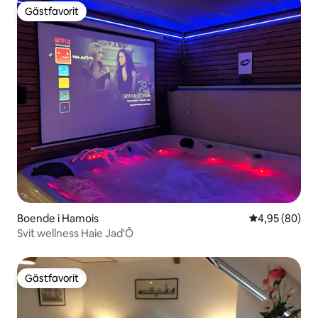
Gästfavorit
Gästfavorit
Boende i Hamois
4,95 av 5 i g
4,95 (80)
Svit wellness Haie Jad'Ô
Gästfavorit
Gästfavorit