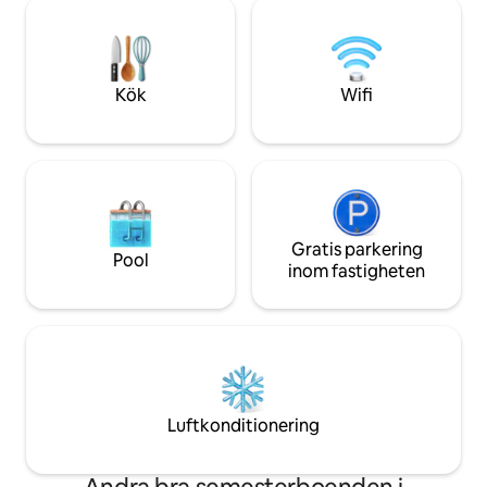
produkter) mot ti
skogen! Stugan är fullt utrustad med ett
STUDIOLÄGENHET
eget privat välbefinnande, Netflix,
TILLGÄNGLIG FÖ
öppen spis
NEDSATT RÖRLIGHET
1:a våningen: se bil
Kök
Wifi
Gratis parkering
Pool
inom fastigheten
Luftkonditionering