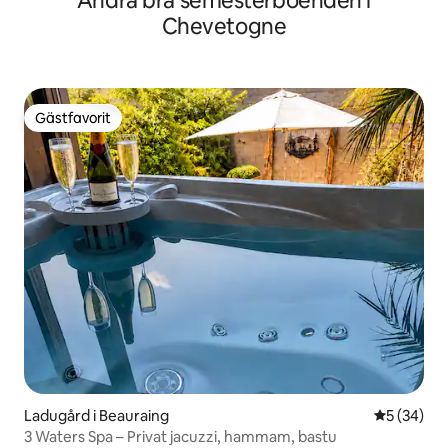
Andra bra semesterboenden i
Chevetogne
Gästfavorit
Gästfavorit
Ladugård i Beauraing
5 av 5 i g
5 (34)
3 Waters Spa – Privat jacuzzi, hammam, bastu