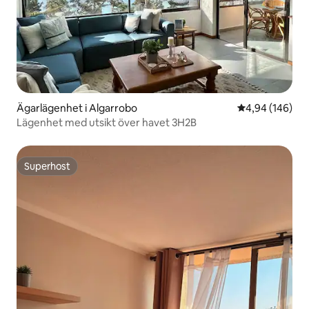
Ägarlägenhet i Algarrobo
4,94 av 5 i ge
4,94 (146)
Lägenhet med utsikt över havet 3H2B
Superhost
Superhost