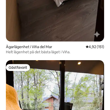
Ägarlägenhet i Viña del Mar
4,92 av 5 i ge
4,92 (151)
Helt lägenhet på det bästa läget i Viña.
Gästfavorit
Gästfavorit