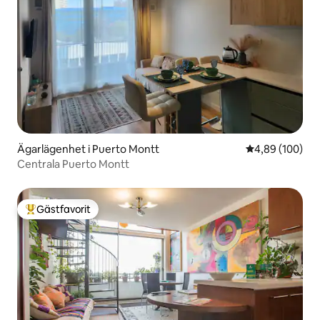
Ägarlägenhet i Puerto Montt
4,89 av 5 i ge
4,89 (100)
Centrala Puerto Montt
Gästfavorit
Populär gästfavorit