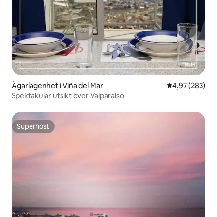
Ägarlägenhet i Viña del Mar
4,97 av 5 i ge
4,97 (283)
Spektakulär utsikt över Valparaíso
Superhost
Superhost