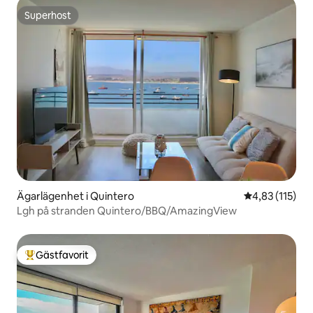
Superhost
Superhost
Ägarlägenhet i Quintero
4,83 av 5 i ge
4,83 (115)
Lgh på stranden Quintero/BBQ/AmazingView
Gästfavorit
Populär gästfavorit