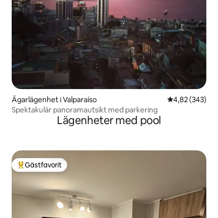
Ägarlägenhet i Valparaíso
4,82 av 5 i ge
4,82 (343)
Spektakulär panoramautsikt med parkering
Lägenheter med pool
Gästfavorit
Populär gästfavorit