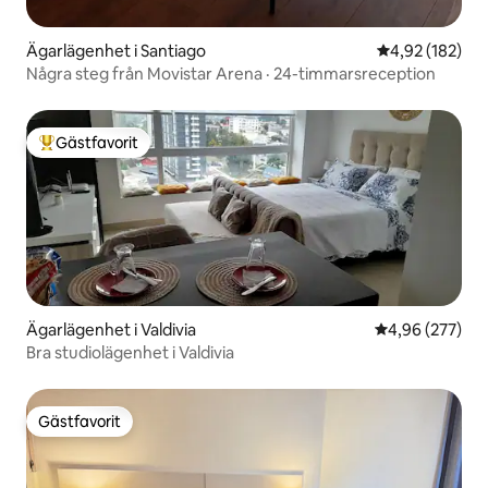
Ägarlägenhet i Santiago
4,92 av 5 i ge
4,92 (182)
Några steg från Movistar Arena · 24-timmarsreception
Gästfavorit
Populär gästfavorit
Ägarlägenhet i Valdivia
4,96 av 5 i ge
4,96 (277)
Bra studiolägenhet i Valdivia
Gästfavorit
Gästfavorit