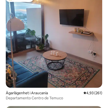
Populär gästfavorit
Ägarlägenhet i Araucanía
4,93 av 5 i ge
4,93 (261)
Departamento Centro de Temuco