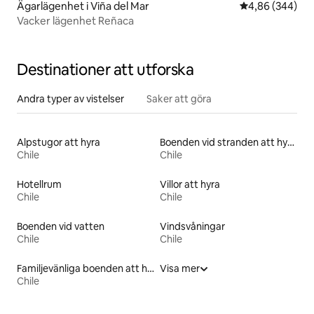
Ägarlägenhet i Viña del Mar
4,86 av 5 i ge
4,86 (344)
Vacker lägenhet Reñaca
Destinationer att utforska
Andra typer av vistelser
Saker att göra
Alpstugor att hyra
Boenden vid stranden att hyra
Chile
Chile
Hotellrum
Villor att hyra
Chile
Chile
Boenden vid vatten
Vindsvåningar
Chile
Chile
Familjevänliga boenden att hyra
Visa mer
Chile