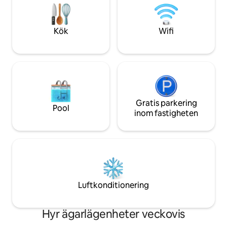
mitt framför byggnaden. 🔹 Concierge
Skärmflygning, g
och säkerhet dygnet runt. Du 🔹
lekplats 5 minuters bilväg till
kommer att kunna njuta av
restauranger och
Kök
Wifi
soluppgången och solnedgången.
Gratis parkering
Pool
inom fastigheten
Luftkonditionering
Hyr ägarlägenheter veckovis