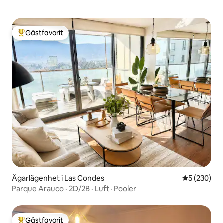
Gästfavorit
Populär gästfavorit
Ägarlägenhet i Las Condes
5 av 5 i ge
5 (230)
Parque Arauco · 2D/2B · Luft · Pooler
Gästfavorit