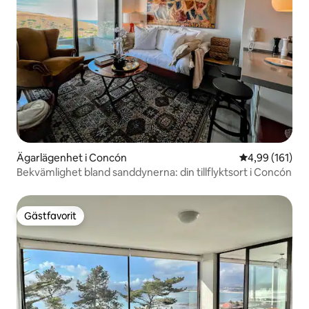
Ägarlägenhet i Concón
4,99 av 5 i ge
4,99 (161)
Bekvämlighet bland sanddynerna: din tillflyktsort i Concón
Gästfavorit
Gästfavorit