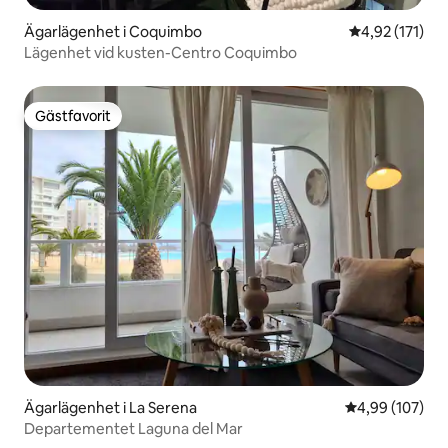
Ägarlägenhet i Coquimbo
4,92 av 5 i ge
4,92 (171)
Lägenhet vid kusten-Centro Coquimbo
Gästfavorit
Gästfavorit
Ägarlägenhet i La Serena
4,99 av 5 i ge
4,99 (107)
Departementet Laguna del Mar