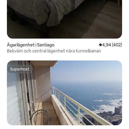
Ägarlägenhet i Santiago
4,94 av 5 i ge
4,94 (402)
Bekväm och central lägenhet nära tunnelbanan
Superhost
Superhost