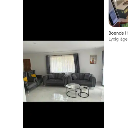
Boende i 
Lyxig läg
möblerad 