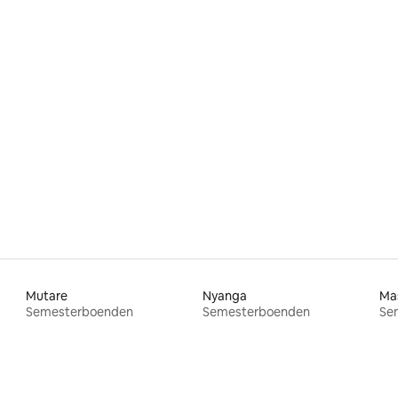
tligt betyg, 15 omdömen
Mutare
Nyanga
Ma
Semesterboenden
Semesterboenden
Se