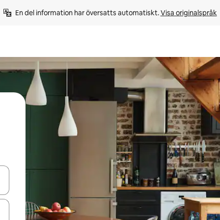
En del information har översatts automatiskt. 
Visa originalspråk
d upp- och nedåtpilarna eller utforska genom att trycka eller svepa.