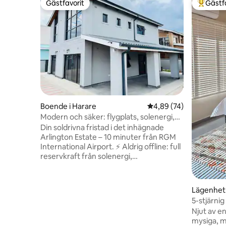
Gästfavorit
Gästf
Gästfavorit
Populär 
Boende i Harare
4,89 av 5 i genomsnit
4,89 (74)
Modern och säker: flygplats, solenergi,
borrhål, WiFi
Din soldrivna fristad i det inhägnade
Arlington Estate – 10 minuter från RGM
International Airport. ⚡ Aldrig offline: full
reservkraft från solenergi,
borrhålsvatten, obegränsat snabbt wifi
🛏️ 3 sovrum · 4 badrum · dedikerat
kontor ❄️ AC upp och ner · fristående
Lägenhet 
badkar · balkong · tvättmaskin 🍳 Fullt
5-stjärnig
utrustat kök: risspis och mikrovågsugn
Njut av en
(solvänligt) 👶 Spjälsäng, sängkläder för
mysiga, 
småbarn och barnstol 🔒 Säkerhet dygnet