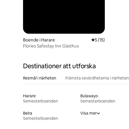
Boende i Harare
5 av 5 i genomsnit
5 (15)
Flories Safestay Inn Gästhus
Destinationer att utforska
Resmål i närheten
Främsta sevärdheterna i närheten
Harare
Bulawayo
Semesterboenden
Semesterboenden
Beira
Visa mer
Semesterboenden