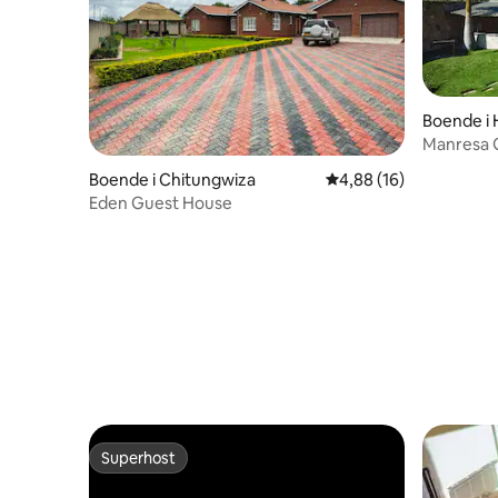
Boende i 
Manresa 
Boende i Chitungwiza
4,88 av 5 i genomsnit
4,88 (16)
Eden Guest House
Superhost
Superhost