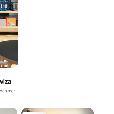
wiza
 och mer.
Boende i