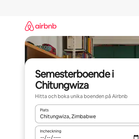
Hoppa
till
innehåll
Semesterboende i
Chitungwiza
Hitta och boka unika boenden på Airbnb
Plats
När resultaten är tillgängliga kan du navigera me
Incheckning