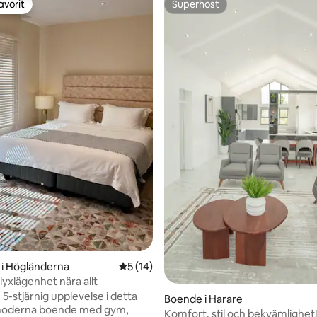
avorit
Superhost
gästfavorit
Superhost
tligt betyg, 74 omdömen
i Högländerna
5 av 5 i genomsnittligt betyg, 14 omdöm
5 (14)
 lyxlägenhet nära allt
 5-stjärnig upplevelse i detta
Boende i Harare
moderna boende med gym,
Komfort, stil och bekvämlighet