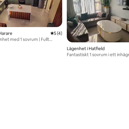
Harare
5 av 5 i genomsnittligt betyg, 4 omdöm
5 (4)
enhet med 1 sovrum | Fullt
| Harare
Lägenhet i Hatfield
Fantastiskt 1 sovrum i ett inhäg
samhälle