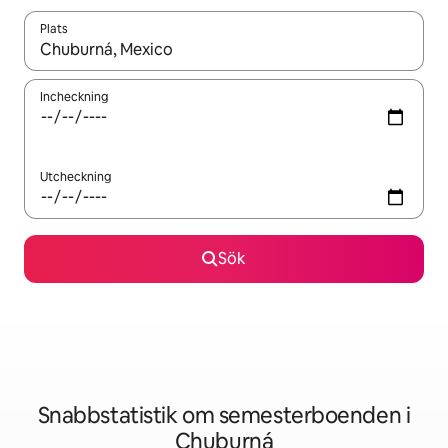
Plats
När resultaten är tillgängliga kan du navigera med upp- och ned
Incheckning
Utcheckning
Sök
Snabbstatistik om semesterboenden i
Chuburná