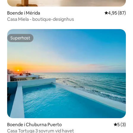
Boende i Mérida
4,95 av 5 i g
4,95 (87)
Casa Miela - boutique-designhus
Superhost
Superhost
Boende i Chuburna Puerto
5 av 5 i 
5 (3)
Casa Tortuga 3 sovrum vid havet