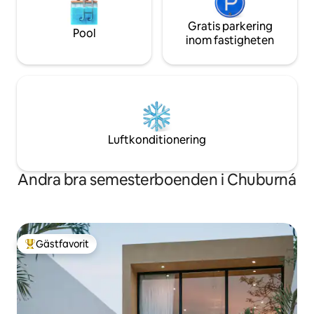
Gratis parkering
Pool
inom fastigheten
Luftkonditionering
Andra bra semesterboenden i Chuburná
Gästfavorit
Populär gästfavorit