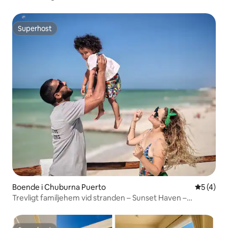
Superhost
Superhost
Boende i Chuburna Puerto
5 av 5 i 
5 (4)
Trevligt familjehem vid stranden – Sunset Haven –
fantastisk utsikt