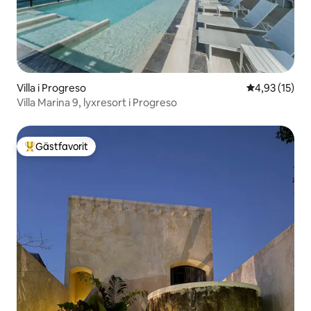
Villa i Progreso
4,93 av 5 i g
4,93 (15)
Villa Marina 9, lyxresort i Progreso
Gästfavorit
Populär gästfavorit