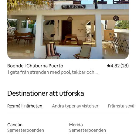
Boende i Chuburna Puerto
4,82 av 5 i g
4,82 (28)
1 gata från stranden med pool, takbar och
luftkonditionering
Destinationer att utforska
Resmål i närheten
Andra typer av vistelser
Främsta sevär
Cancún
Mérida
Semesterboenden
Semesterboenden