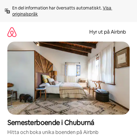
Hoppa
En del information har översatts automatiskt. 
Visa 
till
originalspråk
innehåll
Hyr ut på Airbnb
Semesterboende i Chuburná
Hitta och boka unika boenden på Airbnb