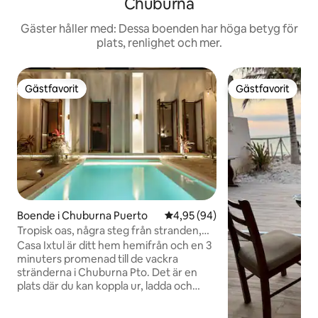
Chuburná
Gäster håller med: Dessa boenden har höga betyg för
plats, renlighet och mer.
Gästfavorit
Gästfavorit
Gästfavorit
Gästfavorit
Boende i Chuburna Puerto
4,95 av 5 i genomsnittligt bet
4,95 (94)
Tropisk oas, några steg från stranden,
Chuburna Puerto
Casa Ixtul är ditt hem hemifrån och en 3
minuters promenad till de vackra
stränderna i Chuburna Pto. Det är en
plats där du kan koppla ur, ladda och
återförenas med skönheten i den lokala
Yucatecan miljön. Chuburna är en liten