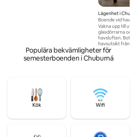
fiskeby med ca. 2800 invånare. Varje
detalj om Casa Ixtul har noggrant
Lägenhet i Chubu
kurerats för att säkerställa en
Boende vid havet!
avkopplande och vilsam vistelse. Stanna
Vakna upp till uts
några dagar, en vecka eller två på Casa
glasdörrarna och n
Ixtul. Ju längre du stannar, desto mer
havsluften. Bott
kopplar du av och återförenas med dig
havsutsikt från s
själv och naturen.
Populära bekvämligheter för
vardagsrum. Fullt utrustat 1 sovrum, 1
badrum i ett 2-vå
semesterboenden i Chuburná
Luftkonditionerin
badrum med varmva
vid havet. Gården med pool, samt den
täckta parkeringe
lägenheten på övervånin
efter att skapa en 
miljö. Maximal be
till två (2) vuxna.
Kök
Wifi