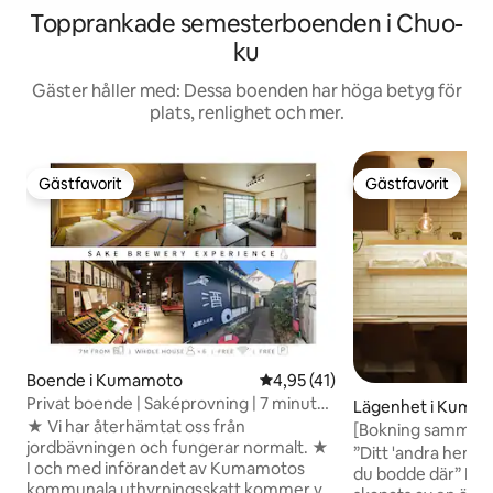
Topprankade semesterboenden i Chuo-
ku
Gäster håller med: Dessa boenden har höga betyg för
plats, renlighet och mer.
Gästfavorit
Gästfavorit
Gästfavorit
Gästfavorit
Boende i Kumamoto
4,95 av 5 i genomsnittligt be
4,95 (41)
Privat boende | Saképrovning | 7 minuter
Lägenhet i Kuma
till stationen
★ Vi har återhämtat oss från
[Bokning samma d
jordbävningen och fungerar normalt. ★
februari # 3 minu
”Ditt 'andra hem' 
I och med införandet av Kumamotos
Shinsuizenji Stati
du bodde där” Detta är ett boende som
kommunala uthyrningsskatt kommer vi
Gratis parkering