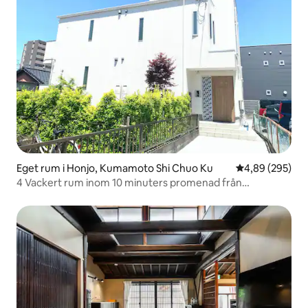
Eget rum i Honjo, Kumamoto Shi Chuo Ku
4,89 av 5 i ge
4,89 (295)
4 Vackert rum inom 10 minuters promenad från
Kumamoto livliga stadskärna, 7 minuter med buss från
Kumamoto station