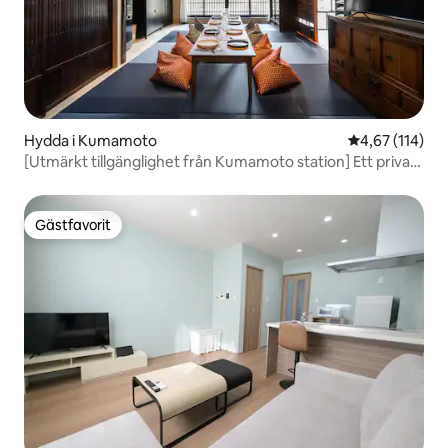
Hydda i Kumamoto
4,67 av 5 i ge
4,67 (114)
[Utmärkt tillgänglighet från Kumamoto station] Ett privat
gammalt hus / Max 12 personer / 2 rum, kök, badrum och
toalett
Gästfavorit
Gästfavorit