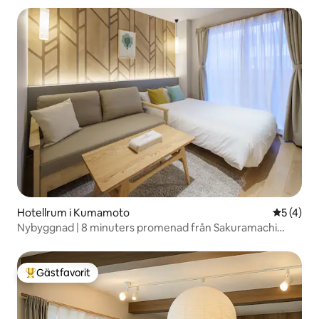
/ 75-tums TV
Hotellrum i Kumamoto
5 av 5 i 
5 (4)
Nybyggnad | 8 minuters promenad från Sakuramachi
bussterminal | Bra förbindelser till Kumamoto slott | ReFa |
Standardrum B
Gästfavorit
Populär gästfavorit