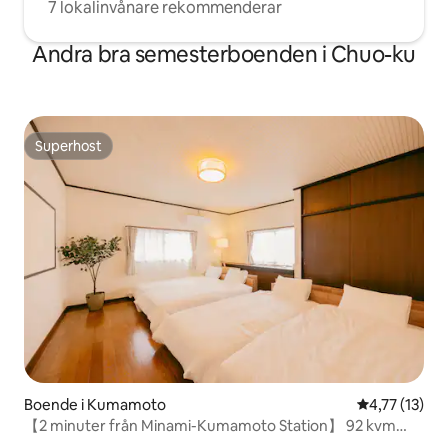
7 lokalinvånare rekommenderar
Andra bra semesterboenden i Chuo-ku
Superhost
Superhost
Boende i Kumamoto
4,77 av 5 i 
4,77 (13)
【2 minuter från Minami-Kumamoto Station】 92 kvm
enplanshyra / max 9 personer / 8 sängar / gratis parkering