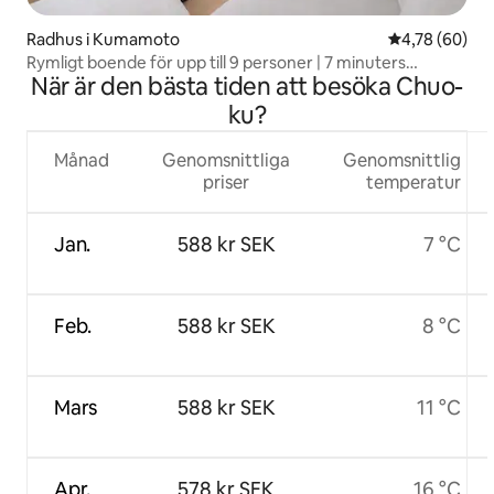
Radhus i Kumamoto
4,78 av 5 i g
4,78 (60)
Rymligt boende för upp till 9 personer | 7 minuters
När är den bästa tiden att besöka Chuo-
promenad från Kumamoto Station | Rekommenderas för
familjeresor och gruppresor | Gratis Wi-Fi
ku?
Månad
Genomsnittliga
Genomsnittlig
priser
temperatur
Jan.
588 kr SEK
7 °C
Feb.
588 kr SEK
8 °C
Mars
588 kr SEK
11 °C
Apr.
578 kr SEK
16 °C