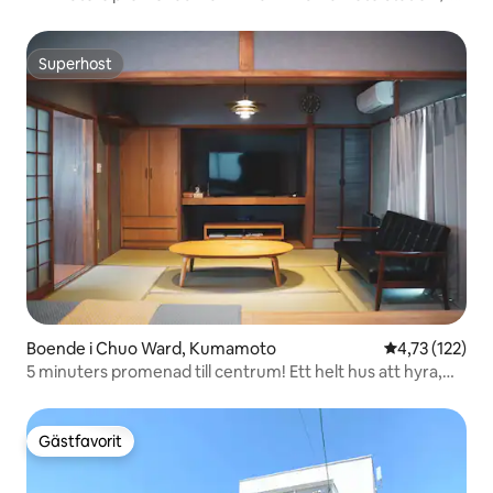
stationer till Kumamoto Station / Supermarknad inom
gångavstånd / Bekvämt utrymme / Gratis Wi-Fi / 3
personer
Superhost
Superhost
Boende i Chuo Ward, Kumamoto
4,73 av 5 i ge
4,73 (122)
5 minuters promenad till centrum! Ett helt hus att hyra,
gratis parkering för 1 bil
Gästfavorit
Gästfavorit