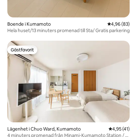
Boende i Kumamoto
4,96 av 5 i g
4,96 (83)
Hela huset/13 minuters promenad till Sta/ Gratis parkering
Gästfavorit
Gästfavorit
Lägenhet i Chuo Ward, Kumamoto
4,95 av 5 i g
4,95 (41)
4 minuters promenad från Minami-Kumamoto Station / 2