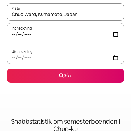
Plats
När resultaten är tillgängliga kan du navigera med upp- och ned
Incheckning
Utcheckning
Sök
Snabbstatistik om semesterboenden i
Chuo-ku