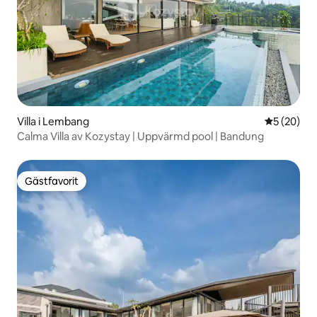
Villa i Lembang
5 av 5 i g
5 (20)
Calma Villa av Kozystay | Uppvärmd pool | Bandung
Gästfavorit
Gästfavorit