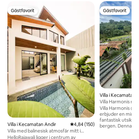
Gästfavorit
Gästfavorit
Gästfavorit
Gästfavorit
Villa i Kecamatan 
Villa Harmonis me
jacuzzi
Villa Harmonis @
erbjuder en minn
fantastisk utsikt 
Villa i Kecamatan Andir
4,84 av 5 i genomsnittligt bety
4,84 (150)
bergen. Denna vill
Villa med balinesisk atmosfär mitt i
jacuzzi, 3 sovrum
staden Bandung
HelloRajawali ligger i centrum av
varmvattenberedar