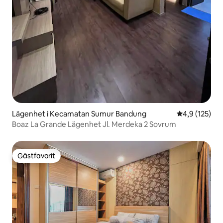
Lägenhet i Kecamatan Sumur Bandung
4,9 av 5 i ge
4,9 (125)
Boaz La Grande Lägenhet Jl. Merdeka 2 Sovrum
Gästfavorit
Gästfavorit