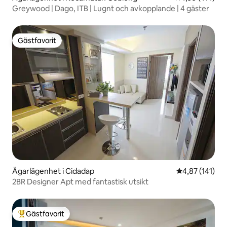
Greywood | Dago, ITB | Lugnt och avkopplande | 4 gäster
Gästfavorit
Gästfavorit
Ägarlägenhet i Cidadap
4,87 av 5 i ge
4,87 (141)
2BR Designer Apt med fantastisk utsikt
Gästfavorit
Populär gästfavorit