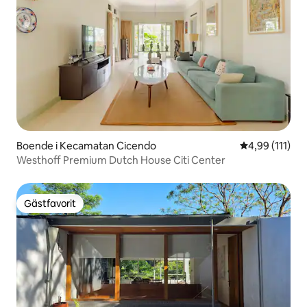
Boende i Kecamatan Cicendo
4,99 av 5 i g
4,99 (111)
Westhoff Premium Dutch House Citi Center
Gästfavorit
Gästfavorit