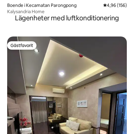
Boende i Kecamatan Parongpong
4,96 av 5 i ge
4,96 (156)
Kalysandria Home
Lägenheter med luftkonditionering
Gästfavorit
Gästfavorit