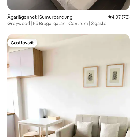
Ägarlägenhet i Sumurbandung
4,97 av 5 i g
4,97 (73)
Greywood | På Braga-gatan | Centrum | 3 gäster
Gästfavorit
Gästfavorit