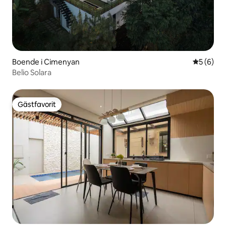
Boende i Cimenyan
5 av 5 i 
5 (6)
Belio Solara
Gästfavorit
Gästfavorit