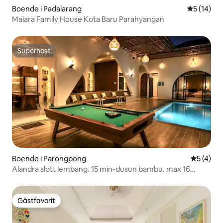
Boende i Padalarang
5 av 5 i g
5 (14)
Maiara Family House Kota Baru Parahyangan
Superhost
Superhost
Boende i Parongpong
5 av 5 i 
5 (4)
Alandra slott lembang. 15 min-dusun bambu. max 16
personer
Gästfavorit
Gästfavorit