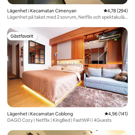
Lägenhet i Kecamatan Cimenyan
4,78 av 5 i ge
4,78 (294)
Lägenhet på taket med 2 sovrum, Netflix och spektakulär
utsikt
Gästfavorit
Gästfavorit
Lägenhet i Kecamatan Coblong
4,96 av 5 i ge
4,96 (141)
DAGO Cozy | Netflix | KingBed | FastWiFi | 4Guests