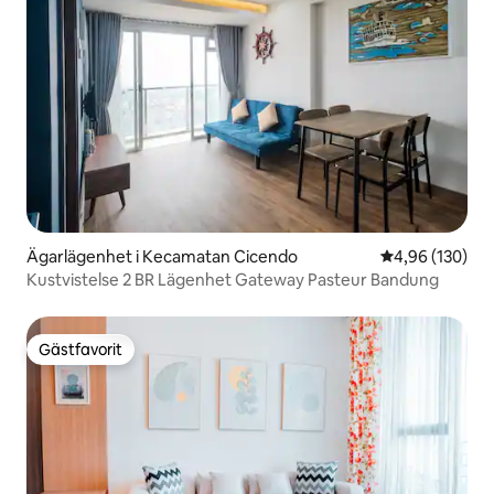
Ägarlägenhet i Kecamatan Cicendo
4,96 av 5 i ge
4,96 (130)
Kustvistelse 2 BR Lägenhet Gateway Pasteur Bandung
Gästfavorit
Gästfavorit