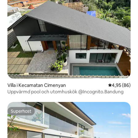
Villa i Kecamatan Cimenyan
4,95 av 5 i g
4,95 (86)
Uppvärmd pool och utomhuskök @Incognito.Bandung
Superhost
Superhost