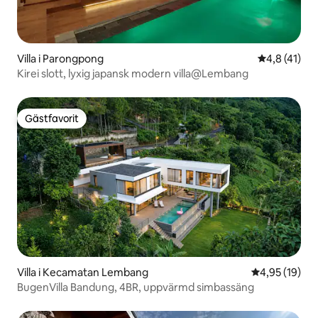
Villa i Parongpong
4,8 av 5 i 
4,8 (41)
Kirei slott, lyxig japansk modern villa@Lembang
Gästfavorit
Gästfavorit
Villa i Kecamatan Lembang
4,95 av 5 i g
4,95 (19)
BugenVilla Bandung, 4BR, uppvärmd simbassäng