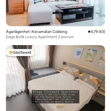
Ägarlägenhet i Kecamatan Coblong
4,79 av 5 i g
4,79 (43)
Dago Butik Luxury Apartment 2 sovrum
Gästfavorit
Populär gästfavorit