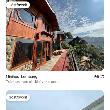
Gästfavorit
Gästfavorit
Minihus i Lembang
5 av 5 i 
5 (7)
Trädhus med utsikt över staden
Gästfavorit
Gästfavorit