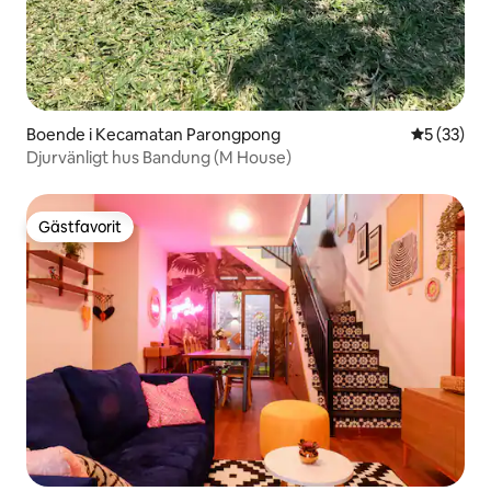
Boende i Kecamatan Parongpong
5 av 5 i g
5 (33)
Djurvänligt hus Bandung (M House)
Gästfavorit
Gästfavorit