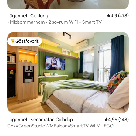
Lägenhet i Coblong
4,9 av 5 i ge
4,9 (478)
• Midsommarhem • 2 sovrum WiFi + Smart TV
Gästfavorit
Populär gästfavorit
Lägenhet i Kecamatan Cidadap
4,99 av 5 i ge
4,99 (148)
CozyGreenStudioWMBalconySmartTV WIIM LEGO