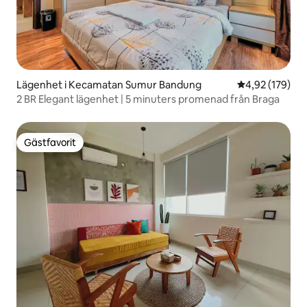
Lägenhet i Kecamatan Sumur Bandung
4,92 av 5 i ge
4,92 (179)
2 BR Elegant lägenhet | 5 minuters promenad från Braga
Gästfavorit
Gästfavorit