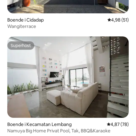
Boende i Cidadap
4,98 av 5 i g
4,98 (51)
Wangiterrace
Superhost
Superhost
Boende i Kecamatan Lembang
4,87 av 5 i g
4,87 (78)
Namuya Big Home Privat Pool, Tak, BBQ&Karaoke