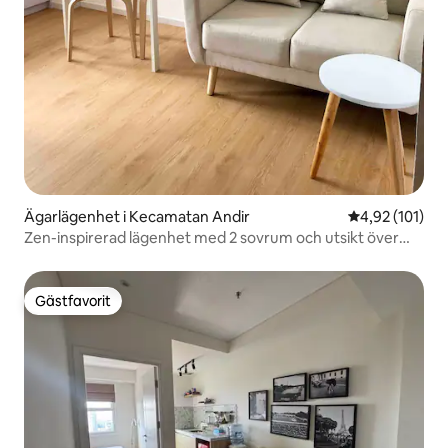
Ägarlägenhet i Kecamatan Andir
4,92 av 5 i ge
4,92 (101)
Zen-inspirerad lägenhet med 2 sovrum och utsikt över
bergen
Gästfavorit
Gästfavorit