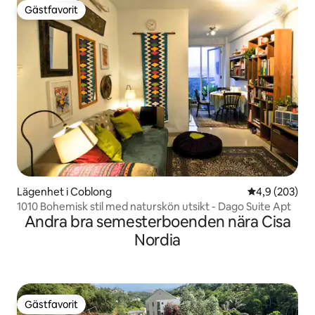
Gästfavorit
Gästfavorit
Lägenhet i Coblong
4,9 av 5 i ge
4,9 (203)
1010 Bohemisk stil med naturskön utsikt - Dago Suite Apt
Andra bra semesterboenden nära Cisa
Nordia
Gästfavorit
Gästfavorit