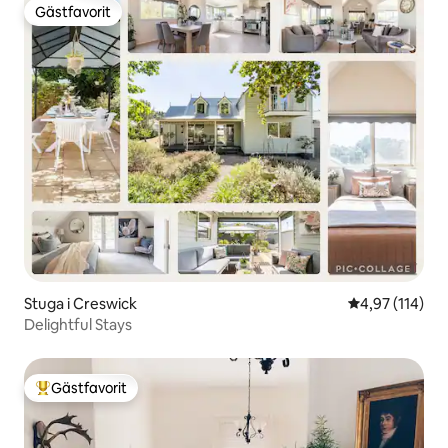
Gästfavorit
Gästfavorit
Stuga i Creswick
4,97 av 5 i ge
4,97 (114)
Delightful Stays
Gästfavorit
Populär gästfavorit