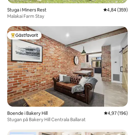
Stuga i Miners Rest
4,84 av 5 i ge
4,84 (359)
Malakai Farm Stay
Gästfavorit
Populär gästfavorit
Boende i Bakery Hill
4,97 av 5 i ge
4,97 (196)
Stugan på Bakery Hill Centrala Ballarat