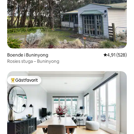
Boende i Buninyong
4,91 av 5 i ge
4,91 (528)
Rosies stuga – Buninyong
Gästfavorit
Populär gästfavorit