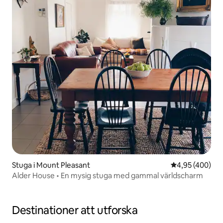
Stuga i Mount Pleasant
4,95 av 5 i ge
4,95 (400)
Alder House • En mysig stuga med gammal världscharm
Destinationer att utforska