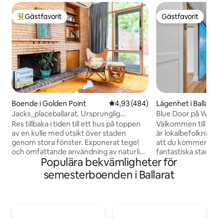
Gästfavorit
Gästfavorit
Populär gästfavorit
Gästfavorit
Boende i Golden Point
4,93 av 5 i genomsnittligt bet
4,93 (484)
Lägenhet i Ballara
Jacks_placeballarat. Ursprunglig
Blue Door på Webs
klassiker från 1960-talet.
parkering
Res tillbaka i tiden till ett hus på toppen
Välkommen till Bl
av en kulle med utsikt över staden
är lokalbefolkning 
genom stora fönster. Exponerat tegel
att du kommer att 
och omfattande användning av naturligt
fantastiska stad!
Populära bekvämligheter för
trä upprätthåller en atmosfär från
bottenvåningen li
mitten av århundradet, förstärkt av
vackra trädkantad
semesterboenden i Ballarat
periodmöbler och glänsande
inom gångavstånd 
barrträsgolv genomgående.
kaféer och restaur
Husmanualen ger information om Jacks,
GovHub, stormark
som vi kallar vårt hus. Vi är inte värdar för
Armstrong Street 
gäster med medföljande husdjur och
med valmöjlighete