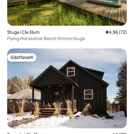
Stuga i Cle Elum
4,96 av 5 i g
4,96 (72)
Flying Horseshoe Ranch timmerstuga
Gästfavorit
Gästfavorit