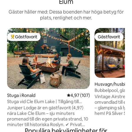
Elum
Gäster håller med: Dessa boenden har höga betyg för
plats, renlighet och mer.
Gästfavorit
Gästfavorit
Populär gästfavorit
Gästfavorit
Husvagn/husbil i 
Bubbelpool, glamp
Stuga i Ronald
4,97 av 5 i genomsnittligt bet
4,97 (107)
Roslyn/Lake Cle E
Vintage Airstream 
Stuga vid Cle Elum Lake | Tillgång till
omvandlad till en
stranden | Bubbelpool
Juniper Lodge är en gästfavorit (4,97)
– glamping så lyxigt
nära Lake Cle Elum – sju minuters
hem! På Silver Spa
promenad till din egen privata strand, 10
ultimat komfort, 
minuter till historiska Roslyn. ✔ Privat
Det är den perfekta
Populära bekvämligheter för
tillgång till stranden vid Lake Cle Elum ✔
par eller ensamresenärer!