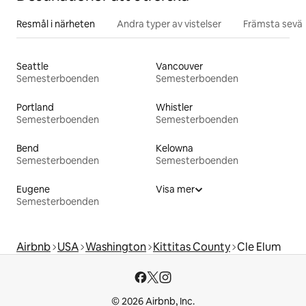
Resmål i närheten
Andra typer av vistelser
Främsta sevär
Seattle
Vancouver
Semesterboenden
Semesterboenden
Portland
Whistler
Semesterboenden
Semesterboenden
Bend
Kelowna
Semesterboenden
Semesterboenden
Eugene
Visa mer
Semesterboenden
Airbnb
USA
Washington
Kittitas County
Cle Elum
© 2026 Airbnb, Inc.