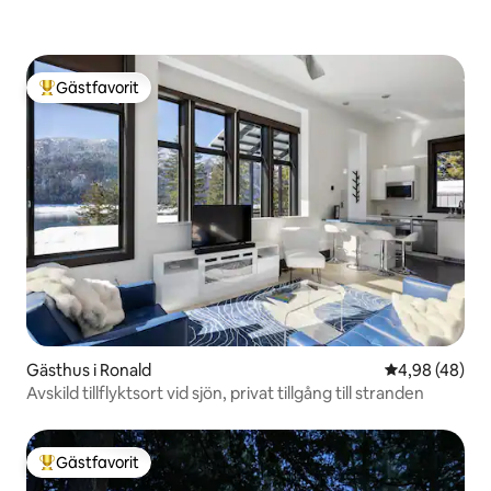
Gästfavorit
Populär gästfavorit
Gästhus i Ronald
4,98 av 5 i g
4,98 (48)
Avskild tillflyktsort vid sjön, privat tillgång till stranden
Gästfavorit
Populär gästfavorit