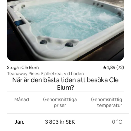
Stuga i Cle Elum
4,89 av 5 i g
4,89 (72)
Teanaway Pines: Fjällretreat vid floden
När är den bästa tiden att besöka Cle
Elum?
Månad
Genomsnittliga
Genomsnittlig
priser
temperatur
Jan.
3 803 kr SEK
0 °C