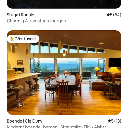
Stuga i Ronald
5 av 5 i g
5 (64)
Charmig A-ramstuga i bergen
Gästfavorit
Populär gästfavorit
Boende i Cle Elum
5 av 5 i g
5 (13)
Modernt boende i bergen · Stor utsikt · Elbil · Älskar