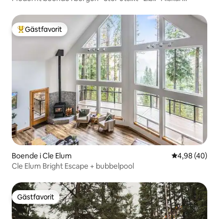
hundar
Gästfavorit
Populär gästfavorit
Boende i Cle Elum
4,98 av 5 i g
4,98 (40)
Cle Elum Bright Escape + bubbelpool
Gästfavorit
Gästfavorit