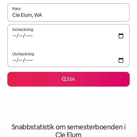
Plats
När resultaten är tillgängliga kan du navigera med upp- och ned
Incheckning
Utcheckning
Sök
Snabbstatistik om semesterboenden i
Cle Elum