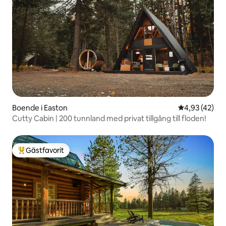
Boende i Easton
4,93 av 5 i g
4,93 (42)
Cutty Cabin | 200 tunnland med privat tillgång till floden!
Gästfavorit
Populär gästfavorit