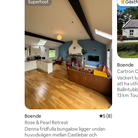
Superhost
Gästf
Superhost
Populär 
Boende
Cartron 
Vackert lu
att ha utf
Ballintubber Ab
13 km Tourlough Park House 20 km
Ballinrob
km The G
Westport 
Boende
5 av 5 i genomsni
5 (8)
Patrick 
Rose & Pearl Retreat
14 km Vat
Denna fridfulla bungalow ligger undan
Moore Hal
huvudvägen mellan Castlebar och
Foxford Woollen