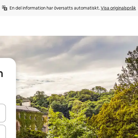
En del information har översatts automatiskt. 
Visa originalspråk
n
d upp- och nedåtpilarna eller utforska genom att trycka eller svepa.