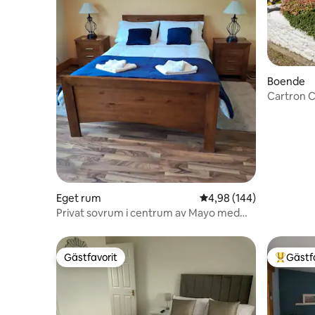
Boende
Cartron 
Eget rum
4,98 av 5 i genomsnitt
4,98 (144)
Privat sovrum i centrum av Mayo med
spelrum
Gästfavorit
Gästf
Gästfavorit
Populär 