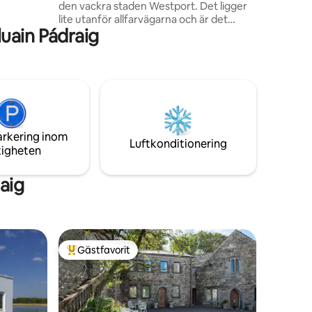
den vackra staden Westport. Det ligger
lite utanför allfarvägarna och är det
uain Pádraig
perfekta stället för att koppla av, varva
ner och njuta av lugnet och roen på den
irländska landsbygden. Vakna till
fågelsång, njut av den omgivande
landsbygden och upplev ett
långsammare livstempo långt bort från
liv och rörelse. Perfekt beläget för att
utforska västra Irland. Perfekt för par
arkering inom
eller ensamresenärer som vill ha en
Luftkonditionering
tigheten
mysig och lugn tillflyktsort.
aig
Gästfavorit
Populär gästfavorit