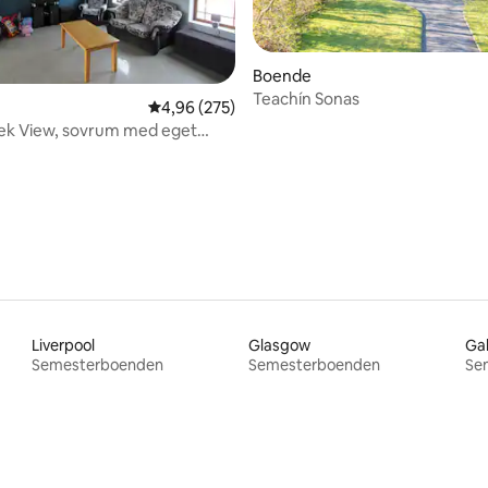
Boende
Teachín Sonas
4,96 av 5 i genomsnittligt betyg, 275 omdöm
4,96 (275)
ek View, sovrum med eget
ligt betyg, 134 omdömen
Liverpool
Glasgow
Ga
Semesterboenden
Semesterboenden
Se