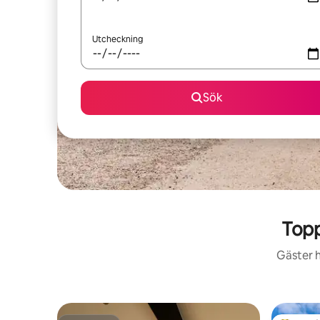
Utcheckning
Sök
Topp
Gäster h