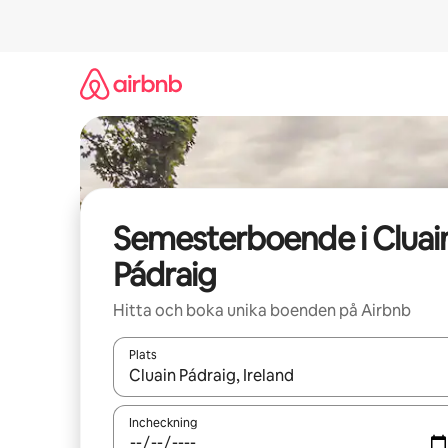
Hoppa
till
innehåll
Semesterboende i Cluai
Pádraig
Hitta och boka unika boenden på Airbnb
Plats
När resultaten är tillgängliga kan du navigera me
Incheckning