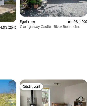
Eget rum
4,98 av 5 i genomsnitt
4,98 (490)
Claregalway Castle - River Room (1:a
en
,93 av 5 i genomsnittligt betyg, 254 omdömen
4,93 (254)
våningen)
Gästfavorit
Gästfavorit