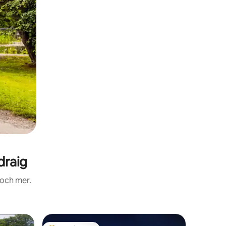
draig
 och mer.
Stuga