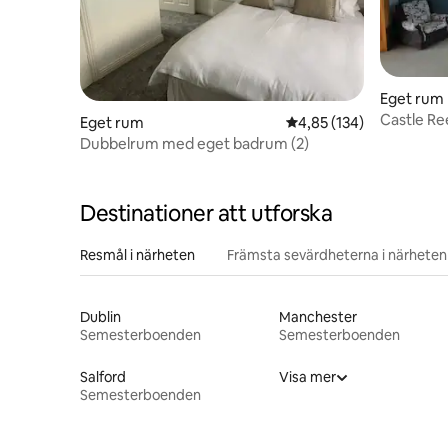
Eget rum
Castle Re
Eget rum
4,85 av 5 i genomsnitt
4,85 (134)
badrum
Dubbelrum med eget badrum (2)
Destinationer att utforska
Resmål i närheten
Främsta sevärdheterna i närheten
Dublin
Manchester
Semesterboenden
Semesterboenden
Salford
Visa mer
Semesterboenden