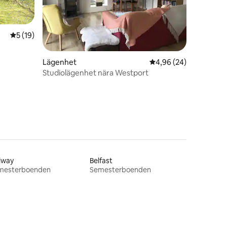
5 av 5 i genomsnittligt betyg, 19 omdömen
5 (19)
en
Lägenhet
4,96 av 5 i genomsnit
4,96 (24)
Studiolägenhet nära Westport
lway
Belfast
mesterboenden
Semesterboenden