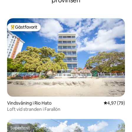
provinsen
Gästfavorit
Populär gästfavorit
Vindsvåning i Rio Hato
4,97 av 5 i g
4,97 (79)
Loft vid stranden i Farallón
Superhost
Superhost