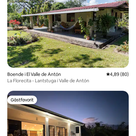
Boende i El Valle de Antón
4,89 av 5 i g
4,89 (80)
La Florecita - Lantstuga i Valle de Antón
Gästfavorit
Gästfavorit