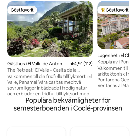
Gästfavorit
Gästfavorit
Gästfavorit
Populär gästfavor
Lägenhet i El Chir
Koppla av i Punta
Gästhus i El Valle de Antón
4,91 av 5 i genomsnittligt bet
4,91 (112)
Välkommen till en
The Retreat i El Valle - Casita de la
arkitektonisk frist
Montaña
Välkommen till din fridfulla tillflyktsort i El
Puntarena Ocean Vi
Valle, Panama! Våra casitas med två
Ventanas al Mar 1-by
sovrum ligger inbäddade i frodig natur
rymliga, exklusivt
och erbjuder en fridfull tillflyktsort med
utformad för den 
Populära bekvämligheter för
hisnande utsikt, exotiska vilda djur och
blandar sömlöst 
flora. Varje casita har två rum, inklusive
semesterboenden i Coclé-provinsen
tropiskt lugn. Perf
en dubbelsäng (Queen), val mellan
på reträtt eller g
dubbelsäng (King) eller två enkelsängar,
lyxig semester. Du
ett litet kylskåp, kaffestation, wifi och en
timmar från Panam
stor terrass med en bekväm soffa. Njut
från den prestige
av den gemensamma poolen, boka