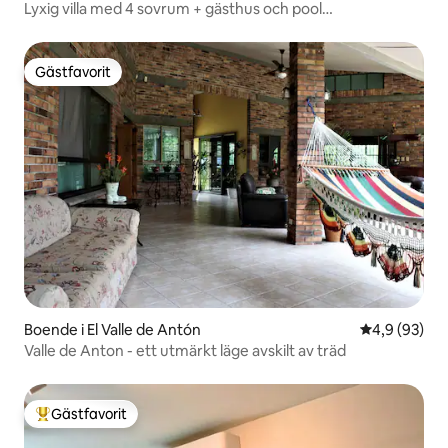
Lyxig villa med 4 sovrum + gästhus och pool
@Buenaventura
Gästfavorit
Gästfavorit
Boende i El Valle de Antón
4,9 av 5 i g
4,9 (93)
Valle de Anton - ett utmärkt läge avskilt av träd
Gästfavorit
Populär gästfavorit