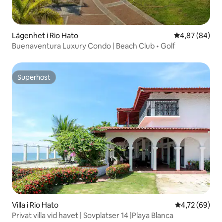
Lägenhet i Rio Hato
4,87 av 5 i g
4,87 (84)
Buenaventura Luxury Condo | Beach Club • Golf
Superhost
Superhost
Villa i Rio Hato
4,72 av 5 i g
4,72 (69)
Privat villa vid havet | Sovplatser 14 |Playa Blanca