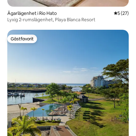
Ägarlägenhet i Rio Hato
5 av 5 i g
5 (27)
Lyxig 2-rumslägenhet, Playa Blanca Resort
Gästfavorit
Gästfavorit