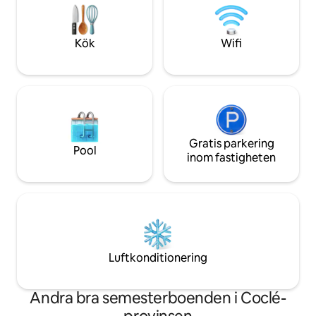
Club, orörd sand 
meditations-/healing-sessioner och
fairways.
utforska vandringar i världsklass. Njut av
restaurangerna La Compania intill och El
Kök
Wifi
Valles berömda hantverksmarknad!
Gratis parkering
Pool
inom fastigheten
Luftkonditionering
Andra bra semesterboenden i Coclé-