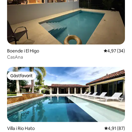
Boende i El Higo
4,97 av 5 i g
4,97 (34)
CasAna
Gästfavorit
Gästfavorit
Villa i Rio Hato
4,91 av 5 i g
4,91 (87)