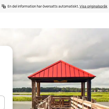
En del information har översatts automatiskt. 
Visa originalspråk
d upp- och nedåtpilarna eller utforska genom att trycka eller svepa.