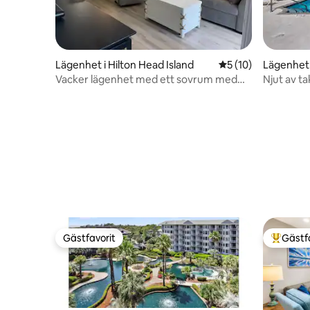
Lägenhet i Hilton Head Island
5 av 5 i genomsnit
5 (10)
Lägenhet 
Vacker lägenhet med ett sovrum med
Njut av t
perfekt läge!
Oceanfro
Gästfavorit
Gästf
Gästfavorit
Populär 