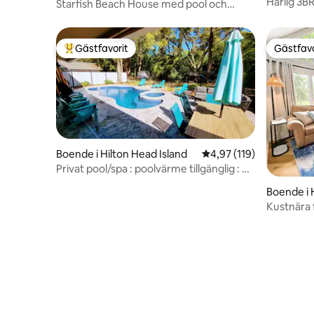
Härlig 3B
Starfish Beach House med pool och
och spa
cyklar
Gästfavorit
Gästfavo
Populär gästfavorit
Gästfavo
Boende i Hilton Head Island
4,97 av 5 i genomsnitt
4,97 (119)
Privat pool/spa : poolvärme tillgänglig : Kg
master
Boende i 
Kustnära 