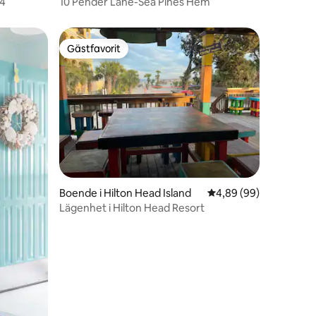
74
10 Pender Lane-Sea Pines Hem
Gästfavorit
Gästfavorit
en
Boende i Hilton Head Island
4,89 av 5 i genomsnit
4,89 (99)
Lägenhet i Hilton Head Resort