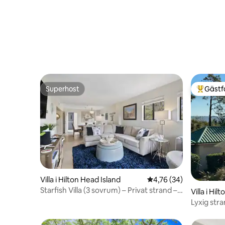
Superhost
Gästf
Superhost
Populär 
Villa i Hilton Head Island
4,76 av 5 i genomsnit
4,76 (34)
Starfish Villa (3 sovrum) – Privat strand – 3
Villa i Hil
pooler
Lyxig stra