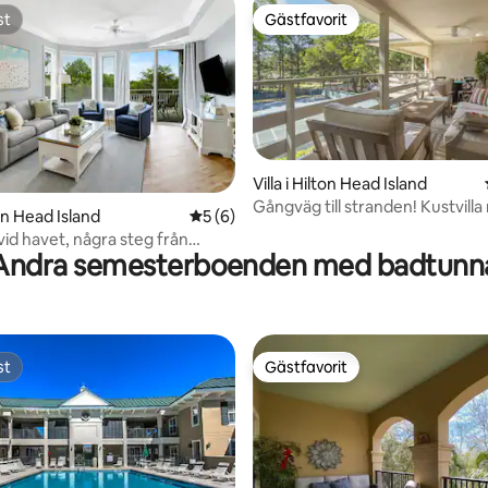
st
Gästfavorit
st
Gästfavorit
Villa i Hilton Head Island
Gångväg till stranden! Kustvill
ttligt betyg, 4 omdömen
ton Head Island
5 av 5 i genomsnittligt betyg, 6 omdöm
5 (6)
balkong!
id havet, några steg från
Andra semesterboenden med badtunn
h shopping
st
Gästfavorit
st
Gästfavorit