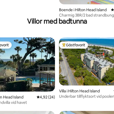
Boende i Hilton Head Island
4
Charmig 3BR/2 bad strandbun
Villor med badtunna
bubbelpool!
avorit
Gästfavorit
gästfavorit
Populär gästfavorit
tligt betyg, 34 omdömen
Villa i Hilton Head Island
Underbar tillflyktsort vid pool
ton Head Island
4,92 av 5 i genomsnittligt betyg, 24 omdöm
4,92 (24)
strandbris
ndvilla vid havet