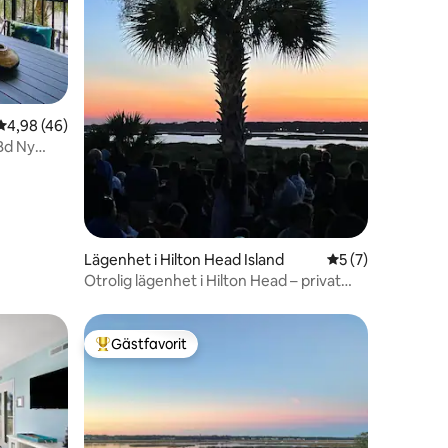
en
4,98 av 5 i genomsnittligt betyg, 46 omdömen
4,98 (46)
Bd Ny
Lägenhet i Hilton Head Island
5 av 5 i genomsni
5 (7)
Otrolig lägenhet i Hilton Head – privat
strand!
Gästfavorit
Populär gästfavorit