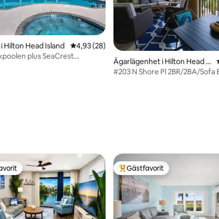
tligt betyg, 10 omdömen
i Hilton Head Island
4,93 av 5 i genomsnittligt betyg, 28 omdöm
4,93 (28)
akpoolen plus SeaCrest
Ägarlägenhet i Hilton Head Isl
nt Pool
and
#203 N Shore Pl 2BR/2BA/Sofa 
walk-in dusch
avorit
Gästfavorit
gästfavorit
Populär gästfavorit