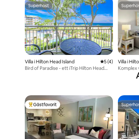
Superhost
Superho
Superhost
Superho
Villa i Hilton Head Island
5 av 5 i genomsni
5 (4)
Villa i Hil
Bird of Paradise - ett iTrip Hilton Head
Komplex v
Home
strand oc
Gästfavorit
Superho
Populär gästfavorit
Superho