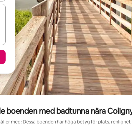
e boenden med badtunna nära Coligny
åller med: Dessa boenden har höga betyg för plats, renlighet