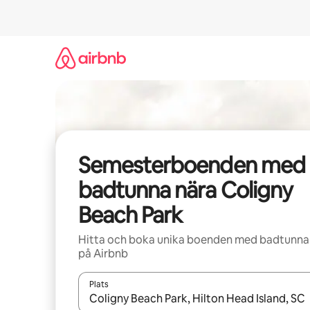
Hoppa
till
innehåll
Semesterboenden med
badtunna nära Coligny
Beach Park
Hitta och boka unika boenden med badtunna
på Airbnb
Plats
När resultaten är tillgängliga kan du navigera me