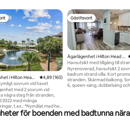
rit
Gästfavorit
rit
Gästfavorit
Ägarlägenhet i Hilton Head Is
land
Havsutsikt med tillgång till stra
Nyrenoverad, havsutsikt 2 sovr
badrum strand villa. Kort promen
ligt betyg, 146 omdömen
het i Hilton Head I
4,89 av 5 i genomsnittligt betyg, 160 omdöm
4,89 (160)
stranden. Skärmad balkong. So
 rymligt sovrum vid havet
6, queen-säng, dubbelsäng oc
genhet med 2 sovrum vid
våningssäng. Beläget i byggnad 1
ra några steg från stranden,
närmast stranden. Nyrenoverad
d 2022 med många
2020. Alla nya vitvaror och sma
.ex.: *Nymålat med helt
Uppdaterat kök och badrum. N
heter för boenden med badtunna nära
i hela boendet *Ny 55-tums
och inredning. Semesteranläg
Smart QLED-TV i
bekvämligheter: Strandpromena
ummet * Ny 43-tums Samsung
privat strand och säsongsbuss
ED-TV i båda sovrummen * Nytt
Strandbar/restaurang) 2 utom