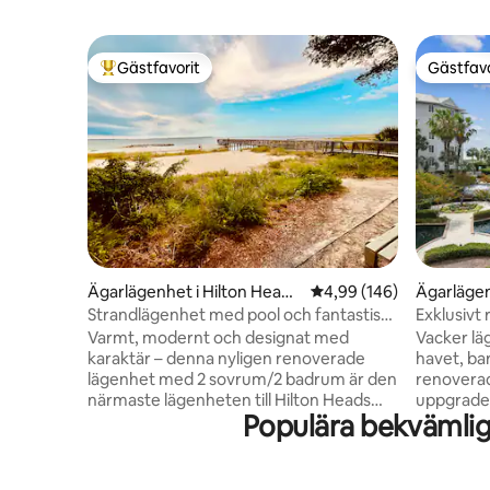
Gästfavorit
Gästfavo
Populär gästfavorit
Gästfavo
Ägarlägenhet i Hilton Head I
4,99 av 5 i genomsnitt
4,99 (146)
Ägarlägen
sland
sland
Strandlägenhet med pool och fantastisk
Exklusivt
naturutsikt
Varmt, modernt och designat med
Vacker lä
karaktär – denna nyligen renoverade
havet, ba
lägenhet med 2 sovrum/2 badrum är den
renovera
närmaste lägenheten till Hilton Heads
uppgraderingar, t
Populära bekvämlig
dolda pärla av strand, med utsikt över
nya golv 
lagunen och sundet. Dubbelsäng i det
Samsung 
stora sovrummet, två enkelsängar i
vardagsr
barnrummet: inglasat solrum, 3 pooler,
Smart QL