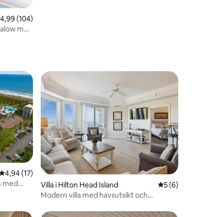
,99 av 5 i genomsnittligt betyg, 104 omdömen
4,99 (104)
galow med
4,94 av 5 i genomsnittligt betyg, 17 omdömen
4,94 (17)
en med
en
Villa i Hilton Head Island
5 av 5 i genomsni
5 (6)
Modern villa med havsutsikt och
bekvämligheter