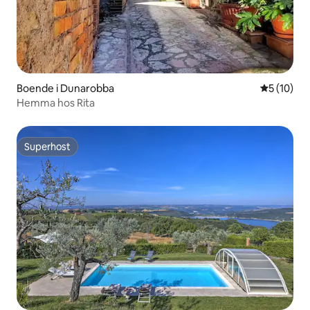
Boende i Dunarobba
5 av 5 i g
5 (10)
Hemma hos Rita
Superhost
Superhost