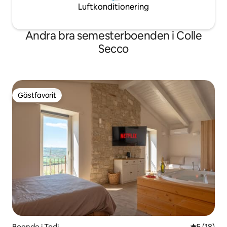
Luftkonditionering
Andra bra semesterboenden i Colle
Secco
Gästfavorit
Gästfavorit
Boende i Todi
5 av 5 i g
5 (18)