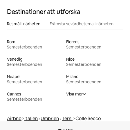
Destinationer att utforska
Resmål i närheten
Främsta sevärdheterna i närheten
Rom
Florens
Semesterboenden
Semesterboenden
Venedig
Nice
Semesterboenden
Semesterboenden
Neapel
Milano
Semesterboenden
Semesterboenden
Cannes
Visa mer
Semesterboenden
Airbnb
Italien
Umbrien
Terni
Colle Secco