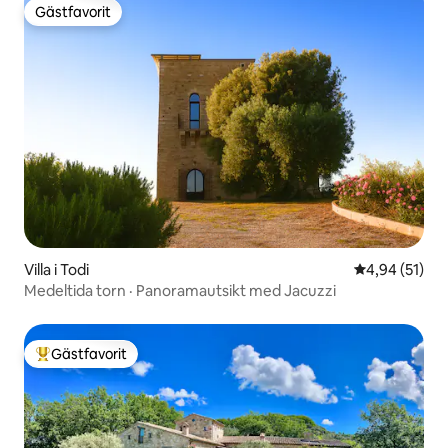
Gästfavorit
Gästfavorit
Villa i Todi
4,94 av 5 i g
4,94 (51)
Medeltida torn · Panoramautsikt med Jacuzzi
Gästfavorit
Populär gästfavorit