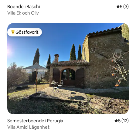
Boende i Baschi
5 av 5 i 
5 (3)
Villa Ek och Oliv
Gästfavorit
Populär gästfavorit
Semesterboende i Perugia
5 av 5 i g
5 (12)
Villa Amici Lägenhet