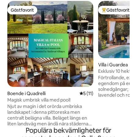
Gästfavorit
Gästfavorit
Gästfavorit
Populär gästfavor
Villa i Guardea
Exklusiv 10 hekta
pool och olivlund!
Förtrollande, exklu
egendom på en ku
solnedgångar; sto
Boende i Quadrelli
5 av 5 i genomsnittligt be
5 (11)
lavendel och rosma
Magisk umbrisk villa med pool!
Ny luftkonditioneri
Njut av magin i det orörda umbriska
Mycket privat och f
landskapet i denna pittoreska men
sovrum, 4 badrum,
centralt belägna villa. Beläget längs en
smartTV, välutrustat kök, verand
liten landsväg men ändå nära städerna
pergola för uteser
Populära bekvämligheter för
San Gemini och Acquasparta. Du får
pizzaugn, olivlund, 
exklusiv användning av den viktigaste
minuter till Orviet