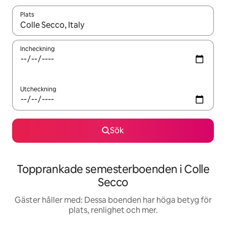
Plats
När resultaten är tillgängliga kan du navigera med upp- och ned
Incheckning
Utcheckning
Sök
Topprankade semesterboenden i Colle
Secco
Gäster håller med: Dessa boenden har höga betyg för
plats, renlighet och mer.