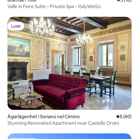
Valle in Fiore Suite – Private Spa – ItalyWeGo
Luxe
Luxe
Ägarlägenhet i Soriano nel Cimino
5 av 5 i g
5 (40)
Stunning Renovated Apartment near Castello Orsini