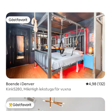
Gästfavorit
Gästfavorit
Boende i Denver
4,98 av 5 i ge
4,98 (132)
Kink5280, MileHigh lekstuga för vuxna
Gästfavorit
Populär gästfavorit