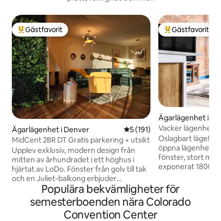
Gästfavorit
Gästfavorit
Populär gästfavorit
Populär gästfavor
Ägarlägenhet i D
Vacker lägenhet i c
Ägarlägenhet i Denver
5 av 5 i genomsnittligt bet
5 (191)
Oslagbart läge! D
MidCent 2BR DT Gratis parkering + utsikt
öppna lägenhet har
Upplev exklusiv, modern design från
fönster, stort mo
mitten av århundradet i ett höghus i
exponerat 1800-ta
hjärtat av LoDo. Fönster från golv till tak
historisk charm 
och en Juliet-balkong erbjuder
Steg från restaura
Populära bekvämligheter för
fantastisk utsikt över centrum.
underhållning, och
Bekvämligheterna inkluderar reception
semesterboenden nära Colorado
kvarter från Colo
med personal dygnet runt, gratis
Convention Center
Center. Nyligen 
parkering (dedikerad plats), öppen spis,