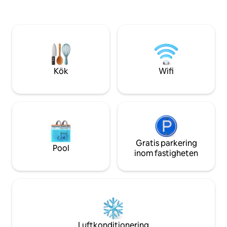
ägarförvaltad för 
dubbelsäng och fullt utrustat kök med
touch. Perfekt för
en mängd kaffe- och tealternativ. Bara
par som vill utfors
en snabb promenad bort finns otaliga
Colorado och dela
restauranger och attraktioner, inklusive
mina lokala reko
Ball Arena (15 minuter), Coors Field (8
minuter), Union Station (5 minuter) och
16th Street Mall (5 minuter).
Kök
Wifi
Gratis parkering
Pool
inom fastigheten
Luftkonditionering