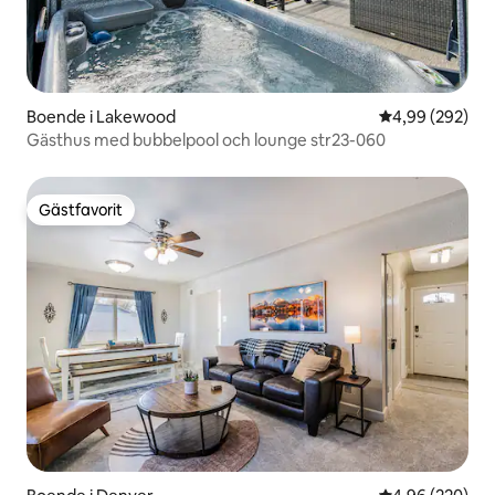
Boende i Lakewood
4,99 av 5 i ge
4,99 (292)
Gästhus med bubbelpool och lounge str23-060
Gästfavorit
Gästfavorit