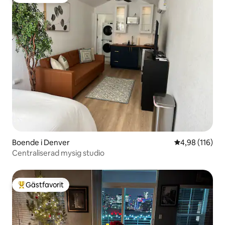
Populär gästfavorit
Boende i Denver
4,98 av 5 i ge
4,98 (116)
Centraliserad mysig studio
Gästfavorit
Populär gästfavorit