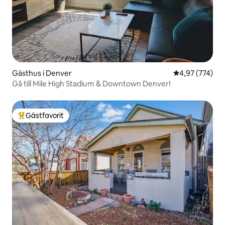
Gästhus i Denver
4,97 av 5 i ge
4,97 (774)
Gå till Mile High Stadium & Downtown Denver!
Gästfavorit
Populär gästfavorit