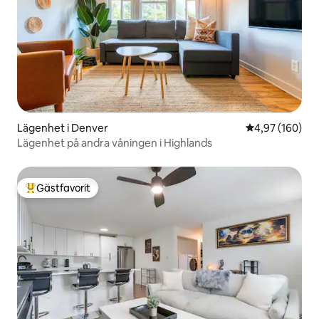
Lägenhet i Denver
4,97 av 5 i ge
4,97 (160)
Lägenhet på andra våningen i Highlands
Gästfavorit
Populär gästfavorit