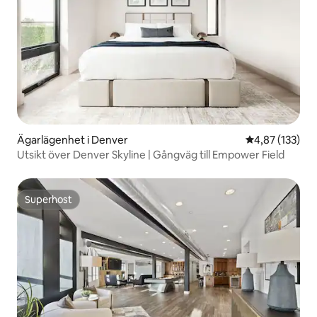
Ägarlägenhet i Denver
4,87 av 5 i ge
4,87 (133)
Utsikt över Denver Skyline | Gångväg till Empower Field
Superhost
Superhost