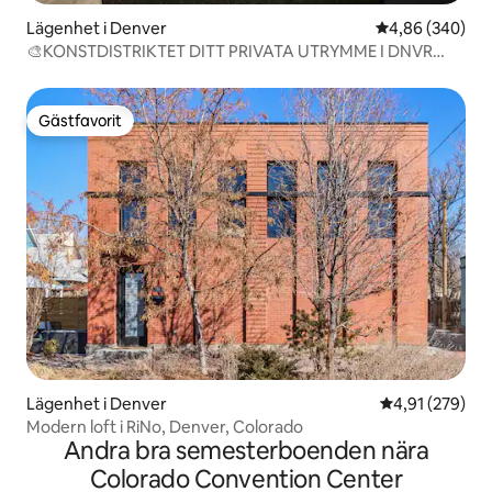
Lägenhet i Denver
4,86 av 5 i ge
4,86 (340)
🎨KONSTDISTRIKTET DITT PRIVATA UTRYMME I DNVR
METRO!🎨
Gästfavorit
Gästfavorit
Lägenhet i Denver
4,91 av 5 i ge
4,91 (279)
Modern loft i RiNo, Denver, Colorado
Andra bra semesterboenden nära
Colorado Convention Center