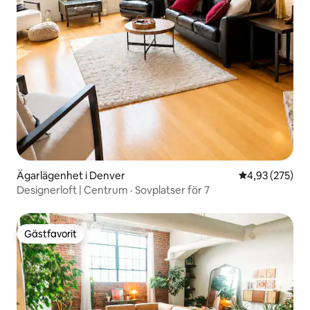
Ägarlägenhet i Denver
4,93 av 5 i ge
4,93 (275)
Designerloft | Centrum · Sovplatser för 7
Gästfavorit
Gästfavorit