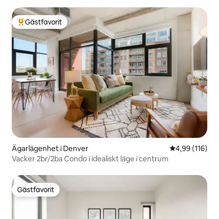
Gästfavorit
Populär gästfavorit
Ägarlägenhet i Denver
4,99 av 5 i ge
4,99 (116)
Vacker 2br/2ba Condo i idealiskt läge i centrum
Gästfavorit
Gästfavorit