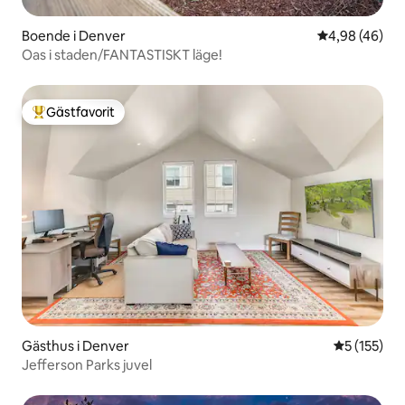
Boende i Denver
4,98 av 5 i g
4,98 (46)
Oas i staden/FANTASTISKT läge!
Gästfavorit
Populär gästfavorit
Gästhus i Denver
5 av 5 i ge
5 (155)
Jefferson Parks juvel