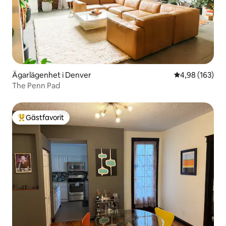
Ägarlägenhet i Denver
4,98 av 5 i ge
4,98 (163)
The Penn Pad
Gästfavorit
Populär gästfavorit