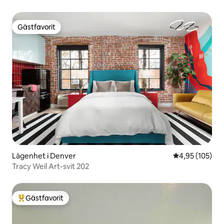
stadshelgedom
Gästfavorit
Gästfavorit
Lägenhet i Denver
4,95 av 5 i ge
4,95 (105)
Tracy Weil Art-svit 202
Gästfavorit
Populär gästfavorit