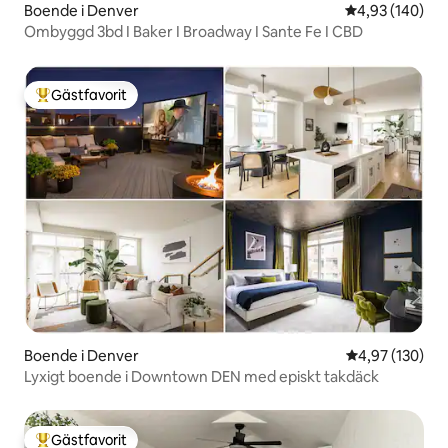
Boende i Denver
4,93 av 5 i ge
4,93 (140)
Ombyggd 3bd I Baker I Broadway I Sante Fe I CBD
Gästfavorit
Populär gästfavorit
Boende i Denver
4,97 av 5 i ge
4,97 (130)
Lyxigt boende i Downtown DEN med episkt takdäck
Gästfavorit