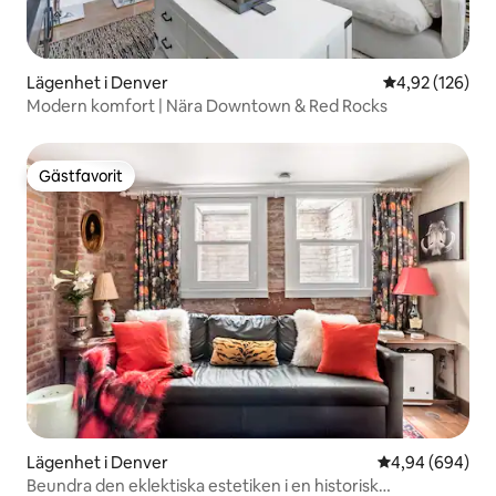
Lägenhet i Denver
4,92 av 5 i ge
4,92 (126)
Modern komfort | Nära Downtown & Red Rocks
Gästfavorit
Gästfavorit
Lägenhet i Denver
4,94 av 5 i ge
4,94 (694)
Beundra den eklektiska estetiken i en historisk