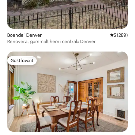
Boende i Denver
5 av 5 i ge
5 (289)
Renoverat gammalt hem i centrala Denver
Gästfavorit
Gästfavorit