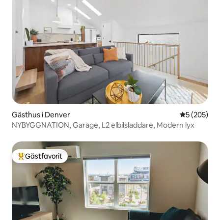
Gästhus i Denver
5 av 5 i ge
5 (205)
NYBYGGNATION, Garage, L2 elbilsladdare, Modern lyx
Gästfavorit
Populär gästfavorit