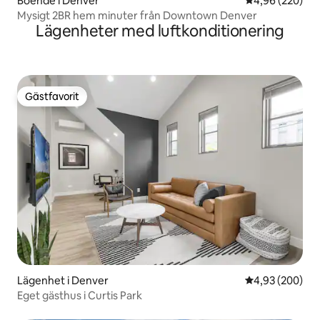
Boende i Denver
4,96 av 5 i ge
4,96 (220)
Mysigt 2BR hem minuter från Downtown Denver
Lägenheter med luftkonditionering
Gästfavorit
Gästfavorit
Lägenhet i Denver
4,93 av 5 i ge
4,93 (200)
Eget gästhus i Curtis Park