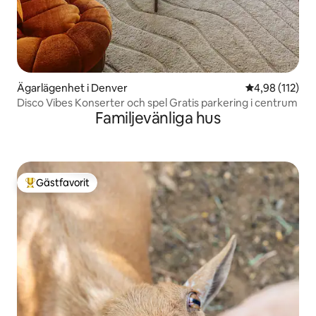
Ägarlägenhet i Denver
4,98 av 5 i ge
4,98 (112)
Disco Vibes Konserter och spel Gratis parkering i centrum
Familjevänliga hus
Gästfavorit
Populär gästfavorit