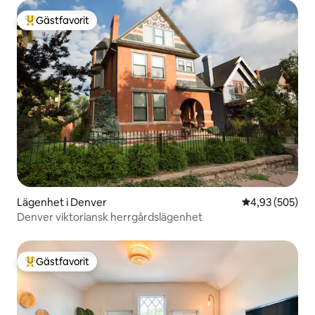
Gästfavorit
Populär gästfavorit
Lägenhet i Denver
4,93 av 5 i ge
4,93 (505)
Denver viktoriansk herrgårdslägenhet
Gästfavorit
Populär gästfavorit