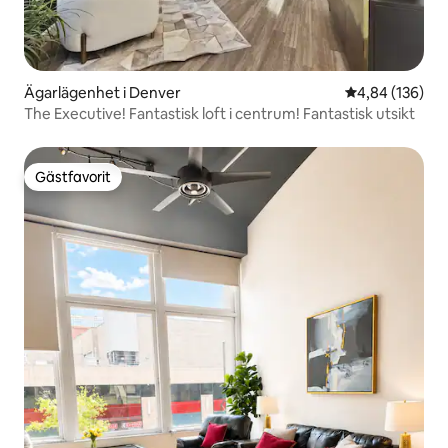
Ägarlägenhet i Denver
4,84 av 5 i ge
4,84 (136)
The Executive! Fantastisk loft i centrum! Fantastisk utsikt
Gästfavorit
Gästfavorit