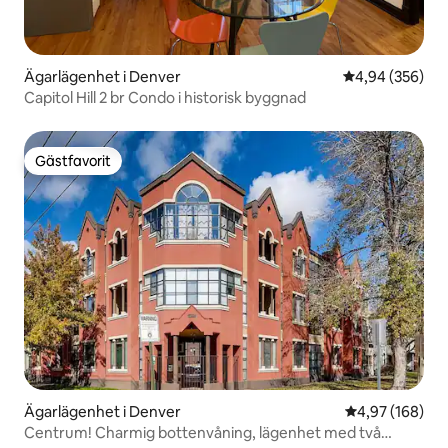
Ägarlägenhet i Denver
4,94 av 5 i ge
4,94 (356)
Capitol Hill 2 br Condo i historisk byggnad
Gästfavorit
Gästfavorit
Ägarlägenhet i Denver
4,97 av 5 i ge
4,97 (168)
Centrum! Charmig bottenvåning, lägenhet med två