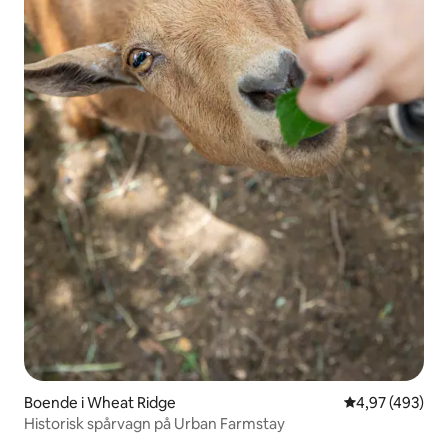
Boende i Wheat Ridge
4,97 av 5 i ge
4,97 (493)
Historisk spårvagn på Urban Farmstay