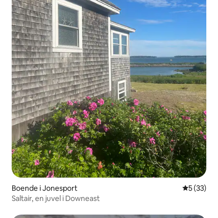
Boende i Jonesport
5 av 5 i g
5 (33)
Saltair, en juvel i Downeast