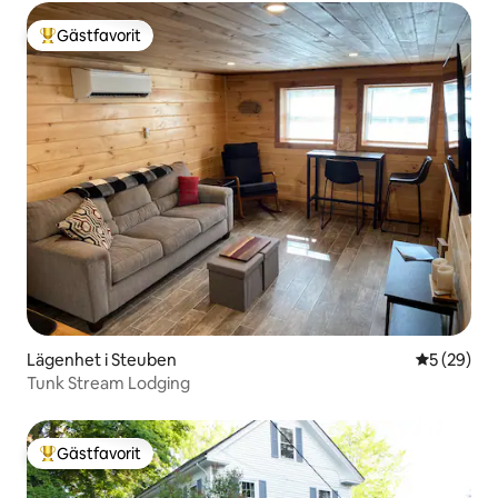
Gästfavorit
Populär gästfavorit
Lägenhet i Steuben
5 av 5 i g
5 (29)
Tunk Stream Lodging
Gästfavorit
Populär gästfavorit