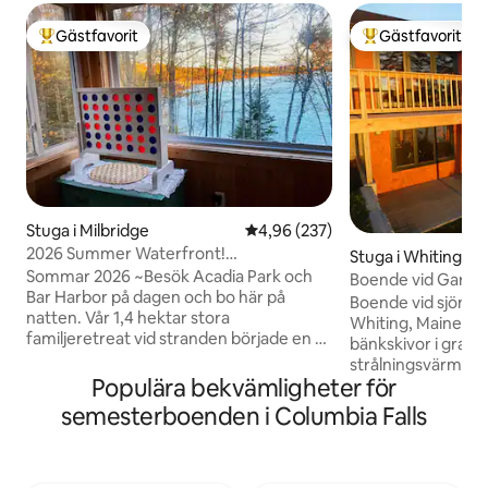
Gästfavorit
Gästfavorit
Populär gästfavorit
Populär gästfavor
Stuga i Milbridge
4,96 av 5 i genomsnittligt bety
4,96 (237)
2026 Summer Waterfront!
Stuga i Whiting
Höghastighets-Wifi på Flat Bay
Sommar 2026 ~Besök Acadia Park och
Boende vid Gardne
Bar Harbor på dagen och bo här på
och utsikt
Boende vid sjön f
natten. Vår 1,4 hektar stora
Whiting, Maine. Kakelgolv, träinteriör,
familjeretreat vid stranden började en 18
bänkskivor i granit
månader lång renovering hösten 2018
strålningsvärme 
och öppnade först nyligen – diskmaskin,
Populära bekvämligheter för
Fantastisk utsikt/
nya sängar, höghastighetsinternet utan
Altan/grill. Delad tillgång till vatten med
semesterboenden i Columbia Falls
databegränsning. Vi blev kära i denna
intilliggande stuga. Wifi. Roku TV - Ing
lugna fristad vid kusten, det perfekta
kabel. Skicka meddelande till ägaren för
boendet för att återförenas med
långtidspriser. Lån
naturen samtidigt som vi hade tillgång till