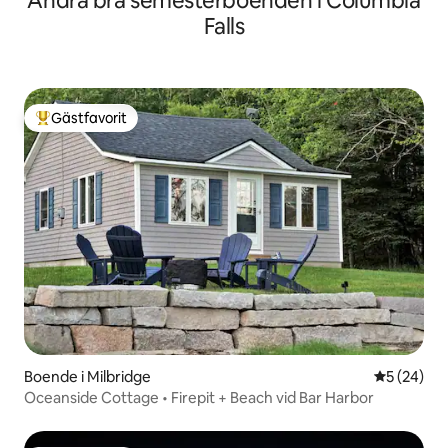
Andra bra semesterboenden i Columbia
Falls
Gästfavorit
Populär gästfavorit
Boende i Milbridge
5 av 5 i g
5 (24)
Oceanside Cottage • Firepit + Beach vid Bar Harbor