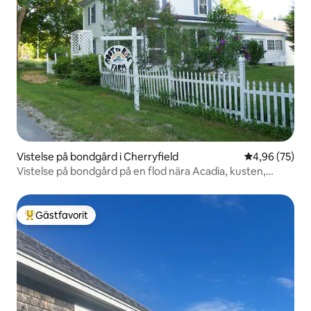
Vistelse på bondgård i Cherryfield
4,96 av 5 i g
4,96 (75)
Vistelse på bondgård på en flod nära Acadia, kusten,
Kanada
Gästfavorit
Populär gästfavorit