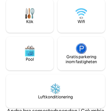
referenser. Extra dubbelsäng och
elnätet. ☪ På natten kommer du att
barnsäng i källar
uppleva en öronbedövande tystnad
Angränsande stuga
under stjärnornas naturliga ljus.
sommaren mot en ext
Höghastighetsinternet håller dig
husdjur. Ingen rök
Kök
Wifi
ansluten.
vaping inom fasti
Gratis parkering
Pool
inom fastigheten
Luftkonditionering