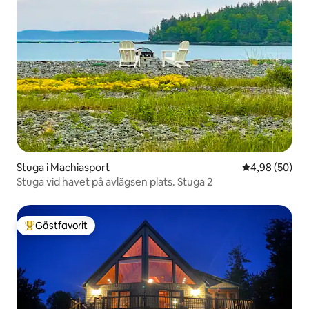
Stuga i Machiasport
4,98 av 5 i g
4,98 (50)
Stuga vid havet på avlägsen plats. Stuga 2
Gästfavorit
Populär gästfavorit