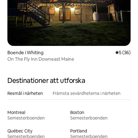
Boende i Whiting
5 av 5 i g
5 (36)
On The Fly Inn Downeast Maine
Destinationer att utforska
Resmål i närheten
Främsta sevärdheterna i närheten
Montreal
Boston
Semesterboenden
Semesterboenden
Québec City
Portland
Semesterboenden
Semesterboenden