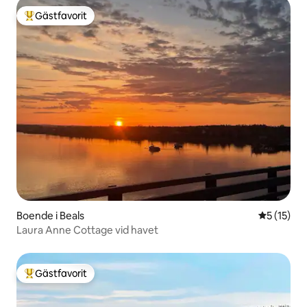
Gästfavorit
Populär gästfavorit
Boende i Beals
5 av 5 i g
5 (15)
Laura Anne Cottage vid havet
Gästfavorit
Populär gästfavorit