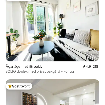
Populär gästfavorit
Ägarlägenhet i Brooklyn
4,9 av 5 i ge
4,9 (218)
SOLIG duplex med privat bakgård + kontor
Gästfavorit
Populär gästfavorit