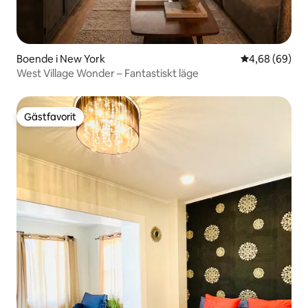
Boende i New York
4,68 av 5 i g
4,68 (69)
West Village Wonder – Fantastiskt läge
Gästfavorit
Gästfavorit