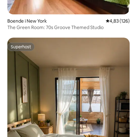
Boende i New York
4,83 av 5 i ge
4,83 (126)
The Green Room: 70s Groove Themed Studio
Superhost
Superhost