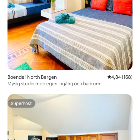
Boende i North Bergen
4,84 av 5 i ge
4,84 (168)
Mysig studio med egen ingång och badrum!
Superhost
Superhost