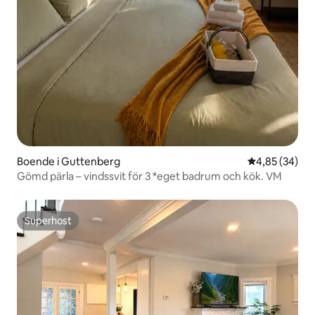
Boende i Guttenberg
4,85 av 5 i g
4,85 (34)
Gömd pärla – vindssvit för 3 *eget badrum och kök. VM
Superhost
Superhost