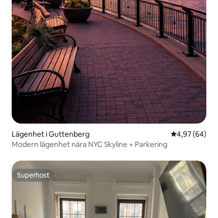
Lägenhet i Guttenberg
4,97 av 5 i g
4,97 (64)
Modern lägenhet nära NYC Skyline + Parkering
Superhost
Superhost