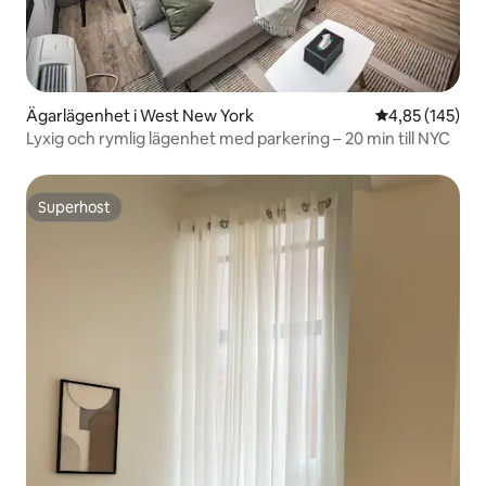
Ägarlägenhet i West New York
4,85 av 5 i ge
4,85 (145)
Lyxig och rymlig lägenhet med parkering – 20 min till NYC
Superhost
Superhost