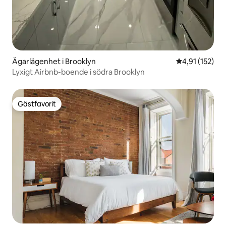
Ägarlägenhet i Brooklyn
4,91 av 5 i ge
4,91 (152)
Lyxigt Airbnb-boende i södra Brooklyn
Gästfavorit
Gästfavorit