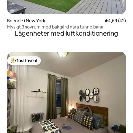
Boende i New York
4,69 av 5 i g
4,69 (42)
Mysigt 3 sovrum med bakgård nära tunnelbana
Lägenheter med luftkonditionering
Gästfavorit
Populär gästfavorit