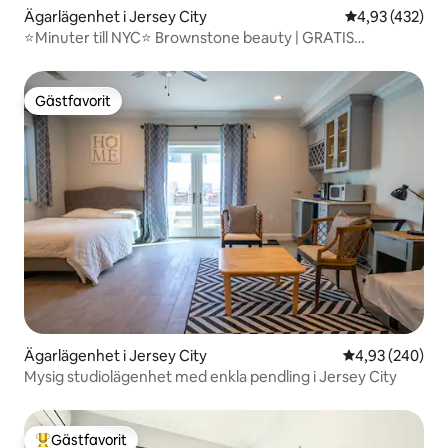
Ägarlägenhet i Jersey City
4,93 av 5 i ge
4,93 (432)
⭐Minuter till NYC⭐ Brownstone beauty | GRATIS
PARKERING
Gästfavorit
Gästfavorit
Ägarlägenhet i Jersey City
4,93 av 5 i ge
4,93 (240)
Mysig studiolägenhet med enkla pendling i Jersey City
Gästfavorit