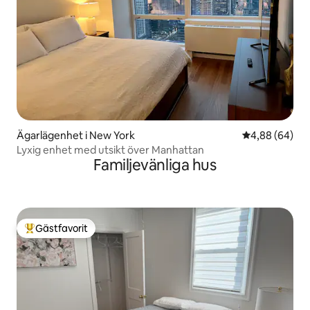
Ägarlägenhet i New York
4,88 av 5 i g
4,88 (64)
Lyxig enhet med utsikt över Manhattan
Familjevänliga hus
Gästfavorit
Populär gästfavorit