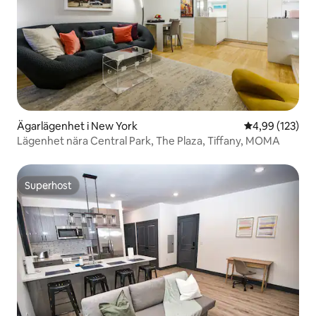
Ägarlägenhet i New York
4,99 av 5 i ge
4,99 (123)
Lägenhet nära Central Park, The Plaza, Tiffany, MOMA
Superhost
Superhost