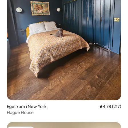
Eget rum i New York
4,78 av 5 i ge
4,78 (217)
Hague House