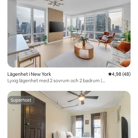
Lägenhet i New York
4,98 av 5 i g
4,98 (48)
Lyxig lägenhet med 2 sovrum och 2 badrum |
Designinredning och utsikt
Superhost
Superhost