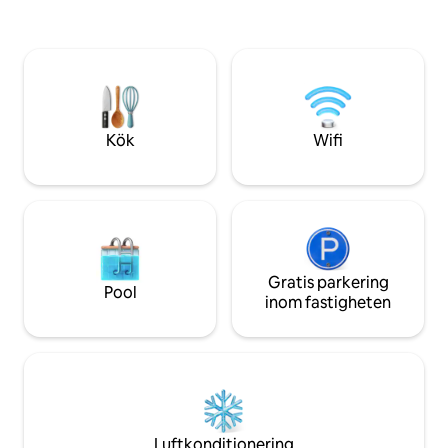
världsklass. "Den restaurerade och
världsklass. "Den
omhändertagna studion är en rolig
omhändertagna stu
förändring från sterila" white box "-
förändring från ste
lägenheter; du är en besökare i ett
lägenheter; du är 
omhändertaget hem av historiskt värde
omhändertaget hem
och det känns så." – Ronald (Airbnbs
och det känns så."
gäst)
gäst).
Kök
Wifi
Gratis parkering
Pool
inom fastigheten
Luftkonditionering