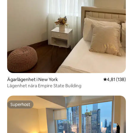
Ägarlägenhet i New York
4,81 av 5 i ge
4,81 (138)
Lägenhet nära Empire State Building
Superhost
Superhost