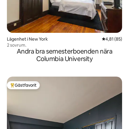
Lägenhet i New York
4,81 av 5 i g
4,81 (85)
2 sovrum.
Andra bra semesterboenden nära
Columbia University
Gästfavorit
Populär gästfavorit