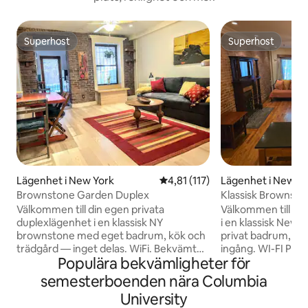
Superhost
Superhost
Superhost
Superhost
Lägenhet i New York
4,81 av 5 i genomsnittligt bet
4,81 (117)
Lägenhet i New Y
Brownstone Garden Duplex
Klassisk Brownston
studiolägenhet
Välkommen till din egen privata
Välkommen till din
duplexlägenhet i en klassisk NY
i en klassisk New
brownstone med eget badrum, kök och
privat badrum, pr
trädgård — inget delas. WiFi. Bekvämt
ingång. WI-FI Prak
Populära bekvämligheter för
läge på Manhattan, 3 kvarter från
Manhattan, 3 kvar
tunnelbanan, 10 minuters resa till Times
10 minuters bilresa
semesterboenden nära Columbia
Square, 30 minuter till centrum. Säkert
minuter till Down
University
område med restauranger och kaféer i
grannskap med re