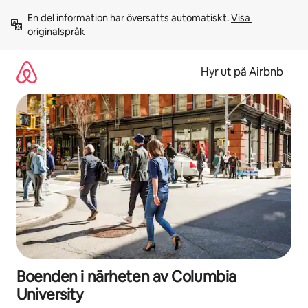
Hoppa
En del information har översatts automatiskt. 
Visa 
till
originalspråk
innehåll
Hyr ut på Airbnb
Boenden i närheten av Columbia
University