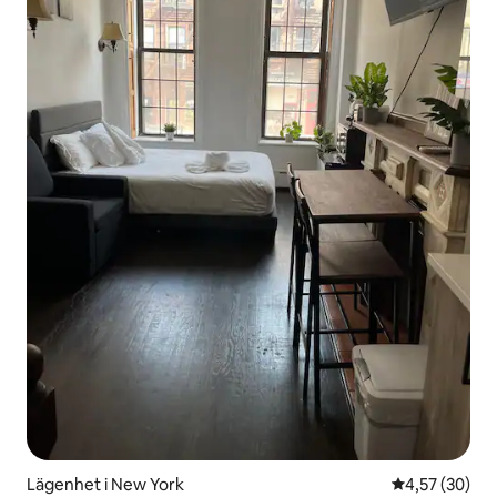
Lägenhet i New York
4,57 av 5 i g
4,57 (30)