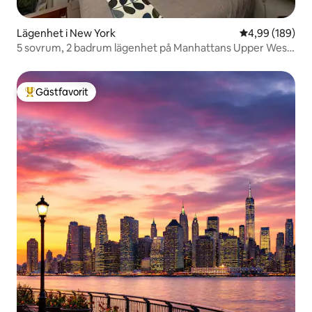
Lägenhet i New York
4,99 av 5 i ge
4,99 (189)
5 sovrum, 2 badrum lägenhet på Manhattans Upper West
Side!
Gästfavorit
Populär gästfavorit