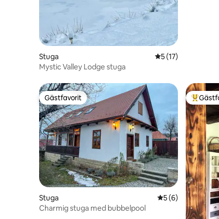
Stuga
5 av 5 i genomsnit
5 (17)
Mystic Valley Lodge stuga
Gästfavorit
Gästf
Gästfavorit
Populär 
Stuga
5 av 5 i genomsni
5 (6)
Charmig stuga med bubbelpool