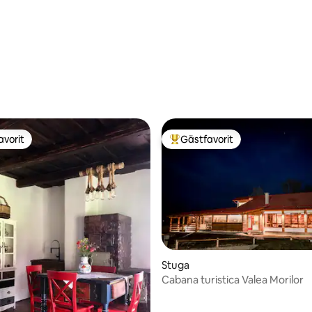
tligt betyg, 17 omdömen
avorit
Gästfavorit
gästfavorit
Populär gästfavorit
Stuga
Cabana turistica Valea Morilor
ttligt betyg, 6 omdömen