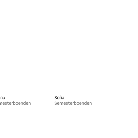
en
rna
Sofia
mesterboenden
Semesterboenden