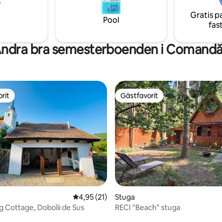
solnedgångar. På kvällen förva
er är gratis att
himlen till ett magiskt skådespel
Gratis p
åten och surfbrädan.
ljusa stjärnor.
Pool
fas
ndra bra semesterboenden i Comand
rit
Gästfavorit
rit
Gästfavorit
4,95 av 5 i genomsnittligt betyg, 21 omdöm
4,95 (21)
Stuga
g Cottage, Dobolii de Sus
RECI "Beach" stuga