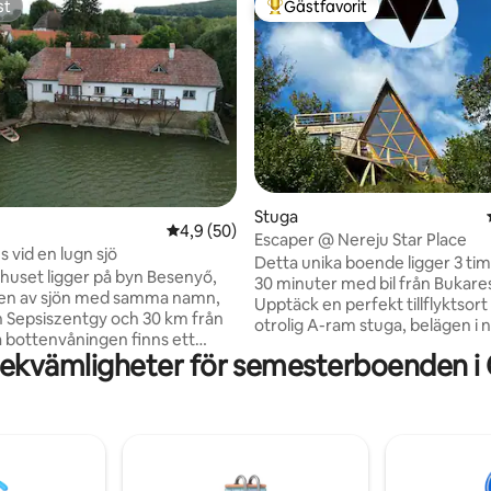
st
Gästfavorit
st
Populär gästfavorit
ligt betyg, 153 omdömen
Stuga
4,9 av 5 i genomsnittligt betyg, 50 omdöm
4,9 (50)
Escaper @ Nereju Star Place
s vid en lugn sjö
Detta unika boende ligger 3 ti
uset ligger på byn Besenyő,
30 minuter med bil från Bukares
den av sjön med samma namn,
Upptäck en perfekt tillflyktsort 
n Sepsiszentgy och 30 km från
otrolig A-ram stuga, belägen i 
sköte. Den kombinerar lyx med
bekvämligheter för semesterboenden 
ardagsrum med öppen spis,
integritet och erbjuder dig en u
l terrassen ovanför sjön,
upplevelse borta från staden.
kök, skafferi, badrum med
Spektakulär utsikt över bergen
t stora delade sovrummet
modern design omgiven av sko
golvet. Gården har ett hus på
Lyxiga bekvämligheter, golvvä
n bomväg, en gunga, en
en generös terrass för magiska
tt barn slott, en grill, en privat