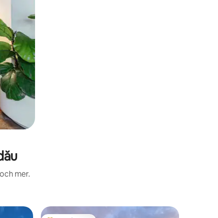
dău
 och mer.
Kupol