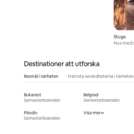
Stuga
Hus med s
Destinationer att utforska
Resmål i närheten
Främsta sevärdheterna i närheten
Bukarest
Belgrad
Semesterboenden
Semesterboenden
Plovdiv
Visa mer
Semesterboenden