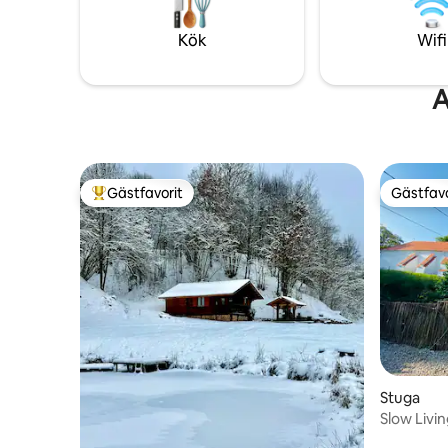
utgång till sjön. Våra gäst
använda b
Kök
Wifi
A
Gästfavorit
Gästfavo
Populär gästfavorit
Gästfavo
Stuga
Slow Livin