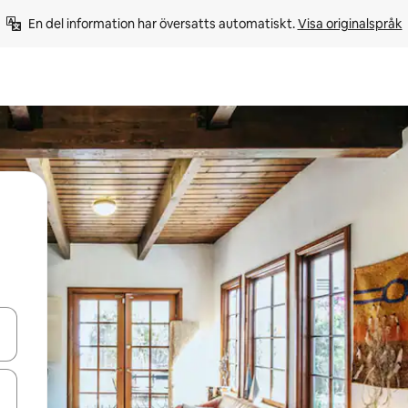
En del information har översatts automatiskt. 
Visa originalspråk
d upp- och nedåtpilarna eller utforska genom att trycka eller svepa.