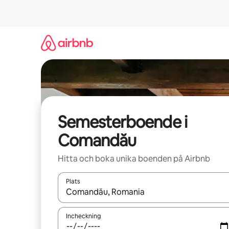
Hoppa
till
innehåll
Semesterboende i
Comandău
Hitta och boka unika boenden på Airbnb
Plats
När resultaten är tillgängliga kan du navigera me
Incheckning