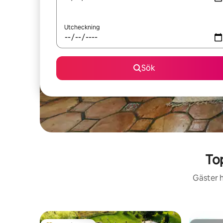
Utcheckning
Sök
To
Gäster h