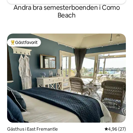
Andra bra semesterboenden i Como
Beach
Gästfavorit
Populär gästfavorit
Gästhus i East Fremantle
4,96 av 5 i g
4,96 (27)