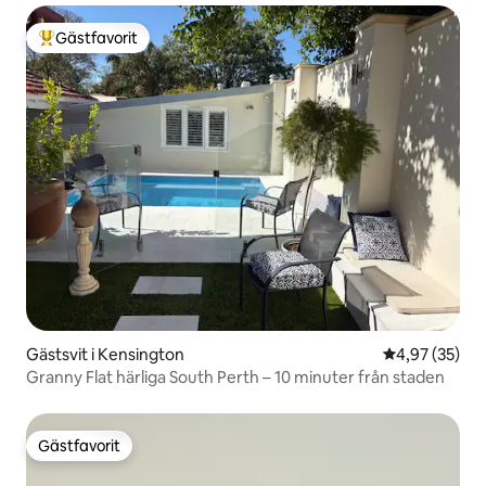
Gästfavorit
Populär gästfavorit
Gästsvit i Kensington
4,97 av 5 i g
4,97 (35)
Granny Flat härliga South Perth – 10 minuter från staden
Gästfavorit
Gästfavorit