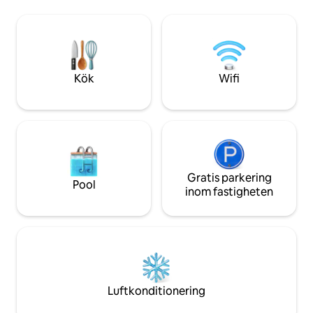
Sound och de livli
omtänksamma detaljer överallt. Perth
hyllat av experter 
CBD en kort bilresa bort. Perfekt för
mat och dryck, är 
yrkesverksamma, personer som flyttar,
från en snabb prom
par och familjer
att njuta av solen 
under fötterna.
Kök
Wifi
Gratis parkering
Pool
inom fastigheten
Luftkonditionering