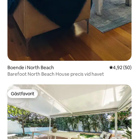
Boende i North Beach
4,92 av 5 i g
4,92 (50)
Barefoot North Beach House precis vid havet
Gästfavorit
Gästfavorit