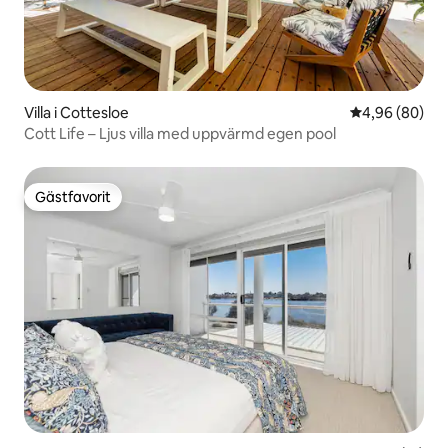
Villa i Cottesloe
4,96 av 5 i g
4,96 (80)
Cott Life – Ljus villa med uppvärmd egen pool
Gästfavorit
Gästfavorit