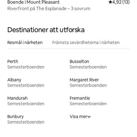
Boende i Mount Pleasant
4,92 av 5 i g
4,92 (13)
Riverfront på The Esplanade – 3 sovrum
Destinationer att utforska
Resmål i närheten
Främsta sevärdheterna i närheten
Perth
Busselton
Semesterboenden
Semesterboenden
Albany
Margaret River
Semesterboenden
Semesterboenden
Mandurah
Fremantle
Semesterboenden
Semesterboenden
Bunbury
Visa mer
Semesterboenden