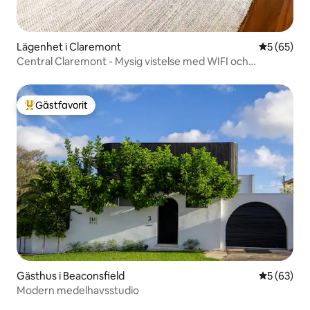
Lägenhet i Claremont
5 av 5 i g
5 (65)
Central Claremont - Mysig vistelse med WIFI och
parkering
Gästfavorit
Populär gästfavorit
Gästhus i Beaconsfield
5 av 5 i g
5 (63)
Modern medelhavsstudio