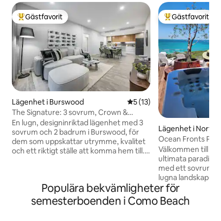
Gästfavorit
Gästfavorit
Populär gästfavorit
Populär gästfavor
Lägenhet i Burswood
5 av 5 i genomsnittligt be
5 (13)
The Signature: 3 sovrum, Crown &
Stadium, takterrass med grill
En lugn, designinriktad lägenhet med 3
Lägenhet i North
sovrum och 2 badrum i Burswood, för
Ocean Fronts Pent
dem som uppskattar utrymme, kvalitet
Välkommen till CA
och ett riktigt ställe att komma hem till.
ultimata paradis. 
Några minuter från Crown Perth, Optus
med ett sovrum är
Stadium och Swan River. Ljust
lugna landskapet f
vardagsrum i öppen planlösning, fullt
Populära bekvämligheter för
och är perfekt för a
utrustat kök och egen balkong. Lounge
njuta av de finare s
på taket och matställen och nöjesliv i
semesterboenden i Como Beach
ut och ha ett även
världsklass utanför dörren. Säker
det fridfulla havs
parkering för 2 bilar, snabbt Wi-Fi och