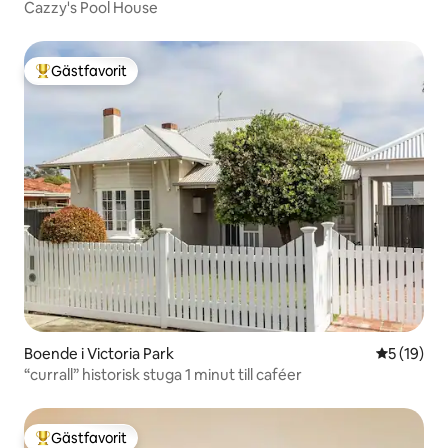
Cazzy's Pool House
Gästfavorit
Populär gästfavorit
Boende i Victoria Park
5 av 5 i g
5 (19)
“currall” historisk stuga 1 minut till caféer
Gästfavorit
Populär gästfavorit