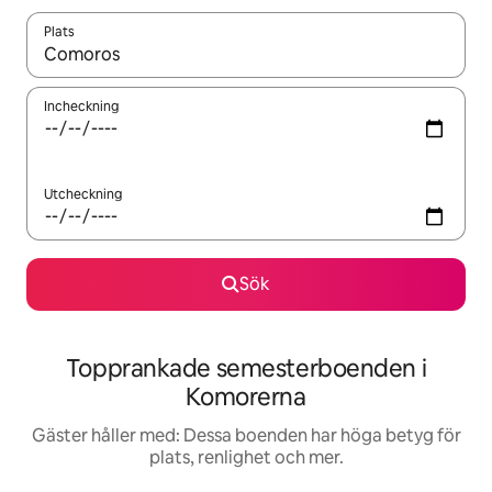
Plats
När resultaten är tillgängliga kan du navigera med upp- och ned
Incheckning
Utcheckning
Sök
Topprankade semesterboenden i
Komorerna
Gäster håller med: Dessa boenden har höga betyg för
plats, renlighet och mer.