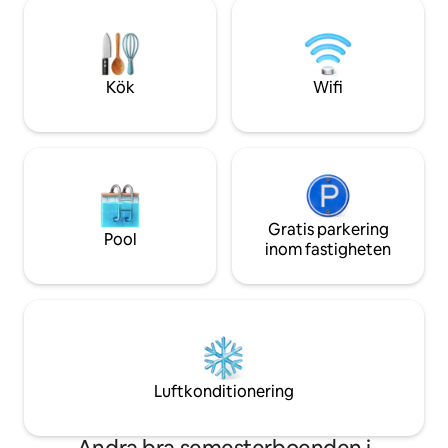
och promenera tillbaka längs kusten i ett
avkoppling och be
fantastiskt månlandskap. Ät middag på
erbjuder den perf
"Chez Diop" och beundra solnedgången.
oförglömliga fami
SIM-kortdata 4 euro = 2 GB + SMS +
samtalstid, 20 euro = 20 GB.
Kök
Wifi
Gratis parkering
Pool
inom fastigheten
Luftkonditionering