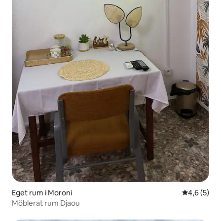
Eget rum i Moroni
4,6 av 5 i 
4,6 (5)
Möblerat rum Djaou