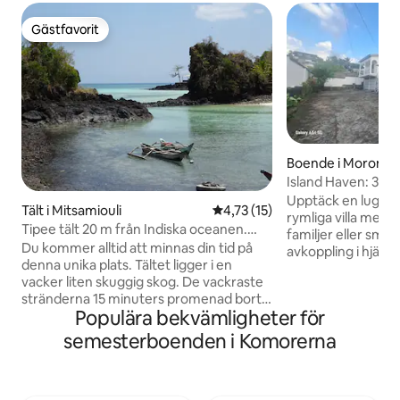
Gästfavorit
Gästfavorit
Boende i Moroni
Island Haven: 3BR
Upptäck en lugn til
Tält i Mitsamiouli
4,73 av 5 i genomsnittligt be
4,73 (15)
rymliga villa med 
Tipee tält 20 m från Indiska oceanen.
familjer eller små
Profetens hål
Du kommer alltid att minnas din tid på
avkoppling i hjärt
denna unika plats. Tältet ligger i en
en öppen planlösni
vacker liten skuggig skog. De vackraste
luftigt vardagsrum
stränderna 15 minuters promenad bort.
mysig matplats. Va
Populära bekvämligheter för
Du kan också bada här i Trou du
genomtänkt möble
Prophète eller på de 2 små stränderna i
vilket garanterar 
semesterboenden i Komorerna
närheten. Promenera till korallrevet vid
Beläget bara någr
lågvatten eller besök Dos du Dragon och
stränder och lokal
Lac Salé 30 min bort med taxi brousse
kombinerar denna fr