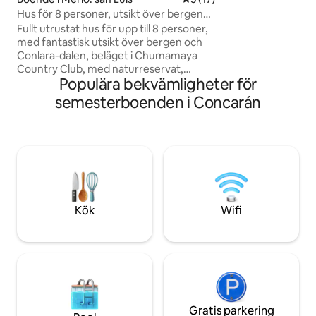
tienen que estar 
Hus för 8 personer, utsikt över bergen
a una hora determ
och en unik solnedgång
Fullt utrustat hus för upp till 8 personer,
med fantastisk utsikt över bergen och
Conlara-dalen, beläget i Chumamaya
Country Club, med naturreservat,
Populära bekvämligheter för
vandringsleder och en närliggande bäck.
Huset har ett sovrum med eget badrum
semesterboenden i Concarán
och jacuzzi på bottenvåningen, två
sovrum på övervåningen och ett
badrum, plus en separat lägenhet med
badrum och alla bekvämligheter. Med en
vacker skogsklädd park, en pool, en grill
och vidsträckt öppen utsikt är det här
ett perfekt ställe för att njuta av naturen
och unika solnedgångar.
Kök
Wifi
Gratis parkering