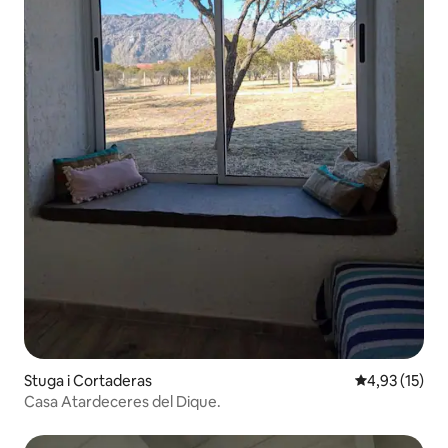
Stuga i Cortaderas
4,93 av 5 i g
4,93 (15)
Casa Atardeceres del Dique.