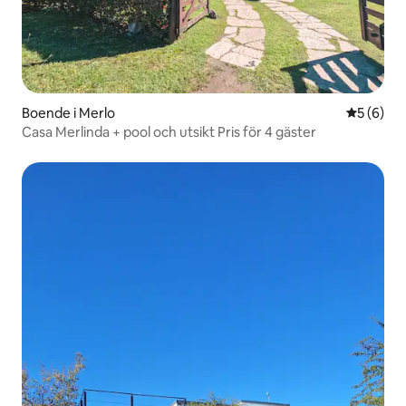
Boende i Merlo
5 av 5 i 
5 (6)
Casa Merlinda + pool och utsikt Pris för 4 gäster