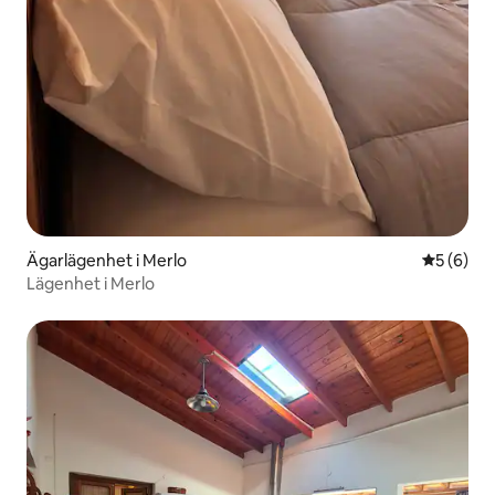
Ägarlägenhet i Merlo
5 av 5 i 
5 (6)
Lägenhet i Merlo