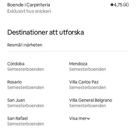
Boende i Carpintería
4,75 av 5 i
4,75 (4)
Exklusivt hus snickeri
Destinationer att utforska
Resmål i närheten
Córdoba
Mendoza
Semesterboenden
Semesterboenden
Rosario
Villa Carlos Paz
Semesterboenden
Semesterboenden
San Juan
Villa General Belgrano
Semesterboenden
Semesterboenden
San Rafael
Visa mer
Semesterboenden