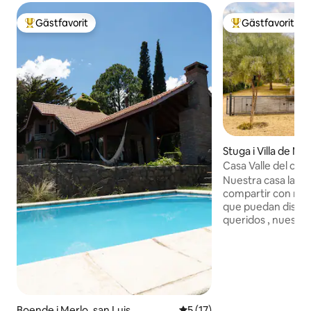
Gästfavorit
Gästfavorit
Populär gästfavorit
Populär gästfavor
Stuga i Villa de Me
Casa Valle del colib
Nuestra casa la hic
compartir con nu
que puedan disfrut
queridos , nuestra idea y dese
puedan sentirse c
propiedad se alquil
sistema de acceso
caja de seguridad p
permite ser mas fl
de esa manera nu
Boende i Merlo. san Luis
5 av 5 i genomsnittligt be
5 (17)