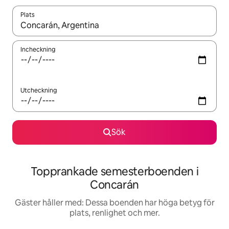
Plats
När resultaten är tillgängliga kan du navigera med upp- och ned
Incheckning
Utcheckning
Sök
Topprankade semesterboenden i
Concarán
Gäster håller med: Dessa boenden har höga betyg för
plats, renlighet och mer.