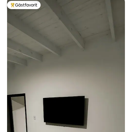
Gästfavorit
Populär gästfavorit