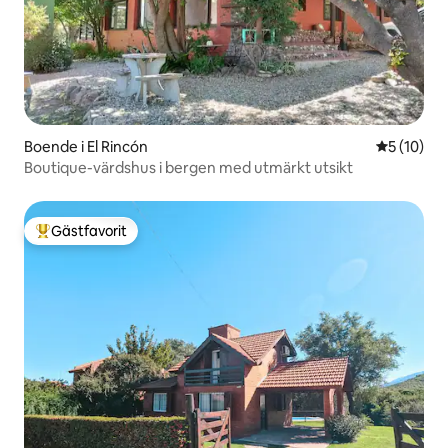
Boende i El Rincón
5 av 5 i g
5 (10)
Boutique-värdshus i bergen med utmärkt utsikt
Gästfavorit
Populär gästfavorit