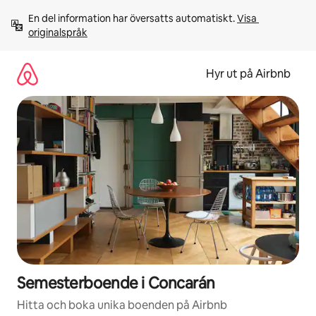
Hoppa
En del information har översatts automatiskt. 
Visa 
till
originalspråk
innehåll
Hyr ut på Airbnb
Semesterboende i Concarán
Hitta och boka unika boenden på Airbnb