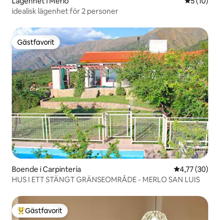
Lägenhet i Merlo
5 av 5 i g
5 (10)
idealisk lägenhet för 2 personer
Gästfavorit
Gästfavorit
Boende i Carpintería
4,77 av 5 i g
4,77 (30)
HUS I ETT STÄNGT GRÄNSEOMRÅDE - MERLO SAN LUIS
Gästfavorit
Populär gästfavorit