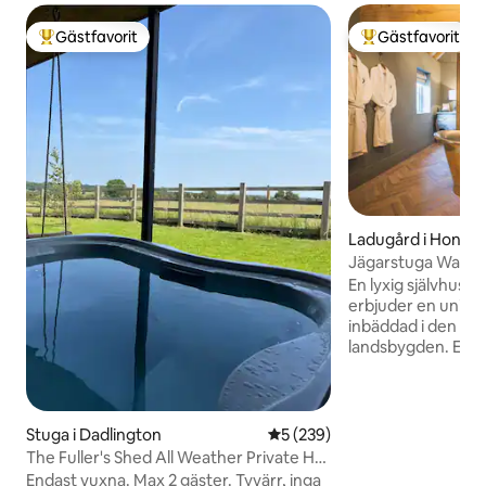
Gästfavorit
Gästfavorit
Populär gästfavorit
Populär gästfavor
Ladugård i Honile
Jägarstuga Warwi
En lyxig självhush
erbjuder en unik o
inbäddad i den pi
landsbygden. En pl
vila oavsett om de
fristående badkar,
genom att sätta u
vedspisen och nju
Stuga i Dadlington
5 av 5 i genomsnittligt bety
5 (239)
omgivande glöden. 
The Fuller's Shed All Weather Private Hot
traditionella uto
Tub
Endast vuxna. Max 2 gäster. Tyvärr, inga