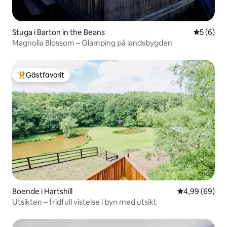
Stuga i Barton in the Beans
5 av 5 i 
5 (6)
Magnolia Blossom – Glamping på landsbygden
Gästfavorit
Populär gästfavorit
Boende i Hartshill
4,99 av 5 i g
4,99 (69)
Utsikten – fridfull vistelse i byn med utsikt