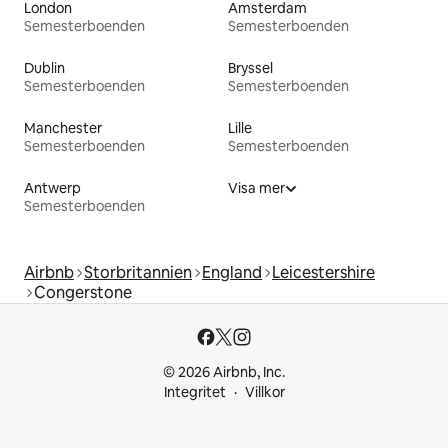
London
Amsterdam
Semesterboenden
Semesterboenden
Dublin
Bryssel
Semesterboenden
Semesterboenden
Manchester
Lille
Semesterboenden
Semesterboenden
Antwerp
Visa mer
Semesterboenden
Airbnb
Storbritannien
England
Leicestershire
Congerstone
© 2026 Airbnb, Inc.
Integritet
Villkor