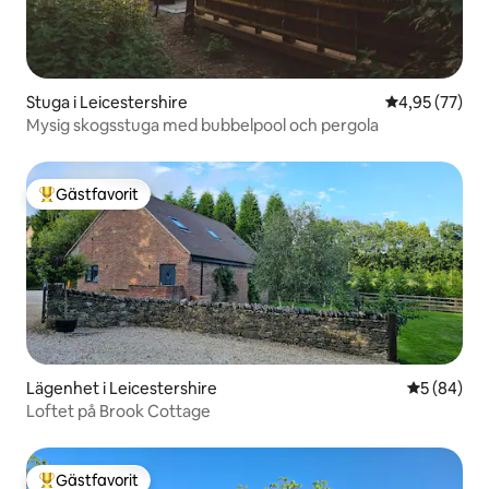
Stuga i Leicestershire
4,95 av 5 i g
4,95 (77)
Mysig skogsstuga med bubbelpool och pergola
Gästfavorit
Populär gästfavorit
Lägenhet i Leicestershire
5 av 5 i g
5 (84)
Loftet på Brook Cottage
Gästfavorit