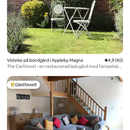
Vistelse på bondgård i Appleby Magna
4,9 av 5 i g
4,9 (40)
The Carthovel - en restaurerad ladugård med fantastisk
utsikt!
Gästfavorit
Populär gästfavorit