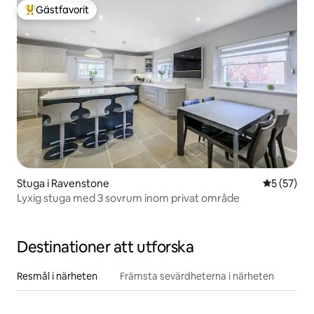
Gästfavorit
Populär gästfavorit
Stuga i Ravenstone
5 av 5 i g
5 (57)
Lyxig stuga med 3 sovrum inom privat område
Destinationer att utforska
Resmål i närheten
Främsta sevärdheterna i närheten