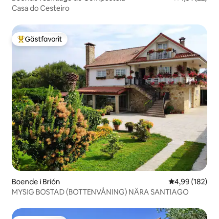
Casa do Cesteiro
Gästfavorit
Populär gästfavorit
Boende i Brión
4,99 av 5 i ge
4,99 (182)
MYSIG BOSTAD (BOTTENVÅNING) NÄRA SANTIAGO