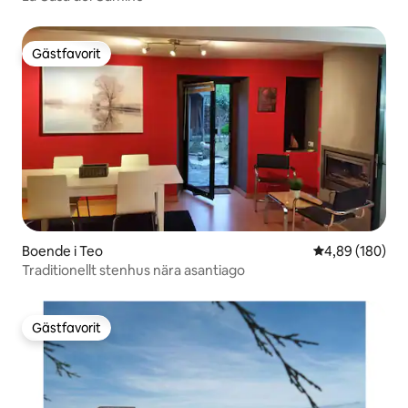
Gästfavorit
Gästfavorit
Boende i Teo
4,89 av 5 i ge
4,89 (180)
Traditionellt stenhus nära asantiago
Gästfavorit
Gästfavorit