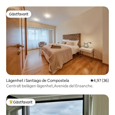
Gästfavorit
Gästfavorit
Lägenhet i Santiago de Compostela
4,97 av 5 i g
4,97 (36)
Centralt belägen lägenhet,Avenida del Ensanche.
Gästfavorit
Populär gästfavorit