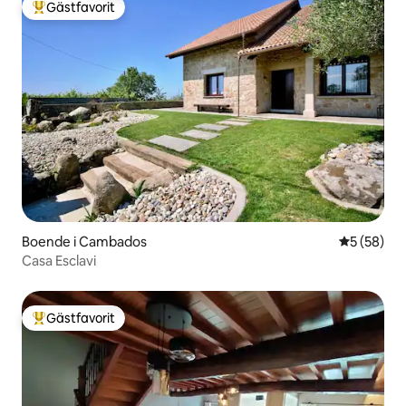
Gästfavorit
Populär gästfavorit
Boende i Cambados
5 av 5 i g
5 (58)
Casa Esclavi
Gästfavorit
Populär gästfavorit