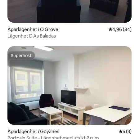
Ägarlägenhet i O Grove
4,96 av 5 i g
4,96 (84)
Lägenhet D'As Baladas
Superhost
Superhost
Ägarlägenhet i Goyanes
5 av 5 i 
5 (3)
Portosín Suite - Lägenhet med utsikt 2 rum