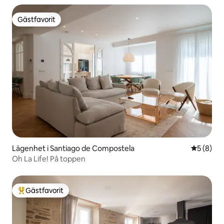
Gästfavorit
Gästfavorit
Lägenhet i Santiago de Compostela
5 av 5 i 
5 (8)
Oh La Life! På toppen
Gästfavorit
Populär gästfavorit