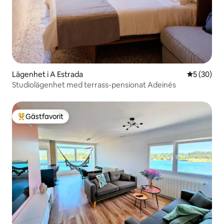
Lägenhet i A Estrada
5 av 5 i g
5 (30)
Studiolägenhet med terrass-pensionat Adeinés
Gästfavorit
Populär gästfavorit