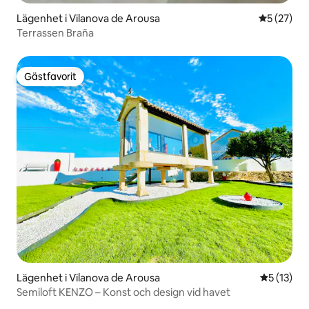
Lägenhet i Vilanova de Arousa
5 av 5 i g
5 (27)
Terrassen Braña
Gästfavorit
Gästfavorit
Lägenhet i Vilanova de Arousa
5 av 5 i g
5 (13)
Semiloft KENZO – Konst och design vid havet