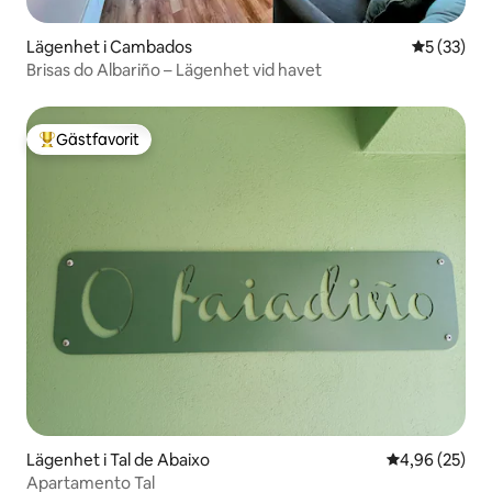
Lägenhet i Cambados
5 av 5 i g
5 (33)
Brisas do Albariño – Lägenhet vid havet
Gästfavorit
Populär gästfavorit
Lägenhet i Tal de Abaixo
4,96 av 5 i g
4,96 (25)
Apartamento Tal