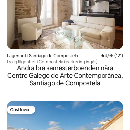
Lägenhet i Santiago de Compostela
4,96 av 5 i ge
4,96 (121)
Lyxig lägenhet i Compostela (parkering ingår)
Andra bra semesterboenden nära
Centro Galego de Arte Contemporánea,
Santiago de Compostela
Gästfavorit
Gästfavorit