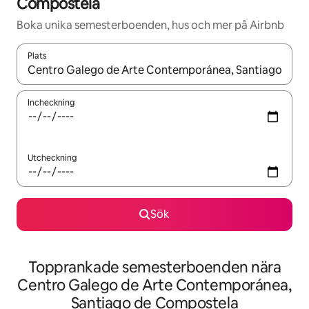
Compostela
Boka unika semesterboenden, hus och mer på Airbnb
Plats
När resultaten är tillgängliga kan du navigera med upp- och ned
Incheckning
Utcheckning
Sök
Topprankade semesterboenden nära
Centro Galego de Arte Contemporánea,
Santiago de Compostela