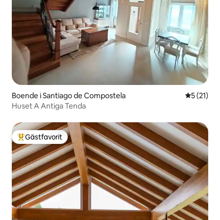
Boende i Santiago de Compostela
5 av 5 i g
5 (21)
Huset A Antiga Tenda
Gästfavorit
Populär gästfavorit