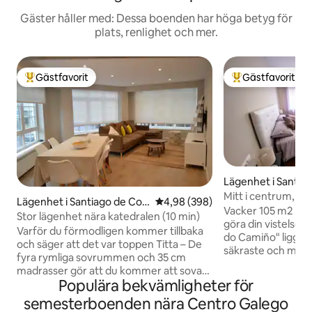
Gäster håller med: Dessa boenden har höga betyg för
plats, renlighet och mer.
Gästfavorit
Gästfavorit
Populär gästfavorit
Populär gästfavor
Lägenhet i Santia
mpostela
Mitt i centrum, in
Lägenhet i Santiago de Co
4,98 av 5 i genomsnittligt bety
4,98 (398)
Vacker 105 m2 läg
mpostela
Stor lägenhet nära katedralen (10 min)
göra din vistelse 
Varför du förmodligen kommer tillbaka
do Camiño" ligger i
och säger att det var toppen Titta – De
säkraste och mest
fyra rymliga sovrummen och 35 cm
staden: bredvid In
madrasser gör att du kommer att sova
buss-taxi (Madrid 
Populära bekvämligheter för
riktigt bra. Inte "okej" bra. Djup, ordentlig
det galiciska parl
vila. Två kompletta badrum med duschar
semesterboenden nära Centro Galego
det historiska ce
innebär ingen väntan, ingen stress, inga