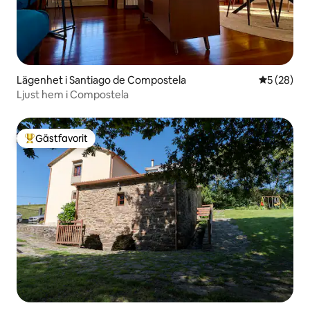
Lägenhet i Santiago de Compostela
5 av 5 i g
5 (28)
Ljust hem i Compostela
Gästfavorit
Populär gästfavorit