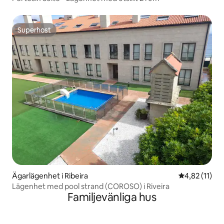
Superhost
Superhost
Ägarlägenhet i Ribeira
4,82 av 5 i 
4,82 (11)
Lägenhet med pool strand (COROSO) i Riveira
Familjevänliga hus