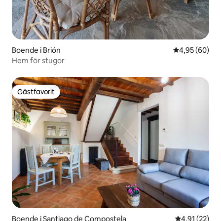
Boende i Brión
4,95 av 5 i g
4,95 (60)
Hem för stugor
Gästfavorit
Gästfavorit
Boende i Santiago de Compostela
4,91 av 5 i g
4,91 (22)