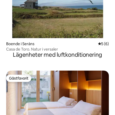
Boende i Seráns
5 av 5 i 
5 (6)
Casa de Toro. Natur i versaler
Lägenheter med luftkonditionering
Gästfavorit
Gästfavorit