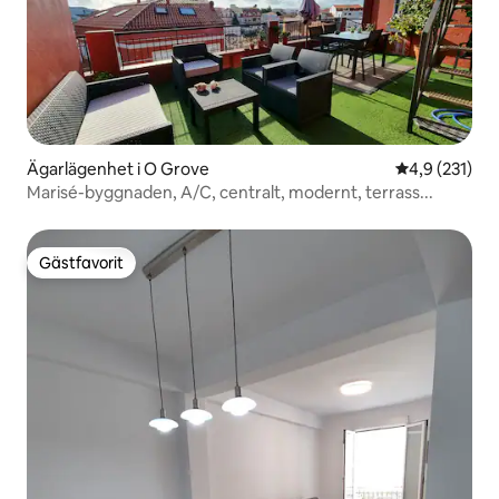
Ägarlägenhet i O Grove
4,9 av 5 i ge
4,9 (231)
Marisé-byggnaden, A/C, centralt, modernt, terrass...
Gästfavorit
Gästfavorit