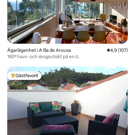
Ägarlägenhet i A Illa de Arousa
4,9 av 5 i ge
4,9 (107)
180º havs- och skogsutsikt på en ö.
Gästfavorit
Populär gästfavorit