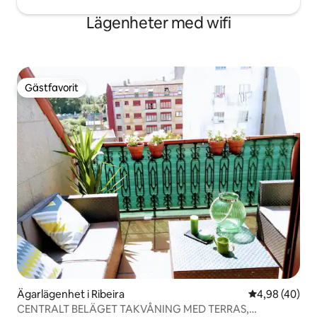
Lägenheter med wifi
Gästfavorit
Gästfavorit
Ägarlägenhet i Ribeira
4,98 av 5 i g
4,98 (40)
CENTRALT BELÄGET TAKVÅNING MED TERRAS,