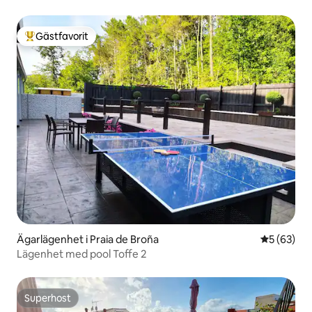
GARAGEPLATS OCH WIFI
Gästfavorit
Populär gästfavorit
Ägarlägenhet i Praia de Broña
5 av 5 i g
5 (63)
Lägenhet med pool Toffe 2
Superhost
Superhost