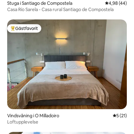
Stuga i Santiago de Compostela
4,98 av 5 i g
4,98 (44)
Casa Río Sarela - Casa rural Santiago de Compostela
Gästfavorit
Populär gästfavorit
Vindsvåning i O Milladoiro
5 av 5 i g
5 (21)
Loftupplevelse