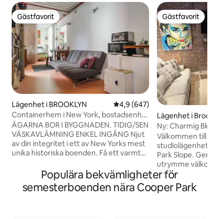
Gästfavorit
Gästfavorit
Gästfavorit
Gästfavorit
Lägenhet i BROOKLYN
4,9 av 5 i genomsnittligt bety
4,9 (647)
Containerhem i New York, bostadsenhet
Lägenhet i Brookl
klass B
ÄGARNA BOR I BYGGNADEN. TIDIG/SEN
Ny: Charmig Bklyn 
VÄSKAVLÄMNING ENKEL INGÅNG Njut
Välkommen till di
av din integritet i ett av New Yorks mest
studiolägenhet i 
unika historiska boenden. Få ett varmt
Park Slope. Geno
välkomnande och användbara tips från
utrymme välkomnar 
dedikerade värdar och njut av en
Populära bekvämligheter för
välutrustat kök o
autentisk BK-upplevelse. Gångavstånd
frukostbar. Den v
semesterboenden nära Cooper Park
J, M, Z, L & G tåg. Bekvämligheter som
dock den privata 
tillhandahålls (tvål, schampo, hårtork,
tillflyktsort för a
handdukar etc...) Njut av ett rent rum
underhållning. Bel
med massor av extra kuddar och filtar.