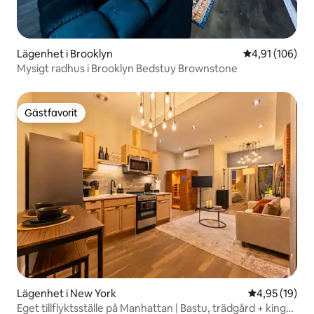
Lägenhet i Brooklyn
4,91 av 5 i ge
4,91 (106)
Mysigt radhus i Brooklyn Bedstuy Brownstone
Gästfavorit
Gästfavorit
Lägenhet i New York
4,95 av 5 i g
4,95 (19)
Eget tillflyktsställe på Manhattan | Bastu, trädgård + king-