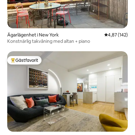
Ägarlägenhet i New York
4,87 av 5 i ge
4,87 (142)
Konstnärlig takvåning med altan + piano
Gästfavorit
Populär gästfavorit