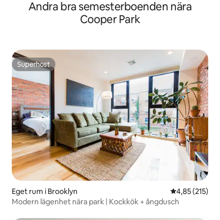
Andra bra semesterboenden nära
säng
Cooper Park
Superhost
Superhost
Eget rum i Brooklyn
4,85 av 5 i ge
4,85 (215)
Modern lägenhet nära park | Kockkök + ångdusch