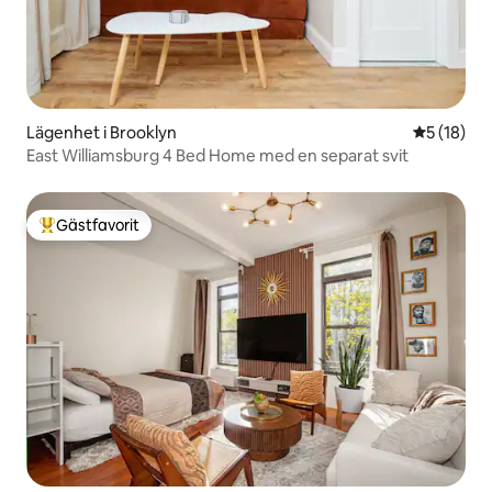
Lägenhet i Brooklyn
5 av 5 i g
5 (18)
East Williamsburg 4 Bed Home med en separat svit
Gästfavorit
Populär gästfavorit