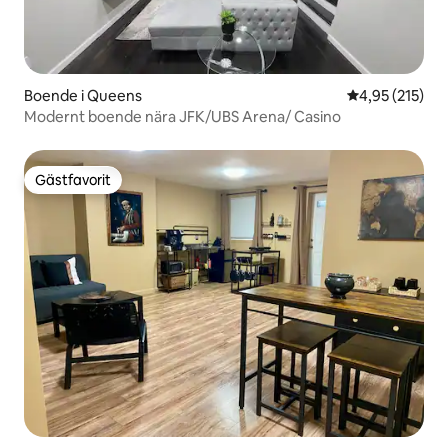
Boende i Queens
4,95 av 5 i ge
4,95 (215)
Modernt boende nära JFK/UBS Arena/ Casino
Gästfavorit
Gästfavorit