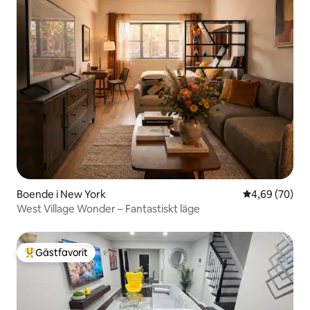
Boende i New York
4,69 av 5 i g
4,69 (70)
West Village Wonder – Fantastiskt läge
Gästfavorit
Populär gästfavorit