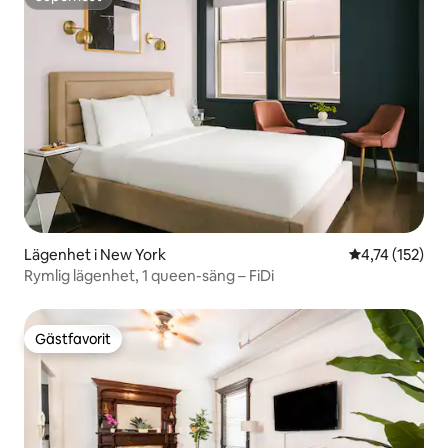
Superhost
Lägenhet i New York
4,74 av 5 i ge
4,74 (152)
Rymlig lägenhet, 1 queen-säng – FiDi
Gästfavorit
Gästfavorit