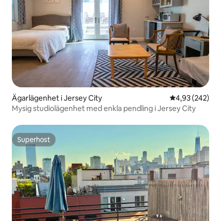
Ägarlägenhet i Jersey City
4,93 av 5 i ge
4,93 (242)
Mysig studiolägenhet med enkla pendling i Jersey City
Superhost
Superhost