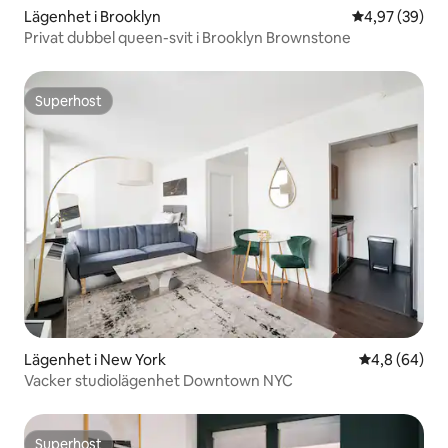
Lägenhet i Brooklyn
4,97 av 5 i g
4,97 (39)
Privat dubbel queen-svit i Brooklyn Brownstone
Superhost
Superhost
Lägenhet i New York
4,8 av 5 i g
4,8 (64)
Vacker studiolägenhet Downtown NYC
Superhost