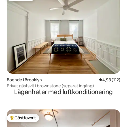
Boende i Brooklyn
4,93 av 5 i ge
4,93 (112)
Privat gästsvit i brownstone (separat ingång)
Lägenheter med luftkonditionering
Gästfavorit
Populär gästfavorit