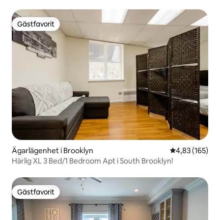
PARKERING
Gästfavorit
Gästfavorit
Ägarlägenhet i Brooklyn
4,83 av 5 i ge
4,83 (165)
Härlig XL 3 Bed/1 Bedroom Apt i South Brooklyn!
Gästfavorit
Gästfavorit