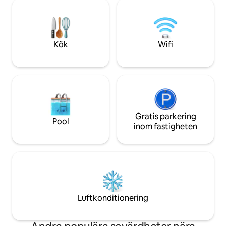
grannskap har du ti
Husdjursägare — Det tillkommer en
Prospect Park, och
husdjursavgift på 15 dollar/natt, som inte
mat. Gå inte mist
får överstiga 60 dollar. Detta kan
möjlighet att uppl
åtgärdas med ett "specialerbjudande".
Brooklyn. Boka din 
Kök
Wifi
Gratis parkering
Pool
inom fastigheten
Luftkonditionering