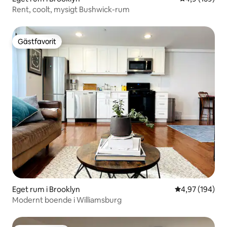
Rent, coolt, mysigt Bushwick-rum
Gästfavorit
Gästfavorit
Eget rum i Brooklyn
4,97 av 5 i ge
4,97 (194)
Modernt boende i Williamsburg