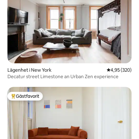
Lägenhet i New York
4,95 av 5 i ge
4,95 (320)
Decatur street Limestone an Urban Zen experience
Gästfavorit
Populär gästfavorit