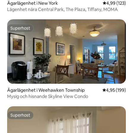
Ägarlägenhet i New York
4,99 av 5 i ge
4,99 (123)
Lägenhet nära Central Park, The Plaza, Tiffany, MOMA
Superhost
Superhost
Ägarlägenhet i Weehawken Township
4,95 av 5 i ge
4,95 (199)
Mysig och hisnande Skyline View Condo
Superhost
Superhost