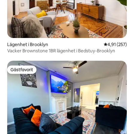
Lägenhet i Brooklyn
4,91 av 5 i ge
4,91 (257)
Vacker Brownstone 1BR lägenhet i Bedstuy-Brooklyn
Gästfavorit
Gästfavorit