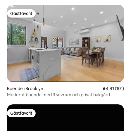
till NYC + flygplats
Gästfavorit
Gästfavorit
Boende i Brooklyn
4,91 av 5 i g
4,91 (101)
Modernt boende med 3 sovrum och privat bakgård
Gästfavorit
Gästfavorit