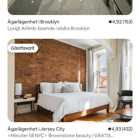
Ägarlägenhet i Brooklyn
4,92 av 5 i ge
4,92 (153)
Lyxigt Airbnb-boende i södra Brooklyn
Gästfavorit
Gästfavorit
Ägarlägenhet i Jersey City
4,93 av 5 i ge
4,93 (432)
⭐Minuter till NYC⭐ Brownstone beauty | GRATIS