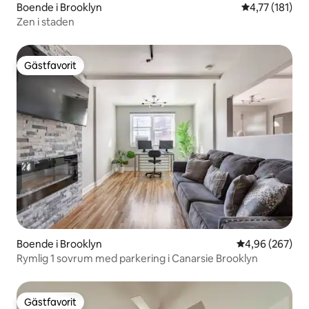
Boende i Brooklyn
4,77 av 5 i g
4,77 (181)
Zen i staden
Gästfavorit
Gästfavorit
Boende i Brooklyn
4,96 av 5 i ge
4,96 (267)
Rymlig 1 sovrum med parkering i Canarsie Brooklyn
Gästfavorit
Gästfavorit