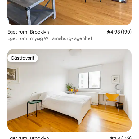
Eget rum i Brooklyn
4,98 av 5 i ge
4,98 (190)
Eget rum i mysig Williamsburg-lägenhet
Gästfavorit
Gästfavorit
Eget rum i Brooklyn
4,9 av 5 i ge
4,9 (159)