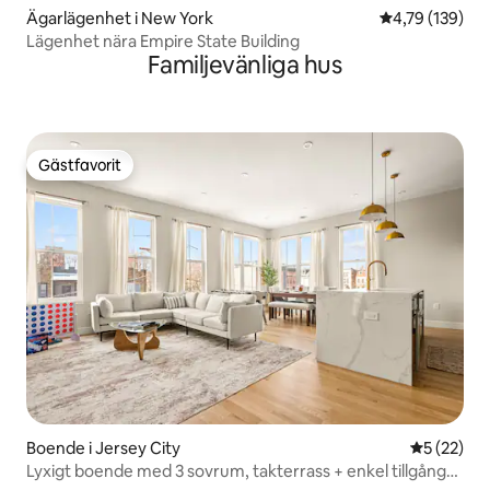
Ägarlägenhet i New York
4,79 av 5 i ge
4,79 (139)
Lägenhet nära Empire State Building
Familjevänliga hus
Gästfavorit
Gästfavorit
Boende i Jersey City
5 av 5 i g
5 (22)
Lyxigt boende med 3 sovrum, takterrass + enkel tillgång