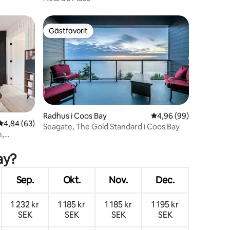
Gästfavorit
Gästfavorit
en
Radhus i Coos Bay
4,96 av 5 i genomsnit
4,96 (99)
4,84 av 5 i genomsnittligt betyg, 63 omdömen
4,84 (63)
Seagate, The Gold Standard i Coos Bay
n,
ay?
Sep.
Okt.
Nov.
Dec.
1 232 kr
1 185 kr
1 185 kr
1 195 kr
SEK
SEK
SEK
SEK