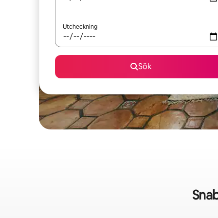
Utcheckning
Sök
Snab