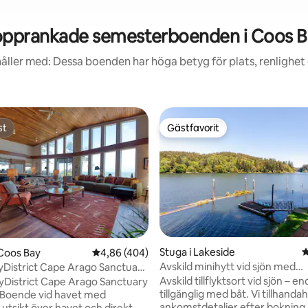
opprankade semesterboenden i Coos B
åller med: Dessa boenden har höga betyg för plats, renlighet
st
Gästfavorit
st
Gästfavorit
ligt betyg, 537 omdömen
Stuga i Lakeside
4
Coos Bay
4,86 av 5 i genomsnittligt betyg, 404 omdöm
4,86 (404)
Avskild minihytt vid sjön med
District Cape Arago Sanctuary
paddelbrädor
Avskild tillflyktsort vid sjön – e
District Cape Arago Sanctuary
tillgänglig med båt. Vi tillhandahå
 Boende vid havet med
ankomstdetaljer efter bokning. Denn
utsikt över havet och direkt