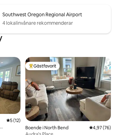
Southwest Oregon Regional Airport
4 lokalinvånare rekommenderar
y
Gästfavorit
Populär gästfavorit
5 av 5 i genomsnittligt betyg, 12 omdömen
5 (12)
en
Boende i North Bend
4,97 av 5 i genomsnit
4,97 (76)
Audra's Place