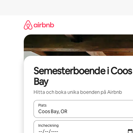
Hoppa
till
innehåll
Semesterboende i Coos
Bay
Hitta och boka unika boenden på Airbnb
Plats
När resultaten är tillgängliga kan du navigera me
Incheckning