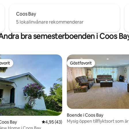
Coos Bay
5 lokalinvånare rekommenderar
Andra bra semesterboenden i Coos Ba
avorit
Gästfavorit
gästfavorit
Gästfavorit
Boende i Coos Bay
Mysig öppen tillflyktsort som är
ttligt betyg, 8 omdömen
Coos Bay
4,95 av 5 i genomsnittligt betyg, 43 omdöm
4,95 (43)
djurvänlig
iew Home i Coos Bay