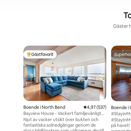
T
Gäster h
Gästfavorit
Superho
Populär gästfavorit
Superho
Boende i North Bend
4,97 av 5 i genomsnitt
4,97 (537)
Boende i 
Bayview House - Vackert familjevänligt
#StayinMy
boende med utsikt
vid havet
Njut av vacker utsikt över bukten och
#StayInMy
fantastiska solnedgångar genom de
på havet!
stora bildfönstren som välkomnar dig till
svepande 