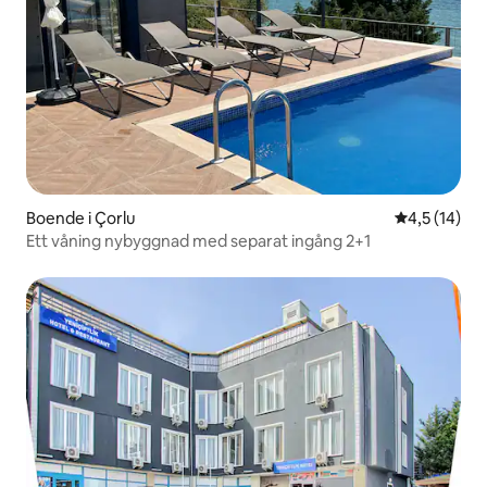
Boende i Çorlu
4,5 av 5 i g
4,5 (14)
Ett våning nybyggnad med separat ingång 2+1