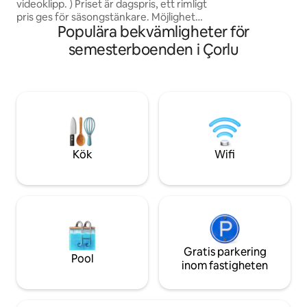
videoklipp. ) Priset är dagspris, ett rimligt
identitetsuppgifter
pris ges för säsongstänkare. Möjlighet
meddela gendarme
Populära bekvämligheter för
för stora familjer 500m till havet på 3
våningar. Naturgas(varmvatten dygnet
semesterboenden i Çorlu
runt). Den har 3 toaletter med 2 badrum
(toalett finns på varje våning). Nära till
havet, matbutiker, restauranger,
bensinstation. Utomhus lusthus är
tillgängligt. (fixat på bilder) Det har en
grillplats. (fixat på bilderna)
Kök
Wifi
Gratis parkering
Pool
inom fastigheten