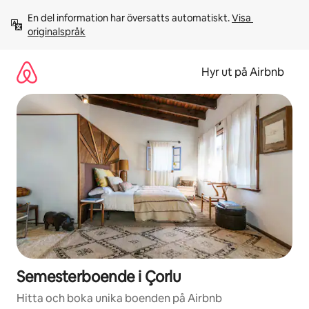
Hoppa
En del information har översatts automatiskt. 
Visa 
till
originalspråk
innehåll
Hyr ut på Airbnb
Semesterboende i Çorlu
Hitta och boka unika boenden på Airbnb