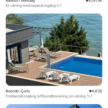
Radhus i Tekirdağ
4,79 av 5 i g
4,79 (14)
En våning med separat ingång 1+1
Boende i Çorlu
4,8 av 5 i 
4,8 (5)
Fristående ingång, luftkonditionering, en våning, 1+1