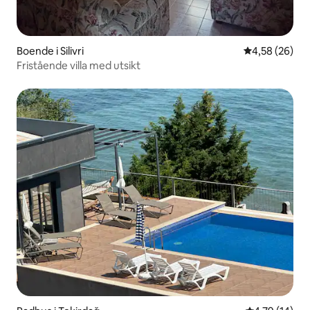
Boende i Silivri
4,58 av 5 i g
4,58 (26)
Fristående villa med utsikt