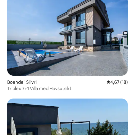
Boende i Silivri
4,67 av 5 i g
4,67 (18)
Triplex 7+1 Villa med Havsutsikt