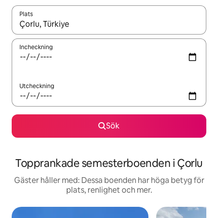
Plats
När resultaten är tillgängliga kan du navigera med upp- och ned
Incheckning
Utcheckning
Sök
Topprankade semesterboenden i Çorlu
Gäster håller med: Dessa boenden har höga betyg för
plats, renlighet och mer.