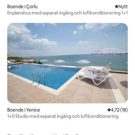
Boende i Çorlu
Nytt ställ
Nytt
Enplanshus med separat ingång och luftkonditionering 1+1
Boende i Yenice
4,72 av 5 i g
4,72 (18)
1+0 Studio med separat ingång och luftkonditionering