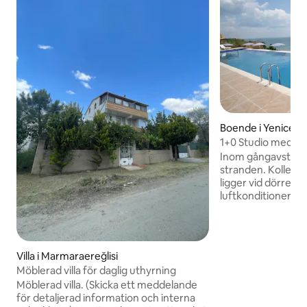
Boende i Yenice
1+0 Studio med se
luftkonditionering
Inom gångavstånd 
stranden. Kollektiv
ligger vid dörren.
luftkonditionering
diskmaskin, kylskåp
turkisk kaffebryg
garderob, check-ya
personer. Öronsto
Villa i Marmaraereğlisi
parkering, separat
Möblerad villa för daglig uthyrning
balkong av villatyp
Möblerad villa. (Skicka ett meddelande
gäster är tillåtna. På grund av lokala lagar
för detaljerad information och interna
är det obligatoriskt