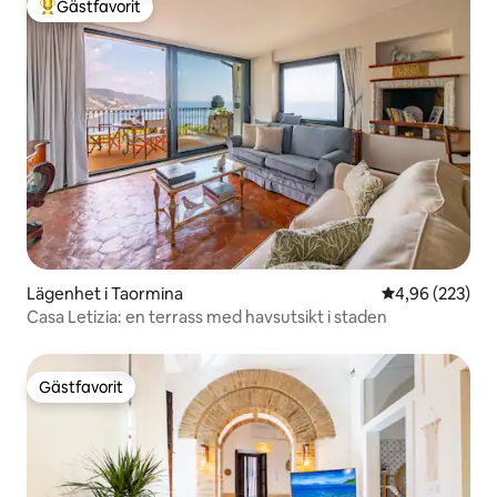
Gästfavorit
Populär gästfavorit
Lägenhet i Taormina
4,96 av 5 i ge
4,96 (223)
Casa Letizia: en terrass med havsutsikt i staden
Gästfavorit
Gästfavorit