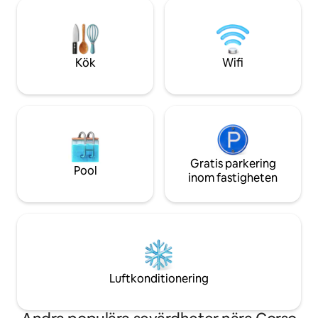
trädgården och du kommer att njuta av
en musikstudio. Per
både den närliggande stranden och den
och grupper som s
lugna kullen. Villan är perfekt för en
avkoppling och en e
semester vid havet, romantisk semester
Taormina.
eller affärssemester.
Kök
Wifi
Gratis parkering
Pool
inom fastigheten
Luftkonditionering