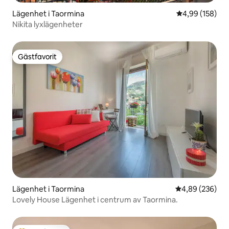
Lägenhet i Taormina
4,99 av 5 i ge
4,99 (158)
Nikita lyxlägenheter
Gästfavorit
Gästfavorit
Lägenhet i Taormina
4,89 av 5 i ge
4,89 (236)
Lovely House Lägenhet i centrum av Taormina.