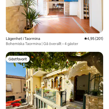
Lägenhet i Taormina
4,95 av 5 i ge
4,95 (201)
Bohemiska Taormina | Gå överallt • 4 gäster
Gästfavorit
Gästfavorit