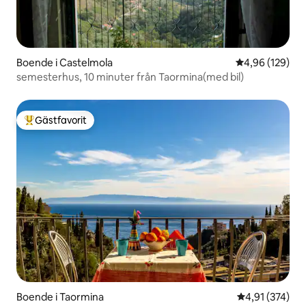
Boende i Castelmola
4,96 av 5 i ge
4,96 (129)
semesterhus, 10 minuter från Taormina(med bil)
Gästfavorit
Populär gästfavorit
Boende i Taormina
4,91 av 5 i ge
4,91 (374)