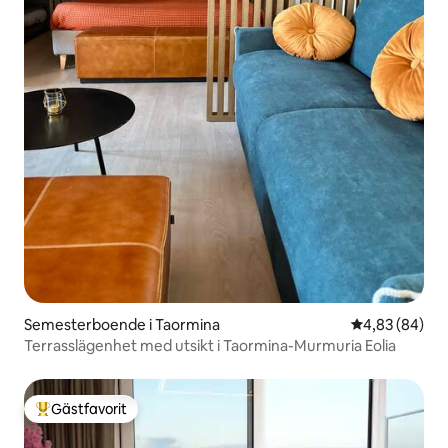
Semesterboende i Taormina
4,83 av 5 i g
4,83 (84)
Terrasslägenhet med utsikt i Taormina-Murmuria Eolia
Gästfavorit
Populär gästfavorit