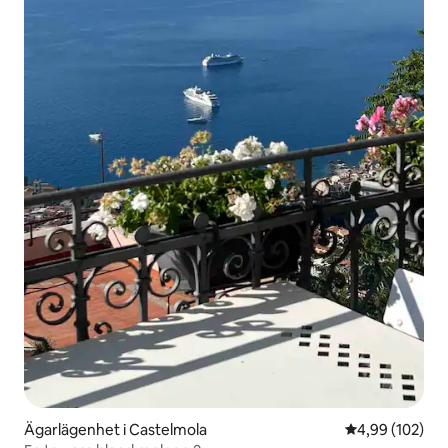
Ägarlägenhet i Castelmola
4,99 av 5 i ge
4,99 (102)