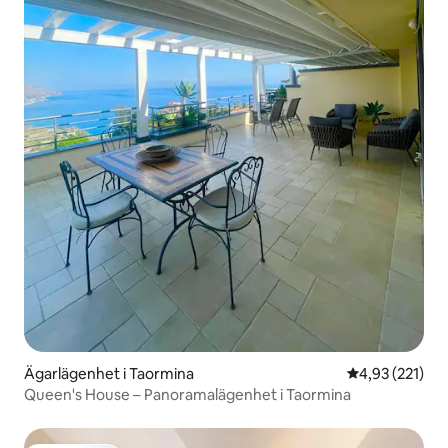
Ägarlägenhet i Taormina
4,93 av 5 i ge
4,93 (221)
Queen's House – Panoramalägenhet i Taormina