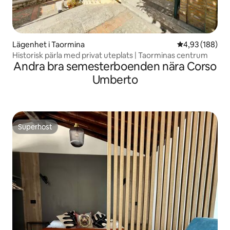
Lägenhet i Taormina
4,93 av 5 i ge
4,93 (188)
Historisk pärla med privat uteplats | Taorminas centrum
Andra bra semesterboenden nära Corso
Umberto
Superhost
Superhost