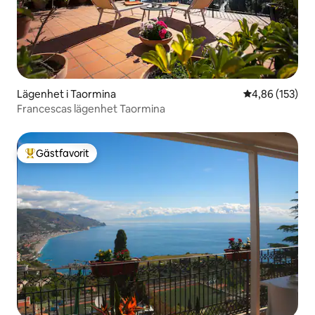
Lägenhet i Taormina
4,86 av 5 i ge
4,86 (153)
Francescas lägenhet Taormina
Gästfavorit
Populär gästfavorit