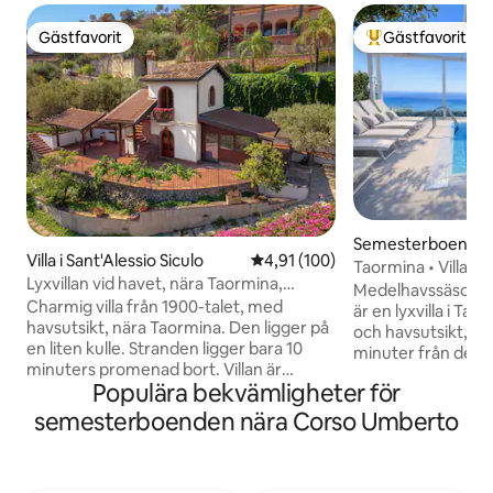
Gästfavorit
Gästfavorit
Gästfavorit
Populär gästfavor
Semesterboende i
Villa i Sant'Alessio Siculo
4,91 av 5 i genomsnittligt bet
4,91 (100)
Taormina • Villa me
Lyxvillan vid havet, nära Taormina,
pool
Medelhavssäsonger
Sicilien
Charmig villa från 1900-talet, med
är en lyxvilla i Ta
havsutsikt, nära Taormina. Den ligger på
och havsutsikt, so
en liten kulle. Stranden ligger bara 10
minuter från det h
minuters promenad bort. Villan är
erbjuder exklusi
Populära bekvämligheter för
idealisk för 5 personer. Två sovrum med
med en citrusträd
dubbelsäng, var och en med eget
utomhusmatplats 
semesterboenden nära Corso Umberto
badrum. Stor terrass och trädgård med
poolside lounge. In
träd, växter och blommor. Du kommer
fullt utrustade me
att ha: 2 parkeringsplatser inne i
Boendet har också