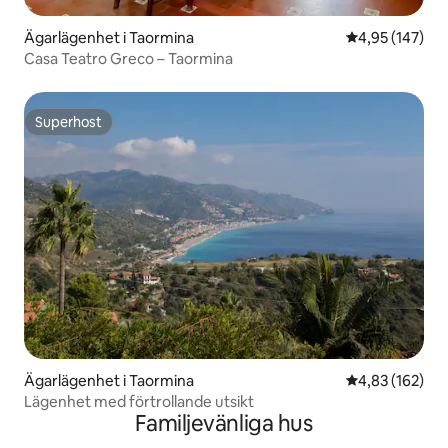
Ägarlägenhet i Taormina
4,95 av 5 i ge
4,95 (147)
Casa Teatro Greco – Taormina
Superhost
Superhost
Ägarlägenhet i Taormina
4,83 av 5 i ge
4,83 (162)
Lägenhet med förtrollande utsikt
Familjevänliga hus