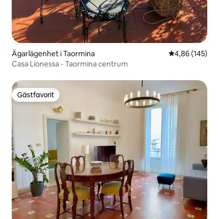
Ägarlägenhet i Taormina
4,86 av 5 i ge
4,86 (145)
Casa Lionessa - Taormina centrum
Gästfavorit
Gästfavorit