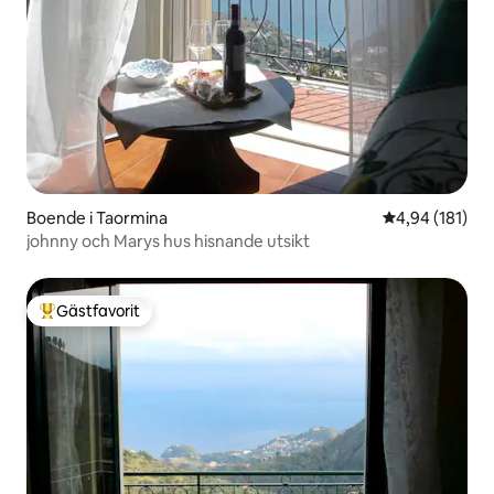
Boende i Taormina
4,94 av 5 i ge
4,94 (181)
johnny och Marys hus hisnande utsikt
Gästfavorit
Populär gästfavorit