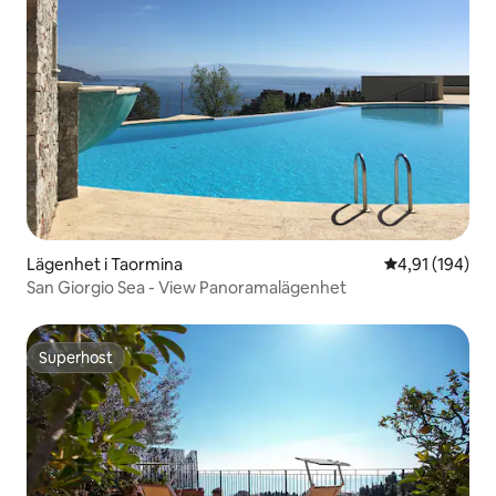
Lägenhet i Taormina
4,91 av 5 i ge
4,91 (194)
San Giorgio Sea - View Panoramalägenhet
Superhost
Superhost