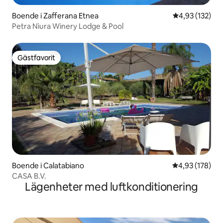
Boende i Zafferana Etnea
4,93 av 5 i ge
4,93 (132)
Petra Nìura Winery Lodge & Pool
Gästfavorit
Gästfavorit
Boende i Calatabiano
4,93 av 5 i ge
4,93 (178)
CASA B.V.
Lägenheter med luftkonditionering