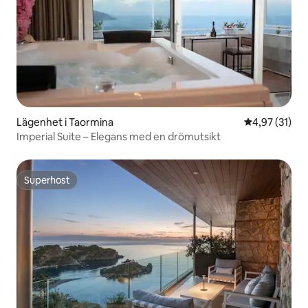
Lägenhet i Taormina
4,97 av 5 i g
4,97 (31)
Imperial Suite – Elegans med en drömutsikt
Superhost
Superhost