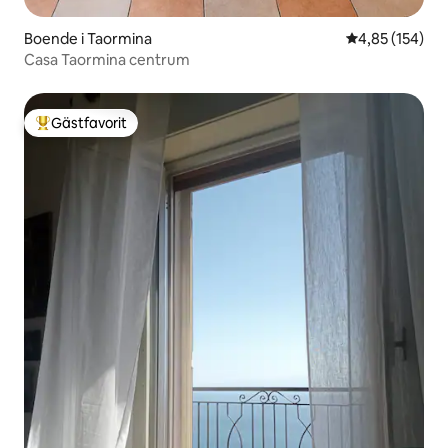
Boende i Taormina
4,85 av 5 i ge
4,85 (154)
Casa Taormina centrum
Gästfavorit
Populär gästfavorit