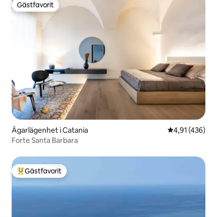
Gästfavorit
Gästfavorit
Ägarlägenhet i Catania
4,91 av 5 i ge
4,91 (436)
Forte Santa Barbara
Gästfavorit
Populär gästfavorit