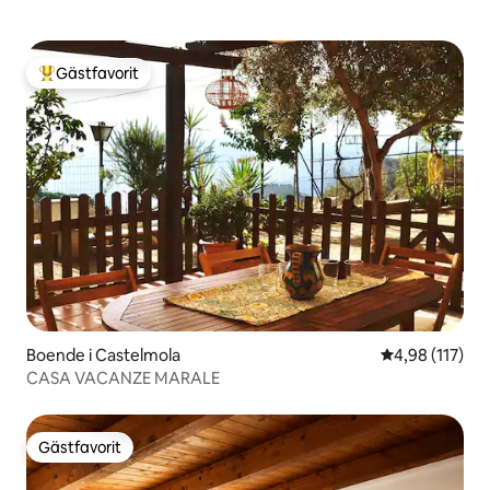
Gästfavorit
Populär gästfavorit
Boende i Castelmola
4,98 av 5 i ge
4,98 (117)
CASA VACANZE MARALE
Gästfavorit
Gästfavorit