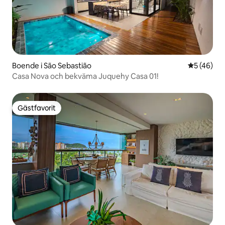
Boende i São Sebastião
5 av 5 i g
5 (46)
Casa Nova och bekväma Juquehy Casa 01!
Gästfavorit
Gästfavorit