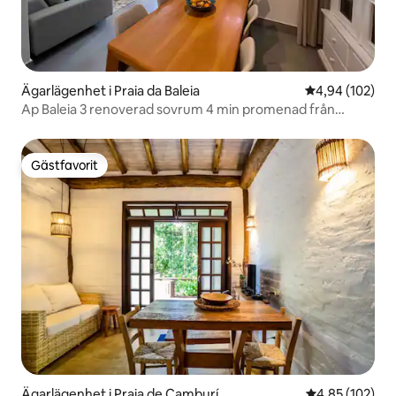
Ägarlägenhet i Praia da Baleia
4,94 av 5 i ge
4,94 (102)
Ap Baleia 3 renoverad sovrum 4 min promenad från
stranden-pool
Gästfavorit
Gästfavorit
Ägarlägenhet i Praia de Camburí
4,85 av 5 i ge
4,85 (102)