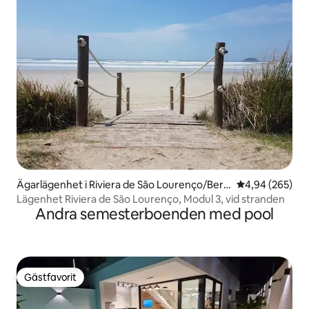
Ägarlägenhet i Riviera de São Lourenço/Berti
4,94 av 5 i ge
4,94 (265)
oga
Lägenhet Riviera de São Lourenço, Modul 3, vid stranden
Andra semesterboenden med pool
Gästfavorit
Gästfavorit