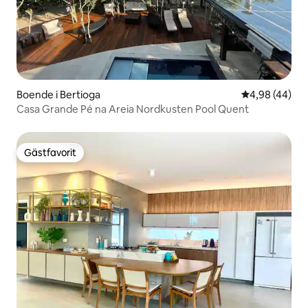
Boende i Bertioga
4,98 av 5 i g
4,98 (44)
Casa Grande Pé na Areia Nordkusten Pool Quent
Gästfavorit
Gästfavorit