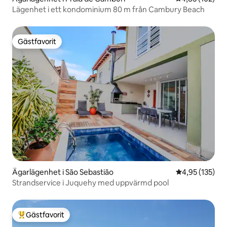
Lägenhet i ett kondominium 80 m från Cambury Beach
Gästfavorit
Gästfavorit
Ägarlägenhet i São Sebastião
4,95 av 5 i ge
4,95 (135)
Strandservice i Juquehy med uppvärmd pool
Gästfavorit
Populär gästfavorit