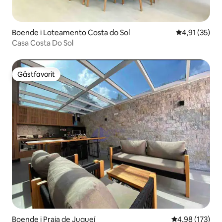
Boende i Loteamento Costa do Sol
4,91 av 5 i g
4,91 (35)
Casa Costa Do Sol
Gästfavorit
Gästfavorit
Boende i Praia de Juqueí
4,98 av 5 i ge
4,98 (173)