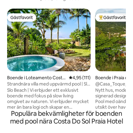
Gästfavorit
Gästfavorit
Gästfavorit
Populär gästfavor
Boende i Loteamento Costa
4,95 av 5 i genomsnittligt bet
4,95 (111)
Boende i Praia do
do Sol
que Grande
Strandnära villa med uppvärmd pool | Slo
@Casa_Toque_Toqu
Beach
uppvärmd infinity
Slo Beach | Vi erbjuder ett exklusivt
Nytt hus, modern,
boende med fokus på slow living
signerad design oc
omgivet av naturen. Vi erbjuder mycket
Pool med oändlig
mer än bara logi och skapar en
utsikt över havet 
Populära bekvämligheter för boenden
skräddarsydd vistelse för varje resenär.
180º till stränder
Miljövänligt boende vid stranden 4 sviter
Grande, Calhetas o
med pool nära Costa Do Sol Praia Hotel
– rymmer upp till 10 gäster Sängkläder i
Mellan oktober oc
hotellstil Uppvärmd pool vid havet
vid havet. Det erb