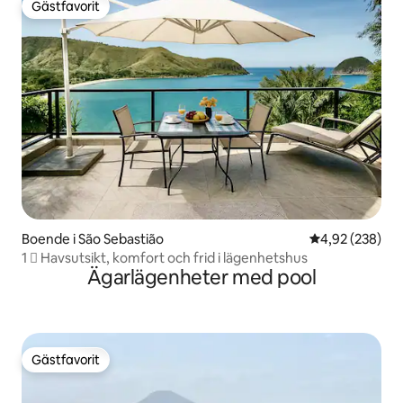
Gästfavorit
Gästfavorit
Boende i São Sebastião
4,92 av 5 i ge
4,92 (238)
1 ️⃣ Havsutsikt, komfort och frid i lägenhetshus
Ägarlägenheter med pool
Gästfavorit
Gästfavorit