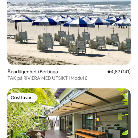
Ägarlägenhet i Bertioga
4,87 av 5 i ge
4,87 (141)
TAK på RIVIERA MED UTSIKT i Modul 6
Gästfavorit
Gästfavorit