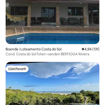
Boende i Loteamento Costa do Sol
4,94 av 5 i ge
4,94 (131)
Cond. Costa do Sol foten i sanden BERTIOGA Riviera
Gästfavorit
Gästfavorit