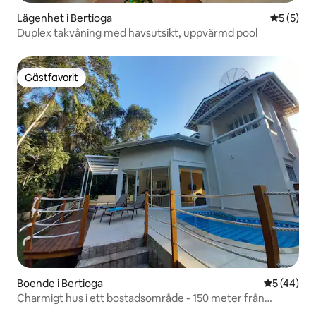
Lägenhet i Bertioga
5 av 5 i 
5 (5)
Duplex takvåning med havsutsikt, uppvärmd pool
Gästfavorit
Gästfavorit
Boende i Bertioga
5 av 5 i g
5 (44)
Charmigt hus i ett bostadsområde - 150 meter från
stranden