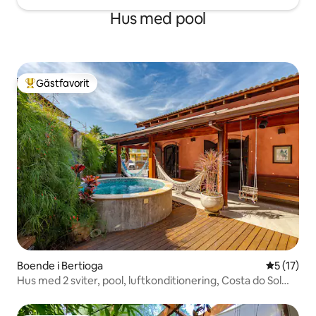
Hus med pool
Gästfavorit
Populär gästfavorit
Boende i Bertioga
5 av 5 i g
5 (17)
Hus med 2 sviter, pool, luftkonditionering, Costa do Sol
Condo