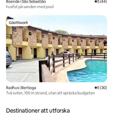
Boende i São Sebastião
5 av 5 i g
5 (44)
husfot på sanden med pool
Gästfavorit
Gästfavorit
Radhus i Bertioga
5 av 5 i g
5 (30)
Två sviter, 100 m strand, utan att spräcka budgeten
Destinationer att utforska