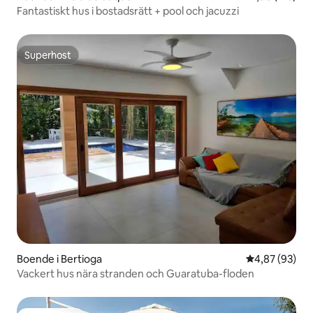
Fantastiskt hus i bostadsrätt + pool och jacuzzi
Superhost
Superhost
Boende i Bertioga
4,87 av 5 i g
4,87 (93)
Vackert hus nära stranden och Guaratuba-floden