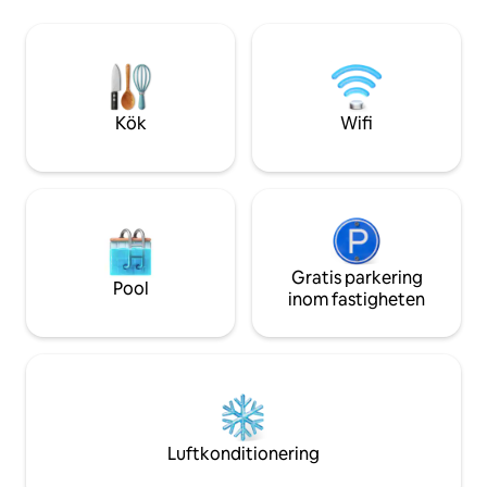
Grillplats Eldstad Strandbekvämligheter
integritet, är ned
Familjebekvämligheter
med enkel tillgång
Luftkonditionering Wi-Fi via fiberoptik
säkerhet med fjär
(lämpligt för distansarbete) Städning
lugnt ställe, med m
Concierge-service Costa do Sol Gated
komfort. Betala i s
Community – Kvarter F – Guaratuba
delbetalningar
Kök
Wifi
Beach, Bertioga, SP. Säkerhet dygnet
runt
Gratis parkering
Pool
inom fastigheten
Luftkonditionering