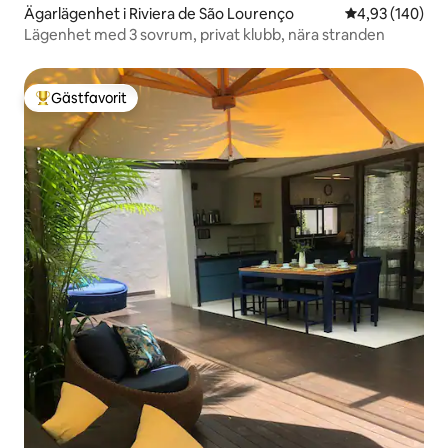
Ägarlägenhet i Riviera de São Lourenço
4,93 av 5 i ge
4,93 (140)
Lägenhet med 3 sovrum, privat klubb, nära stranden
Gästfavorit
Populär gästfavorit