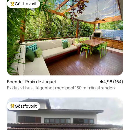
Gästfavorit
Populär gästfavorit
Boende i Praia de Juqueí
4,98 av 5 i ge
4,98 (164)
Exklusivt hus, i lägenhet med pool 150 m från stranden
Gästfavorit
Populär gästfavorit