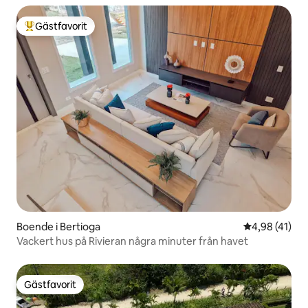
Gästfavorit
Populär gästfavorit
Boende i Bertioga
4,98 av 5 i g
4,98 (41)
Vackert hus på Rivieran några minuter från havet
Gästfavorit
Gästfavorit