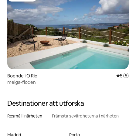
Boende i O Río
5 av 5 i 
5 (5)
meiga-floden
Destinationer att utforska
Resmål i närheten
Främsta sevärdheterna i närheten
Madrid
Porto