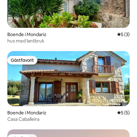
Boende i Mondariz
5 av 5 i 
5 (3)
hus med lantbruk
Gästfavorit
Gästfavorit
Boende i Mondariz
5 av 5 i 
5 (5)
Casa Caballeira