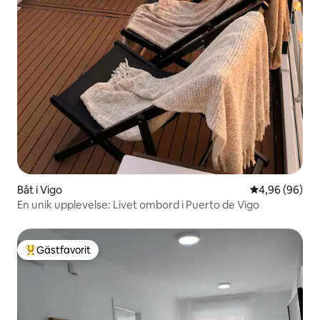
Båt i Vigo
4,96 av 5 i g
4,96 (96)
En unik upplevelse: Livet ombord i Puerto de Vigo
Gästfavorit
Populär gästfavorit