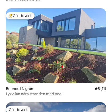
Gästfavorit
Populär gästfavorit
Boende i Nigrán
5 av 5 i 
5 (11)
Lyxvillan nära stranden med pool
Gästfavorit
Gästfavorit