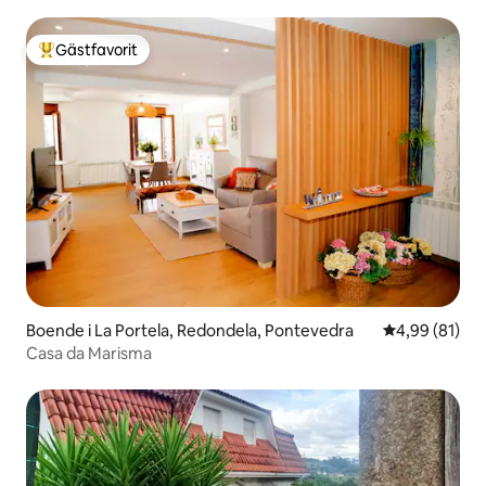
Gästfavorit
Populär gästfavorit
Boende i La Portela, Redondela, Pontevedra
4,99 av 5 i g
4,99 (81)
Casa da Marisma