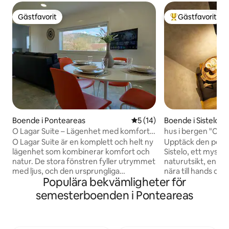
Gästfavorit
Gästfavorit
Gästfavorit
Populär gästfavor
Boende i Ponteareas
5 av 5 i genomsnittligt be
5 (14)
Boende i Sistelo
O Lagar Suite – Lägenhet med komfort
hus i bergen "Chie
och natur
O Lagar Suite är en komplett och helt ny
Upptäck den perfek
lägenhet som kombinerar komfort och
Sistelo, ett mysi
natur. De stora fönstren fyller utrymmet
naturutsikt, en pr
med ljus, och den ursprungliga
nära till hands om 
Populära bekvämligheter för
stenmuren, där O lagar en gång stod,
ett bekvämt och v
bevarar essensen av den galiciska
att vara i kontakt
semesterboenden i Ponteareas
traditionen. Det har utrymme, wifi,
andas ren bergsluf
trädgård och parkering. 5 minuters
perfekta plats! Sii
promenad från centrala Ponteareas, där
byn Sistelo i Arco