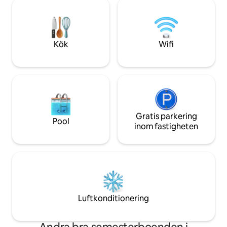
du hittar alla tjänster, 25 minuter från
sina terrasser och
Vigo och 20 minuter från Portugal.
som ett vykort. Vi
Perfekt utgångspunkt för att utforska
för att njuta av fri
Rías Baixas och norra Portugal.
Kök
Wifi
Gratis parkering
Pool
inom fastigheten
Luftkonditionering