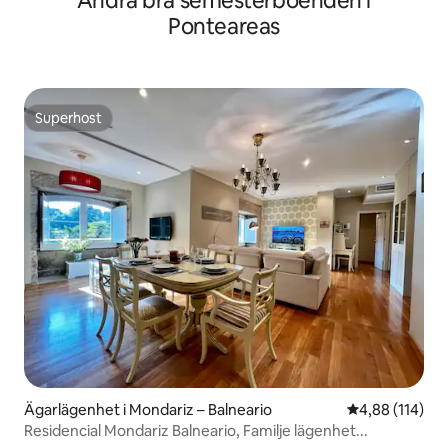
Andra bra semesterboenden i
Ponteareas
Superhost
Superhost
Ägarlägenhet i Mondariz – Balneario
4,88 av 5 i ge
4,88 (114)
Residencial Mondariz Balneario, Familje lägenhet...