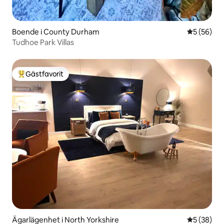
Boende i County Durham
5 av 5 i g
5 (56)
Tudhoe Park Villas
Gästfavorit
Populär gästfavorit
Ägarlägenhet i North Yorkshire
5 av 5 i g
5 (38)