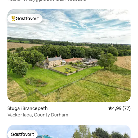
Gästfavorit
Populär gästfavorit
Stuga i Brancepeth
4,99 av 5 i g
4,99 (77)
Vacker lada, County Durham
Gästfavorit
Gästfavorit