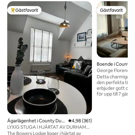
Gästfavorit
Gästfavorit
Populär gästfavorit
Gästfavorit
Boende i County
George Florence-
Detta charmiga h
den perfekta tillf
erbjuder gott om
för upp till 7 gäster. Boendet har 
rymligt vardagsr
planlösning, perfe
välutrustade köket
enkelt kan laga m
Ägarlägenhet i County Dur
4,98 av 5 i genomsnittligt bety
4,98 (361)
erbjuder ett väl
ham
LYXIG STUGA I HJÄRTAT AV DURHAM
att njuta av måltide
CITY.
The Bowers Lodge ligger i hjärtat av
enkel tillgång till 