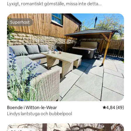
Lyxigt, romantiskt gömställe, missa inte detta...
Superhost
Superhost
Boende i Witton-le-Wear
4,84 av 5 i g
4,84 (49)
Lindys lantstuga och bubbelpool