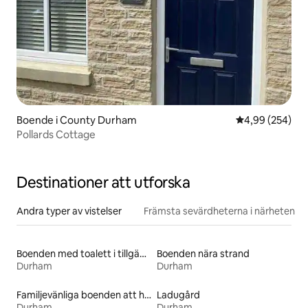
Boende i County Durham
4,99 av 5 i ge
4,99 (254)
Pollards Cottage
Destinationer att utforska
Andra typer av vistelser
Främsta sevärdheterna i närheten
Boenden med toalett i tillgänglighetsanpassad höjd
Boenden nära strand
Durham
Durham
Familjevänliga boenden att hyra
Ladugård
Durham
Durham