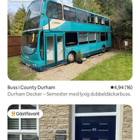
Buss i County Durham
4,94 av 5 i g
4,94 (16)
Durham Decker – Semester med lyxig dubbeldäckarbuss.
Gästfavorit
Populär gästfavorit