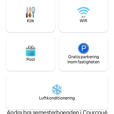
(Detta boende har inte anpassats för
sötman av tourange
personer med funktionsnedsättningar
promenader, upptä
av något slag.)
en lugn paus mitt i
historia.
Kök
Wifi
Gratis parkering
Pool
inom fastigheten
Luftkonditionering
Andra bra semesterboenden i Courcoué