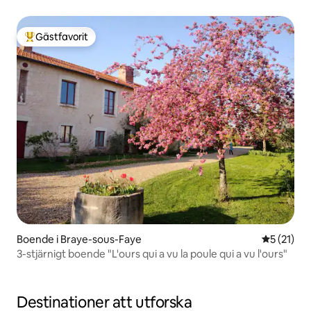
Gästfavorit
Populär gästfavorit
Boende i Braye-sous-Faye
5 av 5 i g
5 (21)
3-stjärnigt boende "L'ours qui a vu la poule qui a vu l'ours"
Destinationer att utforska