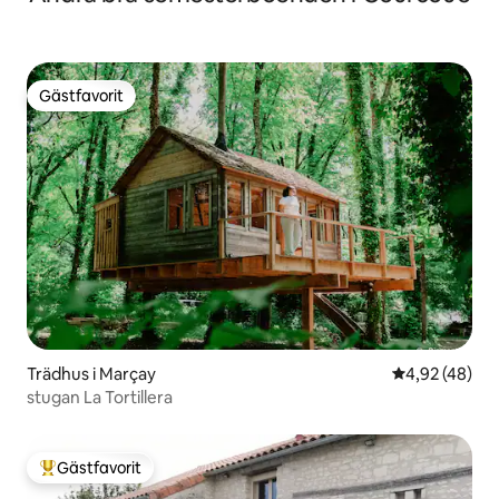
Gästfavorit
Gästfavorit
Trädhus i Marçay
4,92 av 5 i g
4,92 (48)
stugan La Tortillera
Gästfavorit
Populär gästfavorit