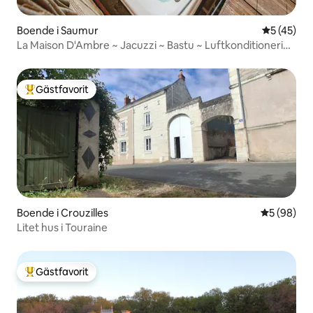
Boende i Saumur
5 av 5 i g
5 (45)
La Maison D'Ambre ~ Jacuzzi ~ Bastu ~ Luftkonditionering
~ 4 sovrum
Gästfavorit
Populär gästfavorit
Boende i Crouzilles
5 av 5 i g
5 (98)
Litet hus i Touraine
Gästfavorit
Populär gästfavorit