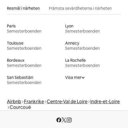
Resmål i närheten
Främsta sevärdheterna i närheten
Paris
Lyon
Semesterboenden
Semesterboenden
Toulouse
Annecy
Semesterboenden
Semesterboenden
Bordeaux
La Rochelle
Semesterboenden
Semesterboenden
San Sebastián
Visa mer
Semesterboenden
Airbnb
Frankrike
Centre-Val de Loire
Indre-et-Loire
Courcoué