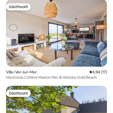
Gästfavorit
Gästfavorit
Villa i Ver-sur-Mer
4,94 av 5 i g
4,94 (17)
Harmonie Côtière Maison Mer & Histoire Gold Beach
Gästfavorit
Gästfavorit