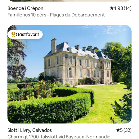
Boende i Crépon
4,93 av 5 i g
4,93 (14)
Familiehus 10 pers - Plages du Débarquement
Gästfavorit
Populär gästfavorit
Slott i Livry, Calvados
5 av 5 i g
5 (32)
Charmigt 1700-talsslott vid Bayeaux, Normandie