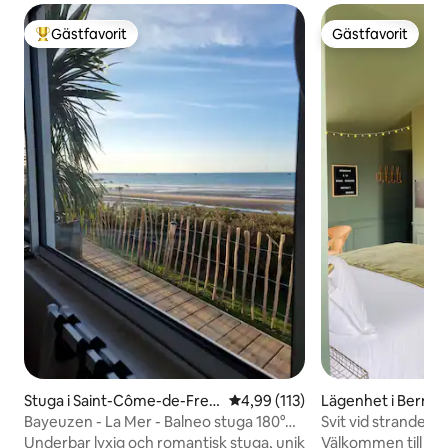
Gästfavorit
Gästfavorit
Populär gästfavorit
Gästfavorit
Stuga i Saint-Côme-de-Fres
4,99 av 5 i genomsnittligt bet
4,99 (113)
Lägenhet i Berniè
né
er
Bayeuzen - La Mer - Balneo stuga 180°
Svit vid stranden 
havsutsikt
Underbar lyxig och romantisk stuga, unik
Välkommen till de