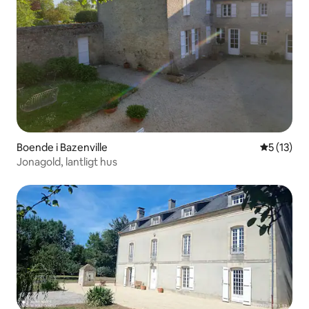
Boende i Bazenville
5 av 5 i g
5 (13)
Jonagold, lantligt hus