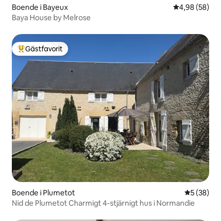
Boende i Bayeux
4,98 av 5 i g
4,98 (58)
Baya House by Melrose
Gästfavorit
Populär gästfavorit
Boende i Plumetot
5 av 5 i g
5 (38)
Nid de Plumetot Charmigt 4-stjärnigt hus i Normandie