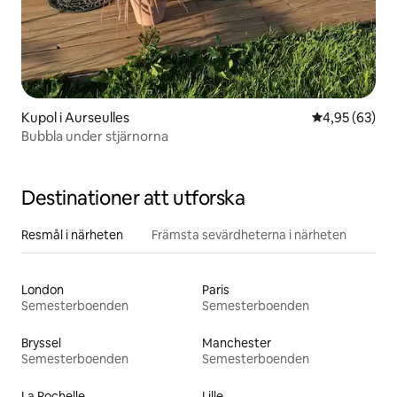
Kupol i Aurseulles
4,95 av 5 i g
4,95 (63)
Bubbla under stjärnorna
Destinationer att utforska
Resmål i närheten
Främsta sevärdheterna i närheten
London
Paris
Semesterboenden
Semesterboenden
Bryssel
Manchester
Semesterboenden
Semesterboenden
La Rochelle
Lille