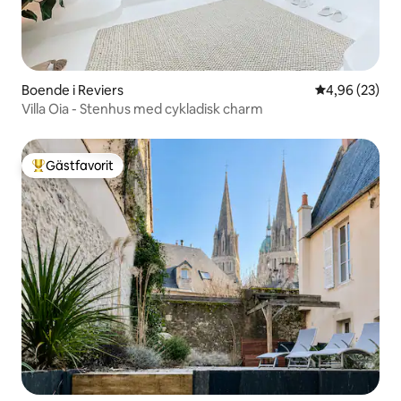
Boende i Reviers
4,96 av 5 i g
4,96 (23)
Villa Oia - Stenhus med cykladisk charm
Gästfavorit
Populär gästfavorit