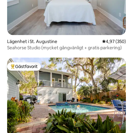
Lägenhet i St. Augustine
4,97 av 5 i ge
4,97 (350)
Seahorse Studio (mycket gångvänligt + gratis parkering)
Gästfavorit
Populär gästfavorit