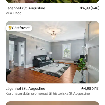
Lägenhet i St. Augustine
4,99 av 5 i ge
4,99 (646)
Villa Tizoc
Gästfavorit
Populär gästfavorit
Lägenhet i St. Augustine
4,98 av 5 i ge
4,98 (415)
Kort naturskön promenad till historiska St Augustine