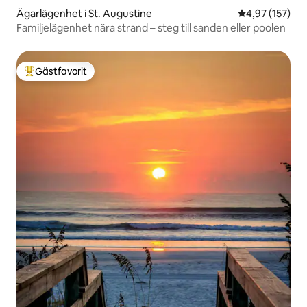
Ägarlägenhet i St. Augustine
4,97 av 5 i ge
4,97 (157)
Familjelägenhet nära strand – steg till sanden eller poolen
Gästfavorit
Populär gästfavorit