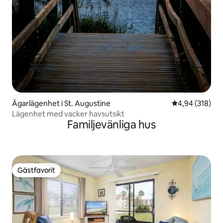
Ägarlägenhet i St. Augustine
4,94 av 5 i ge
4,94 (318)
Lägenhet med vacker havsutsikt
Familjevänliga hus
Gästfavorit
Gästfavorit