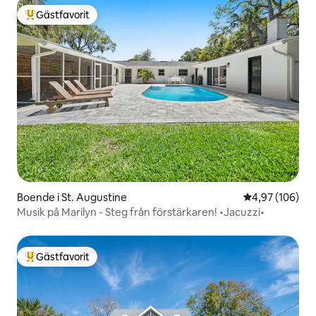
Gästfavorit
Populär gästfavorit
Boende i St. Augustine
4,97 av 5 i ge
4,97 (106)
Musik på Marilyn - Steg från förstärkaren! •Jacuzzi•
Gästfavorit
Populär gästfavorit