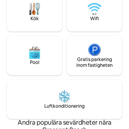
andra Airbnb. Tillgång till lägenheten
Smart-TV, husdjur
sker via knappsatskod. Var tillgängliga
50 dollar kontant r
om du behöver något, men många
15 dollar husdjurs
Kök
Wifi
gånger kommunicerar vi bara med våra
med en hund **St
gäster via Airbnb! Denna Crescent
Beach retreat ligger lite tillbaka från
vägen bara 3 kvarter från havet och 8
miles från centrum. Uber är det bästa
sättet att ta sig runt utan fordon.
Crescent Beach hus ligger på A1A,
tillbaka lite från vägen. A1A är en måttligt
Gratis parkering
Pool
trafikerad tvåfilig motorväg. Du kommer
inom fastigheten
dock åt boendet från trädgården, som
också är där du parkerar, via en kort
gräsväg. Uber är det bästa sättet att ta
sig runt om du inte har ett eget fordon.
Detta boende inkluderar två airbnbs.
Varje boende har en dedikerad
parkeringsplats på baksidan av
Luftkonditionering
fastigheten via en kort gräsväg.
Parkeringsplatserna ligger precis
bredvid varandra.
Andra populära sevärdheter nära