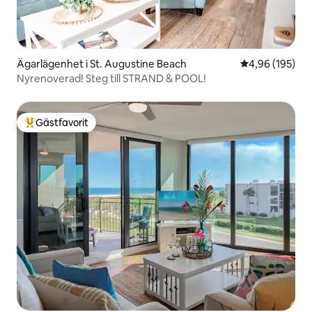
Ägarlägenhet i St. Augustine Beach
4,96 av 5 i ge
4,96 (195)
Nyrenoverad! Steg till STRAND & POOL!
Gästfavorit
Populär gästfavorit