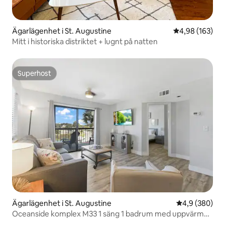
Ägarlägenhet i St. Augustine
4,98 av 5 i ge
4,98 (163)
Mitt i historiska distriktet + lugnt på natten
Superhost
Superhost
Ägarlägenhet i St. Augustine
4,9 av 5 i ge
4,9 (380)
Oceanside komplex M33 1 säng 1 badrum med uppvärmd
pool