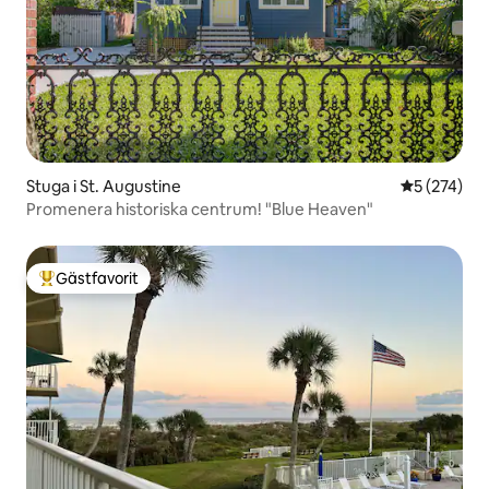
Stuga i St. Augustine
5 av 5 i ge
5 (274)
Promenera historiska centrum! "Blue Heaven"
Gästfavorit
Populär gästfavorit