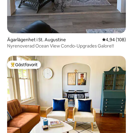
Ägarlägenhet i St. Augustine
4,94 av 5 i ge
4,94 (108)
Nyrenoverad Ocean View Condo-Upgrades Galore!!
Gästfavorit
Populär gästfavorit