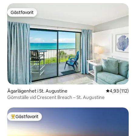
Gästfavorit
Gästfavorit
Ägarlägenhet i St. Augustine
4,93 av 5 i ge
4,93 (112)
Gömställe vid Crescent Breach – St. Augustine
Gästfavorit
Populär gästfavorit