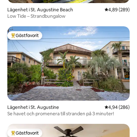
Lägenhet i St. Augustine Beach
4,89 av 5 i ge
4,89 (289)
Low Tide – Strandbungalow
Gästfavorit
Populär gästfavorit
Lägenhet i St. Augustine
4,94 av 5 i ge
4,94 (286)
Se havet och promenera till stranden på 3 minuter!
Gästfavorit
Populär gästfavorit