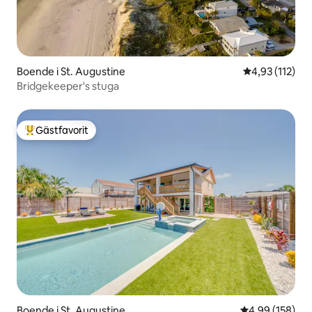
Boende i St. Augustine
4,93 av 5 i ge
4,93 (112)
Bridgekeeper's stuga
Gästfavorit
Populär gästfavorit
Boende i St. Augustine
4,99 av 5 i ge
4,99 (158)