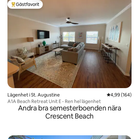
Gästfavorit
Populär gästfavorit
Lägenhet i St. Augustine
4,99 av 5 i ge
4,99 (164)
A1A Beach Retreat Unit E - Ren hel lägenhet
Andra bra semesterboenden nära
Crescent Beach