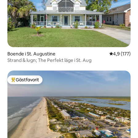
Boende i St. Augustine
4,9 av 5 i ge
4,9 (177)
Strand & lugn; The Perfekt läge i St. Aug
Gästfavorit
Populär gästfavorit