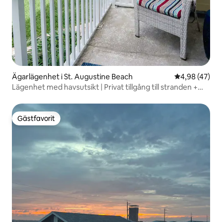
Ägarlägenhet i St. Augustine Beach
4,98 av 5 i g
4,98 (47)
Lägenhet med havsutsikt | Privat tillgång till stranden +
pool
Gästfavorit
Gästfavorit