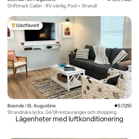
Driftmark Cabin - RV-vänlig, Pool + Strand!
Gästfavorit
Populär gästfavorit
Boende i St. Augustine
5 av 5 i ge
5 (129)
Strandnära lycka. Gå till restauranger och shopping.
Lägenheter med luftkonditionering