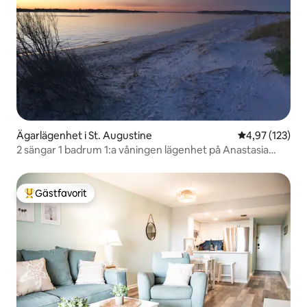
Ägarlägenhet i St. Augustine
4,97 av 5 i ge
4,97 (123)
2 sängar 1 badrum 1:a våningen lägenhet på Anastasia
Island
Gästfavorit
Populär gästfavorit