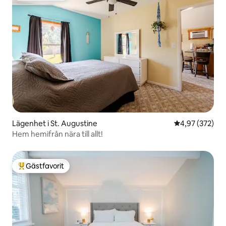
Lägenhet i St. Augustine
4,97 av 5 i ge
4,97 (372)
Hem hemifrån nära till allt!
Gästfavorit
Populär gästfavorit