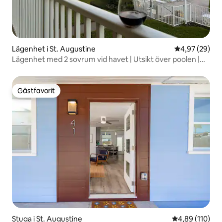
Lägenhet i St. Augustine
4,97 av 5 i g
4,97 (29)
Lägenhet med 2 sovrum vid havet | Utsikt över poolen |
Sovplatser för 7 personer
Gästfavorit
Gästfavorit
Stuga i St. Augustine
4,89 av 5 i ge
4,89 (110)