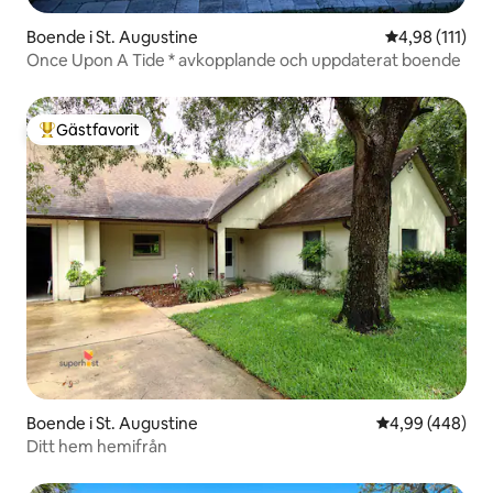
Boende i St. Augustine
4,98 av 5 i g
4,98 (111)
Once Upon A Tide * avkopplande och uppdaterat boende
Gästfavorit
Populär gästfavorit
Boende i St. Augustine
4,99 av 5 i ge
4,99 (448)
Ditt hem hemifrån