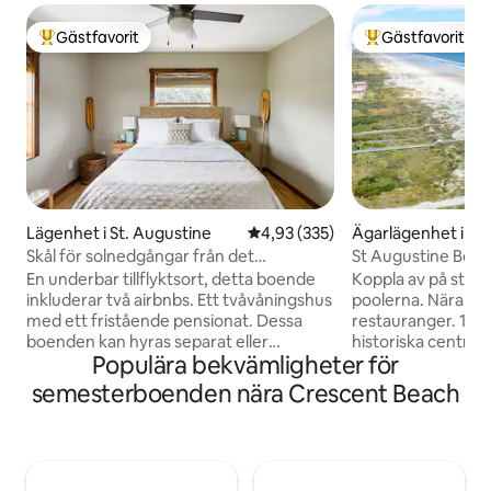
Gästfavorit
Gästfavorit
Populär gästfavorit
Populär gästfavor
Lägenhet i St. Augustine
4,93 av 5 i genomsnittligt bety
4,93 (335)
Ägarlägenhet i St.
e
Skål för solnedgångar från det
St Augustine Bea
omgivande däcket i en kustnära oas
En underbar tillflyktsort, detta boende
Koppla av på stran
inkluderar två airbnbs. Ett tvåvåningshus
poolerna. Nära sh
med ett fristående pensionat. Dessa
restauranger. 15 mi
boenden kan hyras separat eller
historiska centrum.
Populära bekvämligheter för
tillsammans, om tillgängligt. Detta
par, vänner, ensamrese
boende är utrymme är ca. 1 000
minuters promenad
semesterboenden nära Crescent Beach
kvadratfot. Du får tillgång till den andra
stranden med stra
våningen och verandan. Du kommer att
en strandmatta. Fullt utrustat kök, gratis
ha en dedikerad parkeringsplats. Det
WiFi, 2 pooler (en
finns ett litet bakgårdsområde med en
fitnessrum, full st
utomhusdusch som delas med det
tvättmaskin/torkt