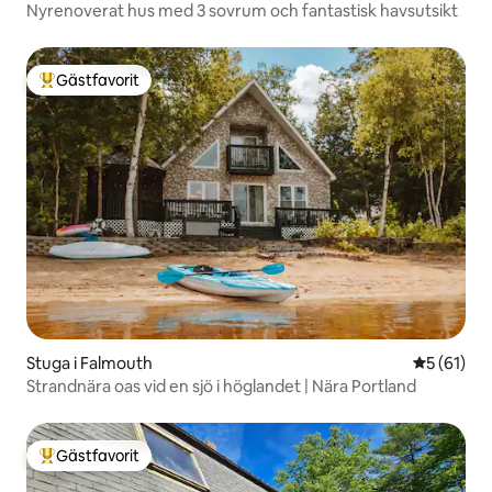
Nyrenoverat hus med 3 sovrum och fantastisk havsutsikt
Gästfavorit
Populär gästfavorit
Stuga i Falmouth
5 av 5 i g
5 (61)
Strandnära oas vid en sjö i höglandet | Nära Portland
Gästfavorit
Populär gästfavorit