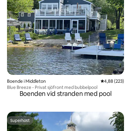
Boende i Middleton
4,88 av 5 i ge
4,88 (223)
Blue Breeze - Privat sjöfront med bubbelpool
Boenden vid stranden med pool
Superhost
Superhost