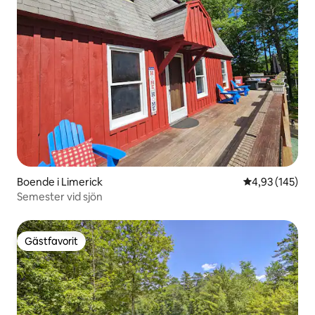
Boende i Limerick
4,93 av 5 i ge
4,93 (145)
Semester vid sjön
Gästfavorit
Gästfavorit