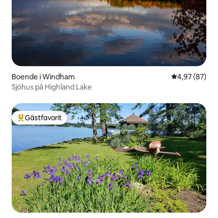
Boende i Windham
4,97 av 5 i g
4,97 (87)
Sjöhus på Highland Lake
Gästfavorit
Populär gästfavorit