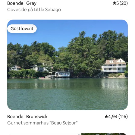
Boende i Gray
5 av 5 i g
5 (20)
Coveside på Little Sebago
Gästfavorit
Gästfavorit
Boende i Brunswick
4,94 av 5 i ge
4,94 (116)
Gurnet sommarhus "Beau Sejour"