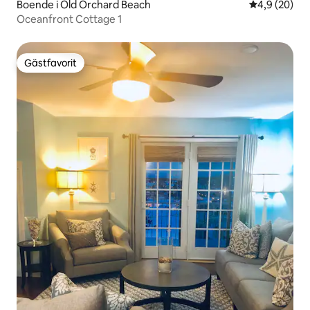
Boende i Old Orchard Beach
4,9 av 5 i g
4,9 (20)
Oceanfront Cottage 1
Gästfavorit
Gästfavorit