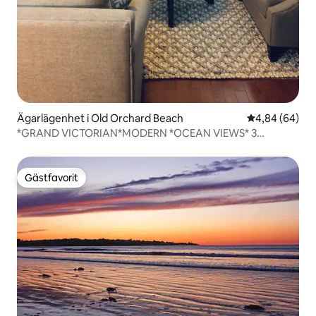
Ägarlägenhet i Old Orchard Beach
4,84 av 5 i g
4,84 (64)
*GRAND VICTORIAN*MODERN *OCEAN VIEWS* 3
SOVRUM
Gästfavorit
Gästfavorit