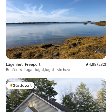
Lägenhet i Freeport
4,98 av 5 i ge
4,98 (282)
Behållers stuga - lugnt,lugnt - vid havet
Gästfavorit
Populär gästfavorit