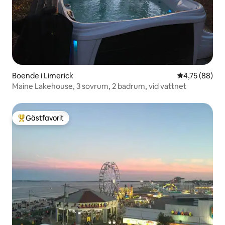
Boende i Limerick
4,75 av 5 i g
4,75 (88)
Maine Lakehouse, 3 sovrum, 2 badrum, vid vattnet
Gästfavorit
Populär gästfavorit