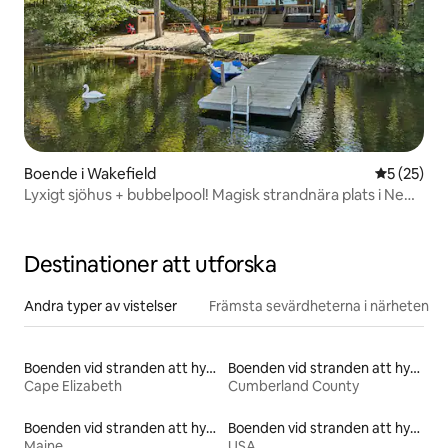
Boende i Wakefield
5 av 5 i g
5 (25)
Lyxigt sjöhus + bubbelpool! Magisk strandnära plats i New
Hampshire
Destinationer att utforska
Andra typer av vistelser
Främsta sevärdheterna i närheten
Boenden vid stranden att hyra
Boenden vid stranden att hyra
Cape Elizabeth
Cumberland County
Boenden vid stranden att hyra
Boenden vid stranden att hyra
Maine
USA