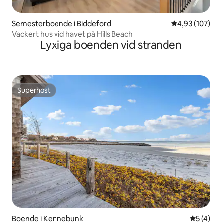
Semesterboende i Biddeford
4,93 av 5 i ge
4,93 (107)
Vackert hus vid havet på Hills Beach
Lyxiga boenden vid stranden
Superhost
Superhost
Boende i Kennebunk
5 av 5 i 
5 (4)