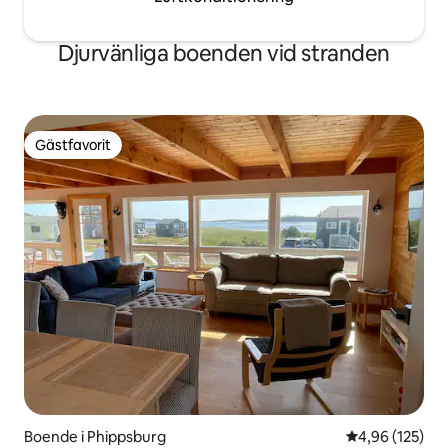
Djurvänliga boenden vid stranden
Gästfavorit
Gästfavorit
Boende i Phippsburg
4,96 av 5 i ge
4,96 (125)