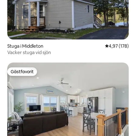
Stuga i Middleton
4,97 av 5 i ge
4,97 (178)
Vacker stuga vid sjön
Gästfavorit
Gästfavorit