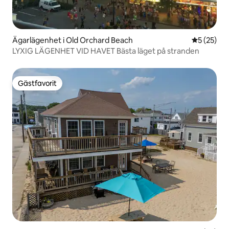
Ägarlägenhet i Old Orchard Beach
5 av 5 i g
5 (25)
LYXIG LÄGENHET VID HAVET Bästa läget på stranden
Gästfavorit
Gästfavorit