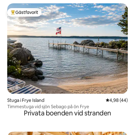
Gästfavorit
Populär gästfavorit
Stuga i Frye Island
4,98 av 5 i g
4,98 (44)
Timmestuga vid sjön Sebago på ön Frye
Privata boenden vid stranden