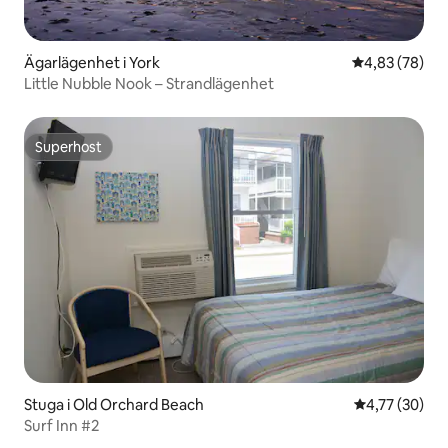
Ägarlägenhet i York
4,83 av 5 i g
4,83 (78)
Little Nubble Nook – Strandlägenhet
Superhost
Superhost
Stuga i Old Orchard Beach
4,77 av 5 i g
4,77 (30)
Surf Inn #2