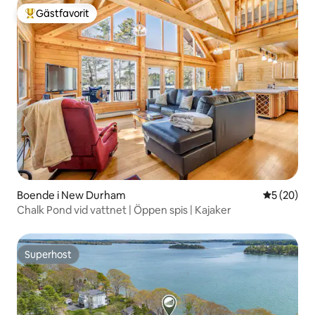
Gästfavorit
Populär gästfavorit
Boende i New Durham
5 av 5 i g
5 (20)
Chalk Pond vid vattnet | Öppen spis | Kajaker
Superhost
Superhost