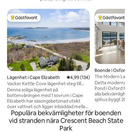
Gästfavorit
Gästfavorit
Populär gästfavorit
Populär gästfavor
Boende i Oxford
The Modern Lake
Lägenhet i Cape Elizabeth
4,99 av 5 i genomsnittligt bety
4,99 (134)
Detta moderna sjö
Vacker Kettle Cove lägenhet steg till
Pond i Oxford Mai
stränder
Denna soliga lägenhet på
alla bekvämlighet
bottenvåningen med 1 sovrum i Cape
sjöhus byggt 2020
Elizabeth har säsongsbetonad utsikt
som du är bara nå
över vattnet och ligger inbäddad mellan
vattnet. Det här är 
Populära bekvämligheter för boenden
Kettle Cove, Crescent Beach och Two
semestra oavsett 
Lights State Parks. Fält, skogar, stränder
vid stranden nära Crescent Beach State
privata sandstran
och dammar ligger en promenad bort,
Park
luftkonditionerin
medan centrala Portland ligger en enkel