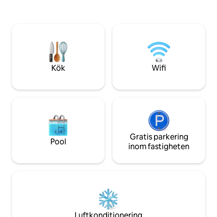
Smart TV-kabel och
15 minuters bilresa bort. Lägenheten är
bubbelpoolen! Ta 
en utmärkt bas för att utforska södra
du tittar på match
Maine och ett lika utmärkt ställe för att
på däcket men se t
helt enkelt njuta av det stärkande
inbyggda ljudsyste
vattnet och luften vid Maines kust. Få en
musik i hela huset
gratis bastusession i Kettle Cove Sauna, i
mån av tillgång.
Kök
Wifi
Gratis parkering
Pool
inom fastigheten
Luftkonditionering