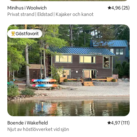
Minihus i Woolwich
4,96 av 5 i g
4,96 (25)
Privat strand | Eldstad | Kajaker och kanot
Gästfavorit
Populär gästfavorit
Boende i Wakefield
4,97 av 5 i g
4,97 (111)
Njut av höstlövverket vid sjön