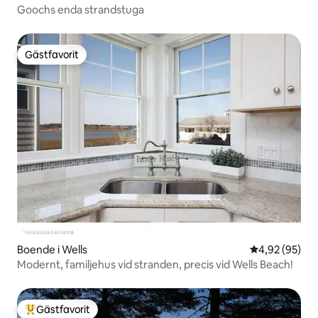
Goochs enda strandstuga
Gästfavorit
Gästfavorit
Boende i Wells
4,92 av 5 i g
4,92 (95)
Modernt, familjehus vid stranden, precis vid Wells Beach!
Gästfavorit
Populär gästfavorit