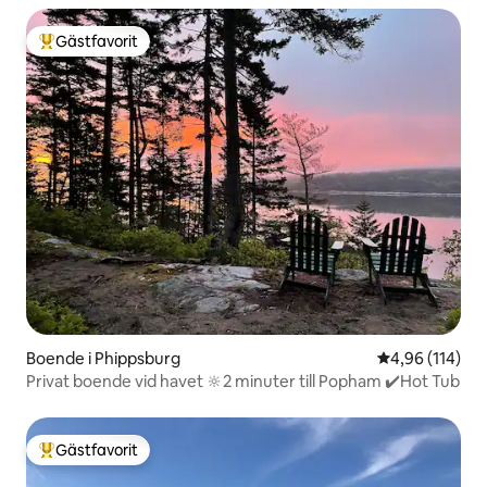
Gästfavorit
Populär gästfavorit
Boende i Phippsburg
4,96 av 5 i ge
4,96 (114)
Privat boende vid havet 🔆2 minuter till Popham ✔️Hot Tub
Gästfavorit
Populär gästfavorit