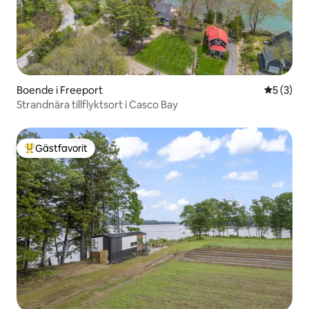
Boende i Freeport
5 av 5 i 
5 (3)
Strandnära tillflyktsort i Casco Bay
Gästfavorit
Populär gästfavorit