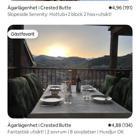
Ägarlägenhet i Crested Butte
4,96 av 5 i ge
4,96 (191)
Slopeside Serenity: Hottub+2 block 2 hiss+utsikt!
Gästfavorit
Gästfavorit
Ägarlägenhet i Crested Butte
4,88 av 5 i ge
4,88 (134)
Fantastisk utsikt! | 2 sovrum | 8 sovplatser | Husdjur OK