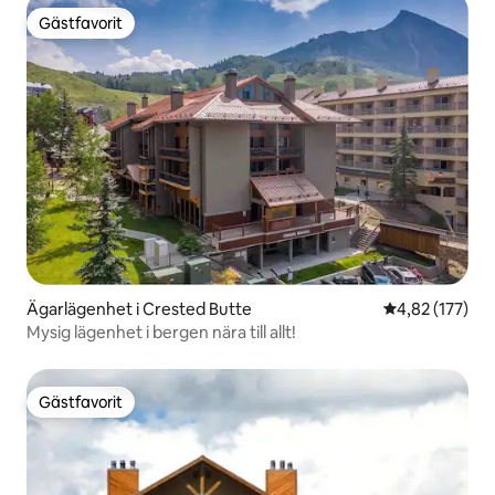
Gästfavorit
Gästfavorit
Ägarlägenhet i Crested Butte
4,82 av 5 i ge
4,82 (177)
Mysig lägenhet i bergen nära till allt!
Gästfavorit
Gästfavorit