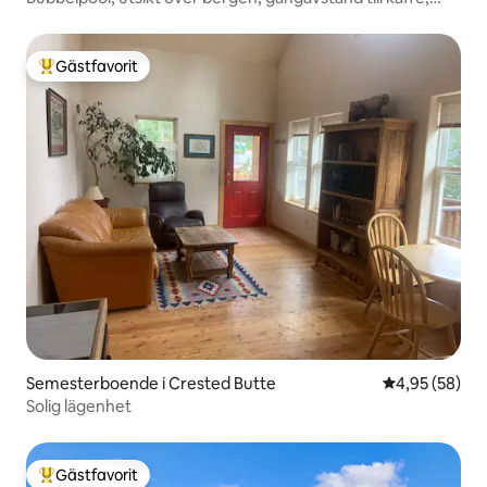
lyxigt tillflyktsställe
Gästfavorit
Populär gästfavorit
Semesterboende i Crested Butte
4,95 av 5 i g
4,95 (58)
Solig lägenhet
Gästfavorit
Populär gästfavorit