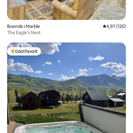
Boende i Marble
4,97 av 5 i ge
4,97 (120)
The Eagle's Nest
Gästfavorit
Populär gästfavorit