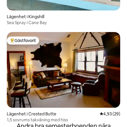
Lägenhet i Kingshill
Sea Spray i Cane Bay
Gästfavorit
Populär gästfavorit
Lägenhet i Crested Butte
4,93 av 5 i g
4,93 (29)
1,5 sovrums takvåning med hiss
Andra bra semesterboenden nära