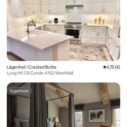
Lägenhet i Crested Butte
4,75 av 5 i
4,75 (4)
Lyxig Mt CB Condo A102 WestWall
Superhost
Superhost