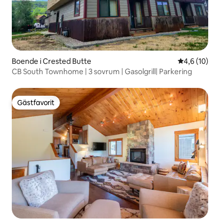
Boende i Crested Butte
4,6 av 5 i g
4,6 (10)
CB South Townhome | 3 sovrum | Gasolgrill| Parkering
Gästfavorit
Gästfavorit