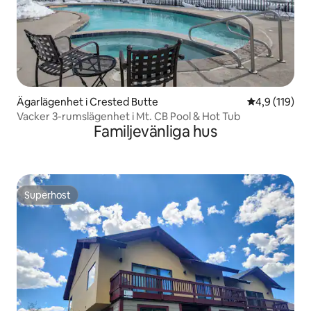
Ägarlägenhet i Crested Butte
4,9 av 5 i ge
4,9 (119)
Vacker 3-rumslägenhet i Mt. CB Pool & Hot Tub
Familjevänliga hus
Superhost
Superhost