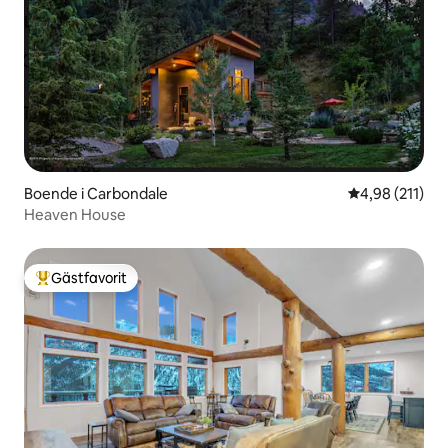
Boende i Carbondale
4,98 av 5 i ge
4,98 (211)
Heaven House
Gästfavorit
Populär gästfavorit