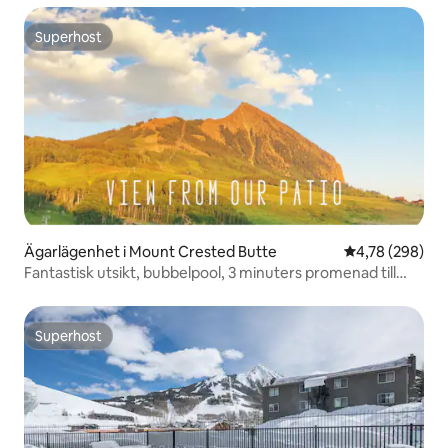
Superhost
Superhost
Ägarlägenhet i Mount Crested Butte
4,78 av 5 i ge
4,78 (298)
Fantastisk utsikt, bubbelpool, 3 minuters promenad till
berget!
Superhost
Superhost