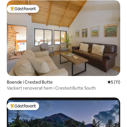
Gästfavorit
Populär gästfavorit
Boende i Crested Butte
5 av 5 i 
5 (11)
Vackert renoverat hem i Crested Butte South
Gästfavorit
Populär gästfavorit