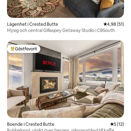
Lägenhet i Crested Butte
4,98 av 5 i g
4,98 (51)
Mysig och central Gillaspey Getaway Studio i CBSouth
Gästfavorit
Populär gästfavorit
Boende i Crested Butte
5 av 5 i g
5 (12)
Bubbelpool, utsikt över bergen, gångavstånd till kaffe,