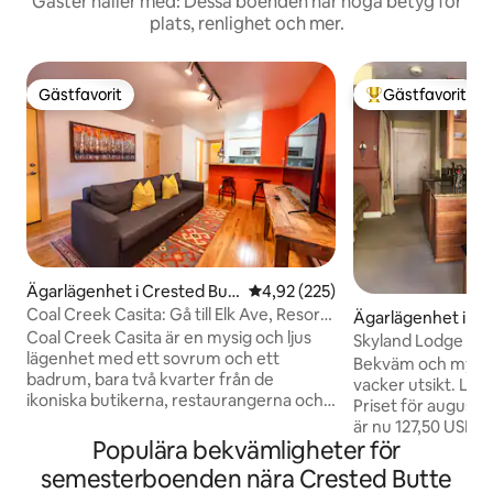
Gäster håller med: Dessa boenden har höga betyg för
plats, renlighet och mer.
Gästfavorit
Gästfavorit
Gästfavorit
Populär gästfavor
Ägarlägenhet i Crested But
4,92 av 5 i genomsnittligt bety
4,92 (225)
te
Coal Creek Casita: Gå till Elk Ave, Resort
Ägarlägenhet i Cr
Shuttle
Coal Creek Casita är en mysig och ljus
e
Skyland Lodge – My
lägenhet med ett sovrum och ett
Bekväm och mysig
badrum, bara två kvarter från de
vacker utsikt. Läs hela beskrivningen----
ikoniska butikerna, restaurangerna och
Priset för august
gallerierna på Elk Avenue – tillräckligt
är nu 127,50 USD pe
nära för att gå överallt, tillräckligt tyst för
Populära bekvämligheter för
vanligt) på grund 
att faktiskt sova. Den perfekta
Det kommer att f
semesterboenden nära Crested Butte
hemmabasen för alla fyra årstider – åk
aktivitet under da