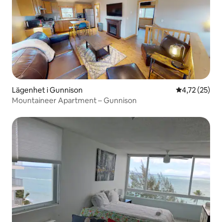
Lägenhet i Gunnison
4,72 av 5 i g
4,72 (25)
Mountaineer Apartment – Gunnison