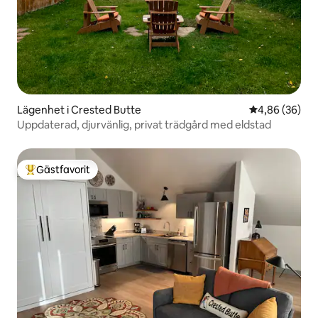
Lägenhet i Crested Butte
4,86 av 5 i g
4,86 (36)
Uppdaterad, djurvänlig, privat trädgård med eldstad
Gästfavorit
Populär gästfavorit