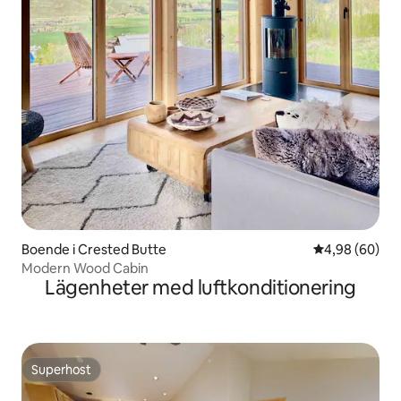
Boende i Crested Butte
4,98 av 5 i g
4,98 (60)
Modern Wood Cabin
Lägenheter med luftkonditionering
Superhost
Superhost