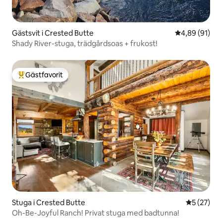
Gästsvit i Crested Butte
4,89 av 5 i g
4,89 (91)
Shady River-stuga, trädgårdsoas + frukost!
Gästfavorit
Populär gästfavorit
Stuga i Crested Butte
5 av 5 i g
5 (27)
Oh-Be-Joyful Ranch! Privat stuga med badtunna!