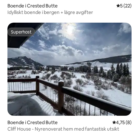
Boende i Crested Butte
5 av 5 i g
5 (22)
Idylliskt boende i bergen + lägre avgifter
Superhost
Superhost
Boende i Crested Butte
4,75 av 5 i 
4,75 (8)
Cliff House - Nyrenoverat hem med fantastisk utsikt