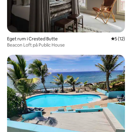
Eget rum i Crested Butte
5 av 5 i g
5 (12)
Beacon Loft på Public House