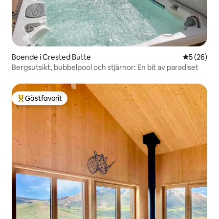
Boende i Crested Butte
5 av 5 i g
5 (26)
Bergsutsikt, bubbelpool och stjärnor: En bit av paradiset
Gästfavorit
Populär gästfavorit