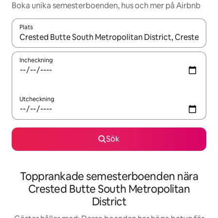
Boka unika semesterboenden, hus och mer på Airbnb
Plats
När resultaten är tillgängliga kan du navigera med upp- och ned
Incheckning
Utcheckning
Sök
Topprankade semesterboenden nära
Crested Butte South Metropolitan
District