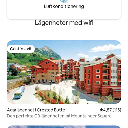
Luftkonditionering
Lägenheter med wifi
Gästfavorit
Gästfavorit
Ägarlägenhet i Crested Butte
4,87 av 5 i ge
4,87 (115)
Den perfekta CB-lägenheten på Mountaineer Square