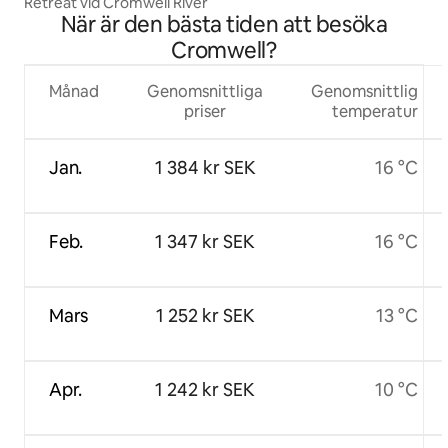
Retreat vid Cromwell River
När är den bästa tiden att besöka
Cromwell?
Månad
Genomsnittliga
Genomsnittlig
priser
temperatur
Jan.
1 384 kr SEK
16 °C
Feb.
1 347 kr SEK
16 °C
Mars
1 252 kr SEK
13 °C
Apr.
1 242 kr SEK
10 °C