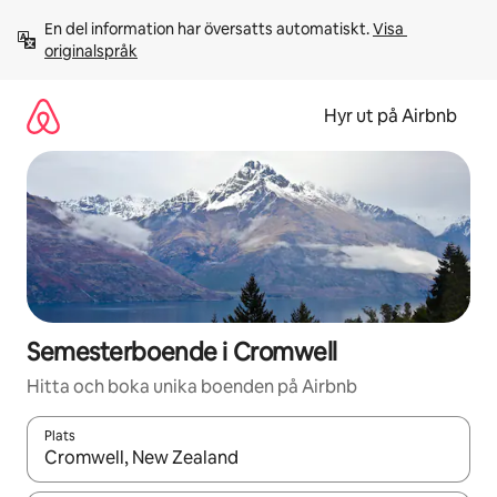
Hoppa
En del information har översatts automatiskt. 
Visa 
till
originalspråk
innehåll
Hyr ut på Airbnb
Semesterboende i Cromwell
Hitta och boka unika boenden på Airbnb
Plats
När resultaten är tillgängliga kan du navigera med upp- och ned