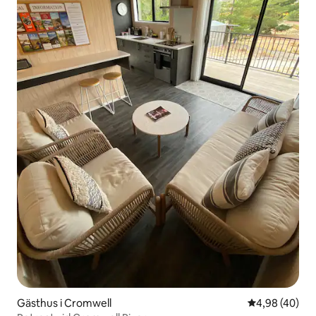
Gästhus i Cromwell
4,98 av 5 i g
4,98 (40)