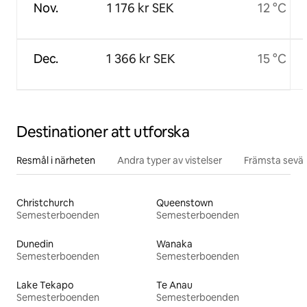
Nov.
1 176 kr SEK
12 °C
Dec.
1 366 kr SEK
15 °C
Destinationer att utforska
Resmål i närheten
Andra typer av vistelser
Främsta sevär
Christchurch
Queenstown
Semesterboenden
Semesterboenden
Dunedin
Wanaka
Semesterboenden
Semesterboenden
Lake Tekapo
Te Anau
Semesterboenden
Semesterboenden