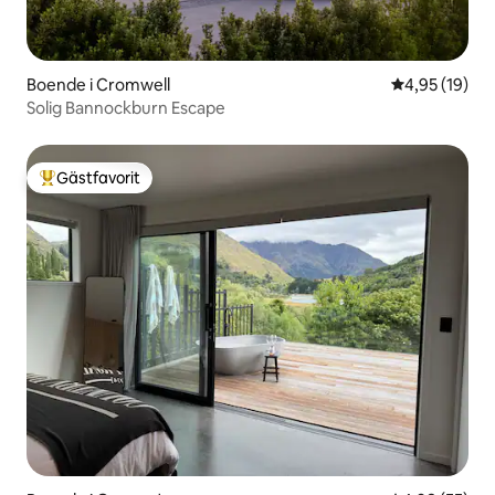
Boende i Cromwell
4,95 av 5 i g
4,95 (19)
Solig Bannockburn Escape
Gästfavorit
Populär gästfavorit