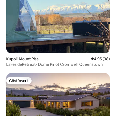
Kupol i Mount Pisa
4,95 av 5 i g
4,95 (98)
LakesideRetreat- Dome Pinot Cromwell, Queenstown
Gästfavorit
Gästfavorit