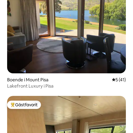
Boende i Mount Pisa
5 av 5 i g
5 (41)
Lakefront Luxury i Pisa
Gästfavorit
Populär gästfavorit