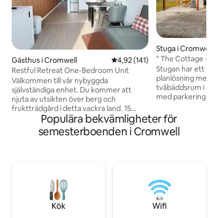
Stuga i Cromwell
" The Cottage - C
Gästhus i Cromwell
4,92 av 5 i genomsnittligt bet
4,92 (141)
"
Stugan har ett va
Restful Retreat One-Bedroom Unit
planlösning med e
Välkommen till vår nybyggda
tvåbäddsrum i en p
självständiga enhet. Du kommer att
med parkering uta
njuta av utsikten över berg och
nära sjön Dunstan
fruktträdgård i detta vackra land. 15
Promenera till Old
Populära bekvämligheter för
minuters promenad eller 2 minuters
morgonkaffe med u
bilresa till stadens centrum,
semesterboenden i Cromwell
Dunstan eller kvä
stormarknader och restauranger. Det
koppla av på The 
ligger nära promenadspår bara 10
de kompletta köksf
minuters promenad till Lake Dunstan. 45
antingen inne elle
minuters bilresa till Queenstown och
verandan. Nära till 4 skidfält, Wanaka och
Cardrona och 30 minuters bilresa till
Queenstown, bra 
Wanaka. Lätt att komma åt alla skidfält
Zeelands största 
nära Cromwell. Detta är ett bra läge för
att utforska Cromwells många vingårdar
Kök
Wifi
och Central Otago-området.