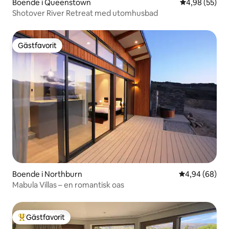
Boende i Queenstown
4,98 av 5 i g
4,98 (55)
Shotover River Retreat med utomhusbad
Gästfavorit
Gästfavorit
Boende i Northburn
4,94 av 5 i g
4,94 (68)
Mabula Villas – en romantisk oas
Gästfavorit
Populär gästfavorit