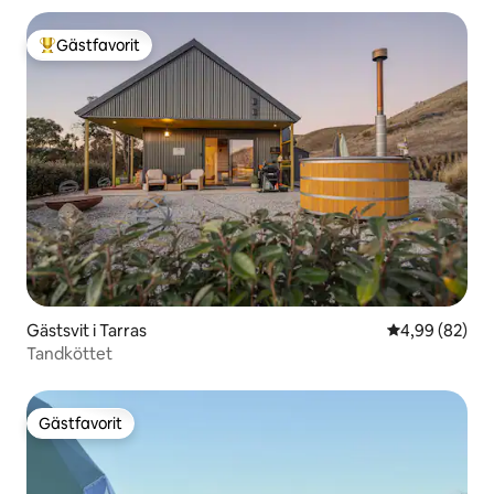
Gästfavorit
Populär gästfavorit
Gästsvit i Tarras
4,99 av 5 i g
4,99 (82)
Tandköttet
Gästfavorit
Gästfavorit