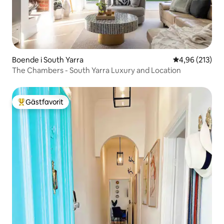
Boende i South Yarra
4,96 av 5 i ge
4,96 (213)
The Chambers - South Yarra Luxury and Location
Gästfavorit
Populär gästfavorit