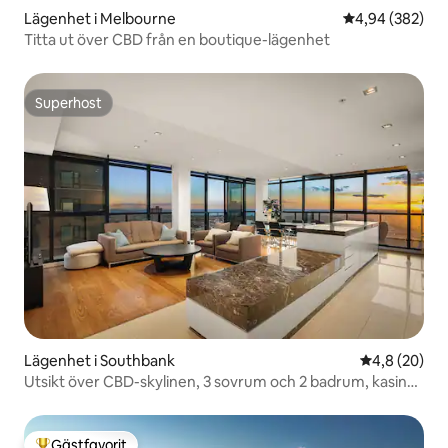
Lägenhet i Melbourne
4,94 av 5 i ge
4,94 (382)
Titta ut över CBD från en boutique-lägenhet
Superhost
Superhost
Lägenhet i Southbank
4,8 av 5 i g
4,8 (20)
Utsikt över CBD-skylinen, 3 sovrum och 2 badrum, kasino
och gratis parkering
Gästfavorit