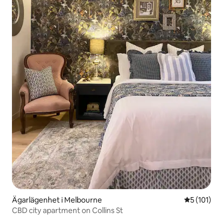
Ägarlägenhet i Melbourne
5 av 5 i ge
5 (101)
CBD city apartment on Collins St