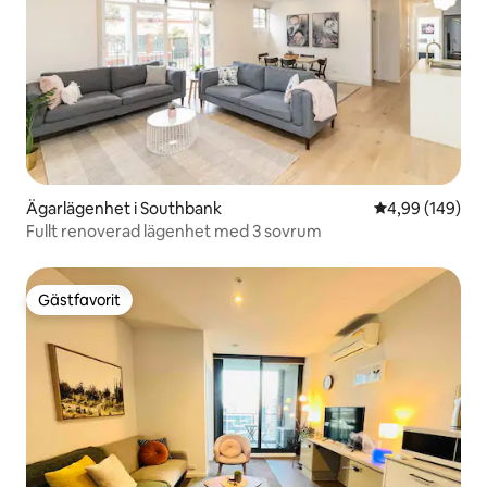
Ägarlägenhet i Southbank
4,99 av 5 i ge
4,99 (149)
Fullt renoverad lägenhet med 3 sovrum
Gästfavorit
Gästfavorit