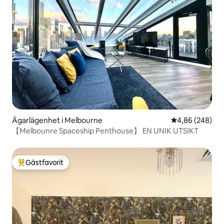
Ägarlägenhet i Melbourne
4,86 av 5 i ge
4,86 (248)
【Melbounre Spaceship Penthouse】 EN UNIK UTSIKT
Gästfavorit
Populär gästfavorit