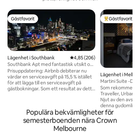
Gästfavorit
Gästfavorit
Gästfavorit
Populär gästfavor
Lägenhet i Southbank
4,85 av 5 i genomsnittligt bety
4,85 (206)
Southbank Apt med fantastisk utsikt och
gratis parkering
Prisuppdatering: Airbnb debiterar nu
Lägenhet i Melbo
värdar en serviceavgift på 15,5 % istället
Martini Suite -Dec
för att lägga till en serviceavgift på
laneways
Som rekommender
gästbokningar. Som ett resultat av detta
Traveller, Urban L
har våra priser per natt justerats något,
Njut av den avsla
och du kommer att märka att ingen
denna gudomliga t
separat serviceavgift för Airbnb läggs till
Populära bekvämligheter för
fantastisk utsikt 
vid utcheckning. Tack för din förståelse
Majorca-byggnaden
Vår lägenhet ligger centralt på
semesterboenden nära Crown
före middagen inna
Southbank bredvid Crown Casino och
Melbourne
Melbournes beröm
omgiven av barer, restauranger och
bästa kaféerna, r
butiker. Vår lägenhet har fantastisk