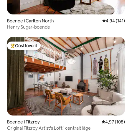
Boende i Carlton North
4,94 av 5 i ge
4,94 (141)
Henry Sugar-boende
Gästfavorit
Populär gästfavorit
Boende i Fitzroy
4,97 av 5 i ge
4,97 (108)
Original Fitzroy Artist's Loft i centralt läge