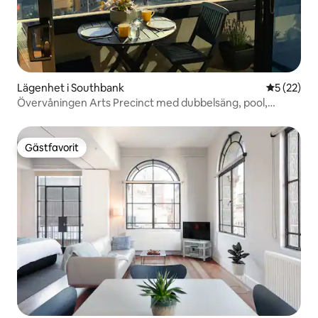
Lägenhet i Southbank
5 av 5 i g
5 (22)
Övervåningen Arts Precinct med dubbelsäng, pool,
ångbastu
Gästfavorit
Gästfavorit