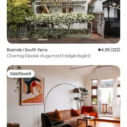
Boende i South Yarra
4,95 av 5 i ge
4,95 (322)
Charmig klassisk stuga med trädgårdsgård
Gästfavorit
Gästfavorit