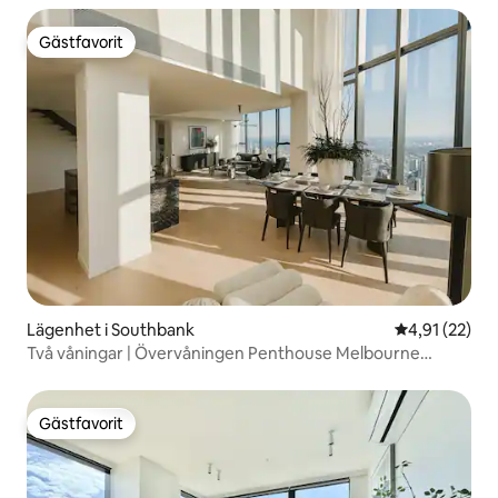
Gästfavorit
Gästfavorit
Lägenhet i Southbank
4,91 av 5 i g
4,91 (22)
Två våningar | Övervåningen Penthouse Melbourne
Square
Gästfavorit
Gästfavorit