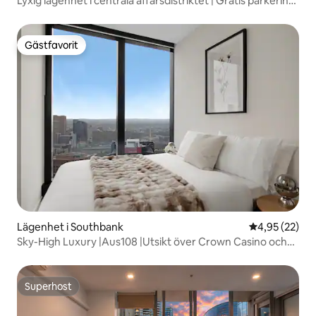
Lyxig lägenhet i centrala affärsdistriktet | Gratis parkering
och pool
Gästfavorit
Gästfavorit
Lägenhet i Southbank
4,95 av 5 i g
4,95 (22)
Sky-High Luxury |Aus108 |Utsikt över Crown Casino och
staden
Superhost
Superhost