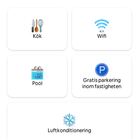
barerna som staden
utsikt över stadens silhuett, Flinders St
ligger inom bekv
Station och Federation Square
Upptäck din Jazz A
upplever staden 
född av den intens
glädjerika befrian
Kök
Wifi
Gratis parkering
Pool
inom fastigheten
Luftkonditionering