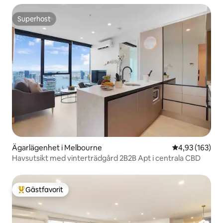
Superhost
Superhost
Ägarlägenhet i Melbourne
4,93 av 5 i ge
4,93 (163)
Havsutsikt med vinterträdgård 2B2B Apt i centrala CBD
Gästfavorit
Populär gästfavorit