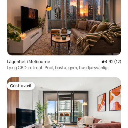
Lägenhet i Melbourne
4,92 av 5 i g
4,92 (12)
Lyxig CBD-retreat IPool, bastu, gym, husdjursvänligt
Gästfavorit
Gästfavorit