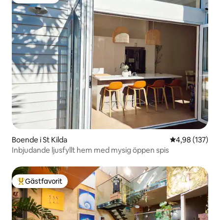
Gästfavorit
Boende i St Kilda
4,98 av 5 i ge
4,98 (137)
Inbjudande ljusfyllt hem med mysig öppen spis
Gästfavorit
Populär gästfavorit