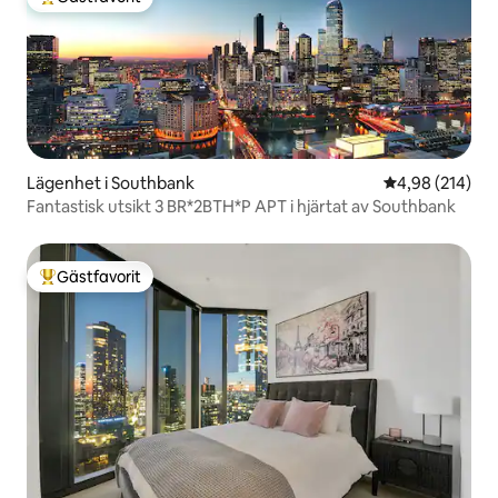
Populär gästfavorit
Lägenhet i Southbank
4,98 av 5 i ge
4,98 (214)
Fantastisk utsikt 3 BR*2BTH*P APT i hjärtat av Southbank
Gästfavorit
Populär gästfavorit