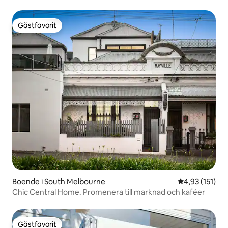
Gästfavorit
Gästfavorit
Boende i South Melbourne
4,93 av 5 i ge
4,93 (151)
Chic Central Home. Promenera till marknad och kaféer
Gästfavorit