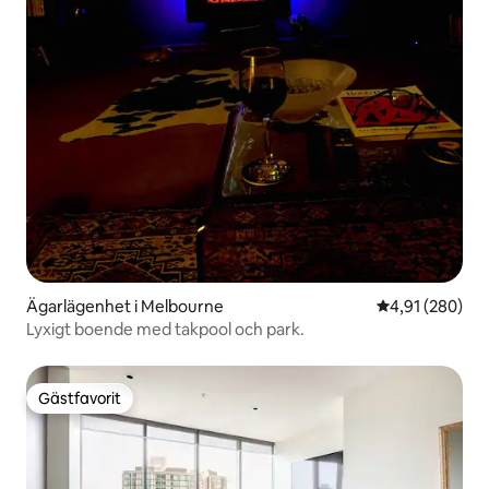
Ägarlägenhet i Melbourne
4,91 av 5 i ge
4,91 (280)
Lyxigt boende med takpool och park.
Gästfavorit
Gästfavorit