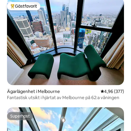
Gästfavorit
Populär gästfavorit
Ägarlägenhet i Melbourne
4,96 av 5 i ge
4,96 (377)
Fantastisk utsikt i hjärtat av Melbourne på 62:a våningen
Superhost
Superhost