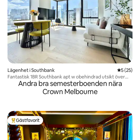
Lägenhet i Southbank
5 av 5 i g
5 (25)
Fantastisk 1BR Southbank apt w obehindrad utsikt över
Andra bra semesterboenden nära
staden
Crown Melbourne
Gästfavorit
Populär gästfavorit