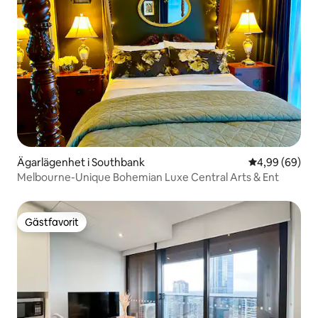
Ägarlägenhet i Southbank
4,99 av 5 i g
4,99 (69)
Melbourne-Unique Bohemian Luxe Central Arts & Ent
Gästfavorit
Gästfavorit