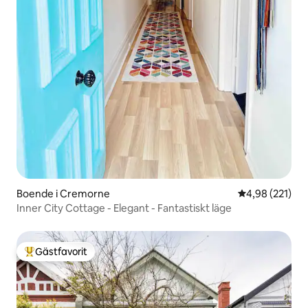
Boende i Cremorne
4,98 av 5 i ge
4,98 (221)
Inner City Cottage - Elegant - Fantastiskt läge
Gästfavorit
Populär gästfavorit