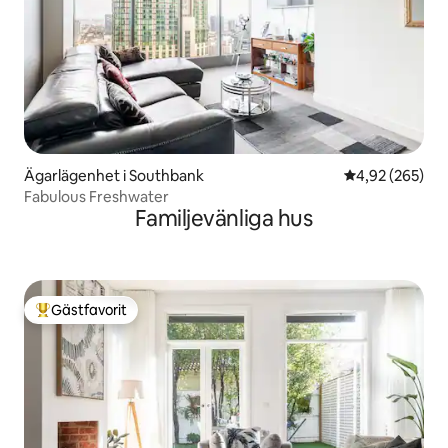
Ägarlägenhet i Southbank
4,92 av 5 i ge
4,92 (265)
Fabulous Freshwater
Familjevänliga hus
Gästfavorit
Populär gästfavorit