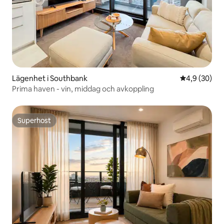
Lägenhet i Southbank
4,9 av 5 i g
4,9 (30)
Prima haven - vin, middag och avkoppling
Superhost
Superhost