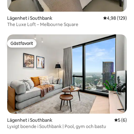
Lägenhet i Southbank
4,98 av 5 i ge
4,98 (129)
The Luxe Loft – Melbourne Square
Gästfavorit
Gästfavorit
Lägenhet i Southbank
5 av 5 i 
5 (6)
Lyxigt boende i Southbank | Pool, gym och bastu