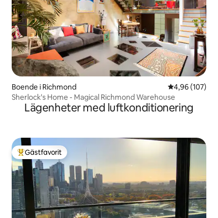
Boende i Richmond
4,96 av 5 i ge
4,96 (107)
Sherlock's Home - Magical Richmond Warehouse
Lägenheter med luftkonditionering
Gästfavorit
Populär gästfavorit