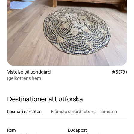
Vistelse på bondgård
5 av 5 i g
5 (79)
Igelkottens hem
Destinationer att utforska
Resmål i närheten
Främsta sevärdheterna i närheten
Rom
Budapest