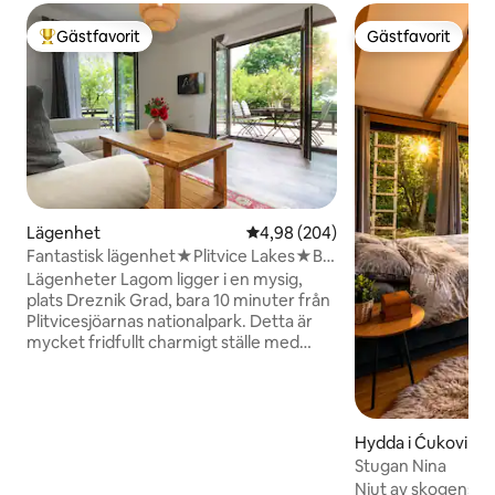
Gästfavorit
Gästfavorit
Populär gästfavorit
Gästfavorit
Lägenhet
4,98 av 5 i genomsnittligt bety
4,98 (204)
Fantastisk lägenhet★Plitvice Lakes★Big
Terrace
Lägenheter Lagom ligger i en mysig,
plats Dreznik Grad, bara 10 minuter från
Plitvicesjöarnas nationalpark. Detta är
mycket fridfullt charmigt ställe med
vackert landskap och hisnande landskap.
I närheten finns en chans att utforska
ruinerna av en gammal fästning Dreznik,
som ligger på en brant klippa ovanför
Hydda i Ćukovi
Korana-floden kanjon och Barac grottor,
Stugan Nina
geologiska underverk, ligger 4 km bort.
Matbutik och barer ligger inom
Njut av skogens lu