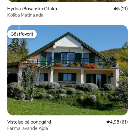
Hydda i Bosanska Otoka
5 av 5 i g
5 (21)
Koliba Matina ada
Gästfavorit
Gästfavorit
Vistelse på bondgård
4,98 av 5 i g
4,98 (61)
Farma lavande Ajda