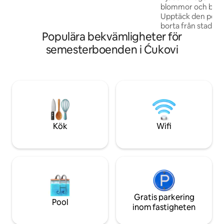
gångavstånd 200 m. Bensinstation,
blommor och bäck
restauranger ligger inom en radie av 3
Upptäck den perfek
km.
borta från stadens 
Populära bekvämligheter för
timmerstugan, bel
skog, vid en klar b
semesterboenden i Ćukovi
till UNA nationalpar
för vila, avkoppli
med naturen. Perfe
eller en grupp vänne
naturen. Det finns 
barn och vuxna. S
minnen på detta u
Kök
Wifi
Gratis parkering
Pool
inom fastigheten