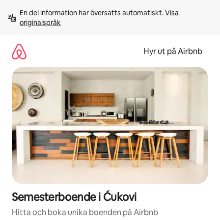
Hoppa
En del information har översatts automatiskt. 
Visa 
till
originalspråk
innehåll
Hyr ut på Airbnb
Semesterboende i Ćukovi
Hitta och boka unika boenden på Airbnb