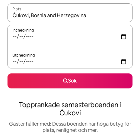
Plats
När resultaten är tillgängliga kan du navigera med upp- och ned
Incheckning
Utcheckning
Sök
Topprankade semesterboenden i
Ćukovi
Gäster håller med: Dessa boenden har höga betyg för
plats, renlighet och mer.