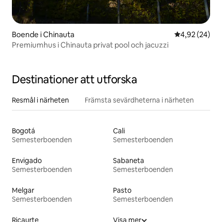
Boende i Chinauta
4,92 av 5 i g
4,92 (24)
Premiumhus i Chinauta privat pool och jacuzzi
Destinationer att utforska
Resmål i närheten
Främsta sevärdheterna i närheten
Bogotá
Cali
Semesterboenden
Semesterboenden
Envigado
Sabaneta
Semesterboenden
Semesterboenden
Melgar
Pasto
Semesterboenden
Semesterboenden
Ricaurte
Visa mer