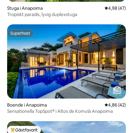
Stuga i Anapoima
4,98 av 5 i g
4,98 (47)
Tropiskt paradis, lyxig duplexstuga
Superhost
Superhost
Boende i Anapoima
4,86 av 5 i g
4,86 (42)
Sensationella TopSpot® i Altos de Komulá Anapoima
Gästfavorit
Populär gästfavorit