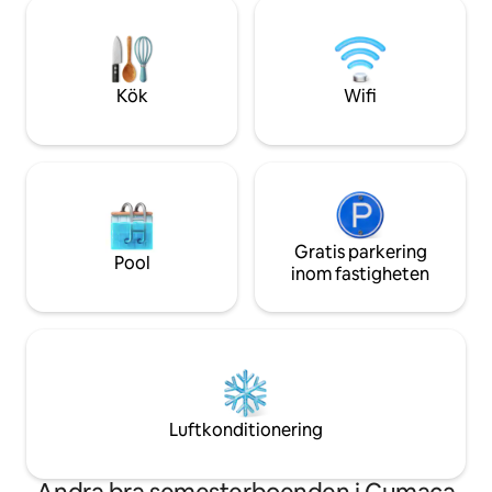
stället desinficeras en gång i månaden.
kök, en kaffebrygg
Gasröret finns på uteplatsen ✅ du
uterum med ett par
behöver bara öppna kranen för att
en grillplats med ga
använda köket. Den har ljud 🪢
parkering och husdj
Kök
Wifi
Gratis parkering
Pool
inom fastigheten
Luftkonditionering