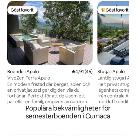
Gästfavorit
Gästfavorit
Gästfavorit
Populär gästfavor
Boende i Apulo
4,91 av 5 i genomsnittligt be
4,91 (45)
Stuga i Apulo
ViveZen Terra Apulo
Lantlig stuga i A
En modern fristad där berget, solen och
Helt privat stuga p
en privat jacuzzi ger dig den vila du
lägenhetskomplex
förtjänar. Perfekt för att dela som ett
från centrala Apul
par eller en familj, omgiven av naturen.
med luftkonditione
Populära bekvämligheter för
Instruktioner för användning: Du hittar
sängar (en dubbel
två rum med dubbelsängar. Det är
enkelsäng) för 2 el
semesterboenden i Cumaca
normalt att hitta insekter eftersom det
privat jacuzzi, Wi
ligger mitt i naturen men det är inget att
och i sovrummet f
oroa sig för, det är inget allvarligt, hela
en soundbar, en ma