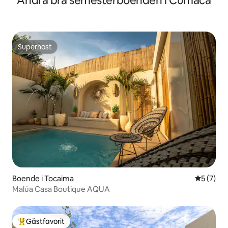
Andra bra semesterboenden i Cumaca
Superhost
Superhost
Boende i Tocaima
5 av 5 i 
5 (7)
Malúa Casa Boutique AQUA
Gästfavorit
Populär gästfavorit