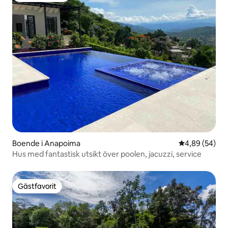
Boende i Anapoima
4,89 av 5 i g
4,89 (54)
Hus med fantastisk utsikt över poolen, jacuzzi, service
Gästfavorit
Gästfavorit