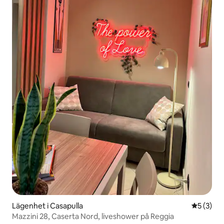
Lägenhet i Casapulla
5 av 5 i 
5 (3)
Mazzini 28, Caserta Nord, liveshower på Reggia