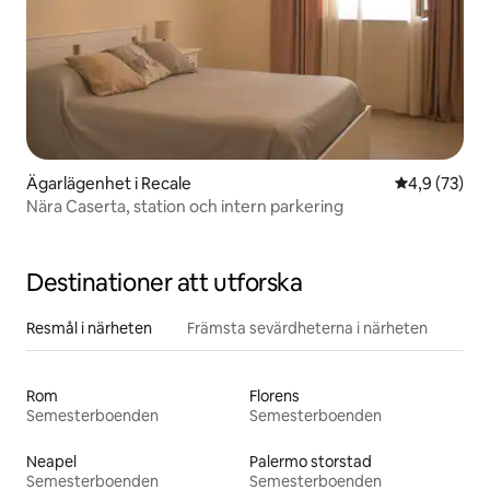
Ägarlägenhet i Recale
4,9 av 5 i g
4,9 (73)
Nära Caserta, station och intern parkering
Destinationer att utforska
Resmål i närheten
Främsta sevärdheterna i närheten
Rom
Florens
Semesterboenden
Semesterboenden
Neapel
Palermo storstad
Semesterboenden
Semesterboenden