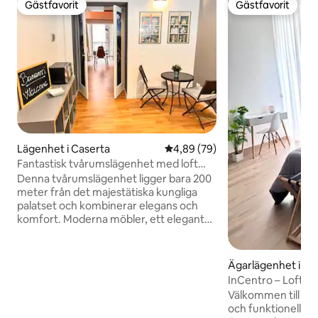
Gästfavorit
Gästfavorit
Gästfavorit
Gästfavorit
Lägenhet i Caserta
4,89 av 5 i genomsnittligt bet
4,89 (79)
Fantastisk tvårumslägenhet med loft
nära Reggia
Denna tvårumslägenhet ligger bara 200
meter från det majestätiska kungliga
palatset och kombinerar elegans och
komfort. Moderna möbler, ett elegant
sovrum på loftet och ett fullt utrustat
kök välkomnar dig i ett utrymme som är
utformat för din avkoppling. Njut av det
Ägarlägenhet i Ca
perfekta läget: på några minuter kan du
InCentro – Loft 10
promenera i de magnifika trädgårdarna i
slottet
Välkommen till In
Reggia eller utforska restaurangerna
och funktionell st
och butikerna i centrum. Perfekt för par