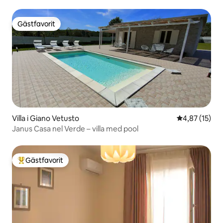
Gästfavorit
Gästfavorit
Villa i Giano Vetusto
4,87 av 5 i g
4,87 (15)
Janus Casa nel Verde – villa med pool
Gästfavorit
Populär gästfavorit