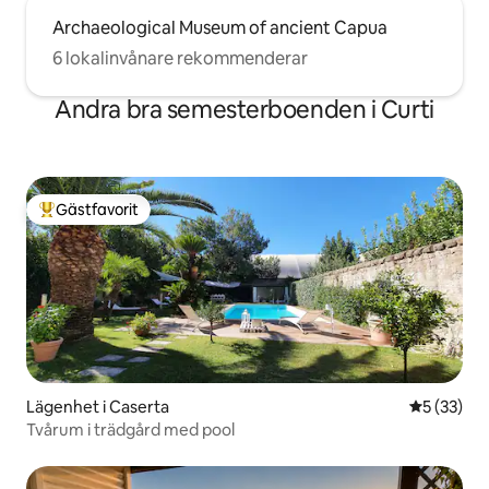
Archaeological Museum of ancient Capua
6 lokalinvånare rekommenderar
Andra bra semesterboenden i Curti
Gästfavorit
Populär gästfavorit
Lägenhet i Caserta
5 av 5 i g
5 (33)
Tvårum i trädgård med pool