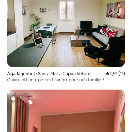
Ägarlägenhet i Santa Maria Capua Vetere
4,91 av 5 i 
4,91 (11)
Chiaro di Luna, perfekt för grupper och familjer!