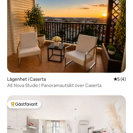
Lägenhet i Caserta
5 av 5 i 
5 (4)
AE Nova Studio | Panoramautsikt över Caserta
Gästfavorit
Populär gästfavorit