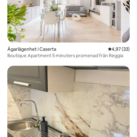
Ägarlägenhet i Caserta
4,97 av 5 i g
4,97 (33)
Boutique Apartment 5 minuters promenad från Reggia