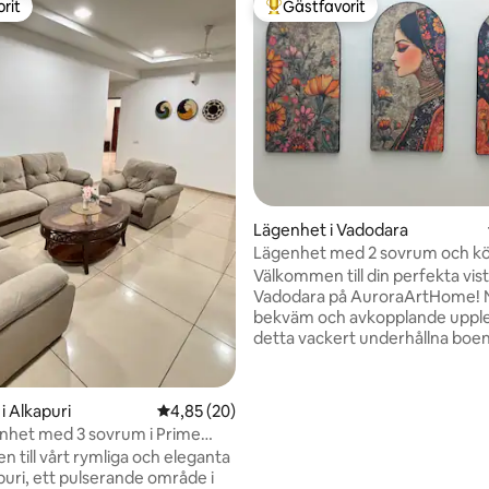
rit
Gästfavorit
rit
Populär gästfavorit
Lägenhet i Vadodara
Lägenhet med 2 sovrum och kö
Alkapuri, Vadodara | Wifi | Park
Välkommen till din perfekta vist
Vadodara på AuroraArtHome! Njut av en
bekväm och avkopplande upple
detta vackert underhållna boe
perfekt för familjer, affärsrese
helgresor. Atithi Devo Bhavah! Bekvämt
beläget nära
tligt betyg, 10 omdömen
i Alkapuri
4,85 av 5 i genomsnittligt betyg, 20 omdöm
4,85 (20)
Alkapuri/Subhanpura/järnvägss
enhet med 3 sovrum i Prime
med enkel tillgång till alla de bä
 till vårt rymliga och eleganta
platserna. Boende med 2 sovrum på
puri, ett pulserande område i
bottenvåningen Sängar med fr