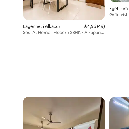
Eget rum 
Grön viste
Lägenhet i Alkapuri
4,96 av 5 i genomsnit
4,96 (49)
Soul At Home | Modern 2BHK • Alkapuri
Vadodara