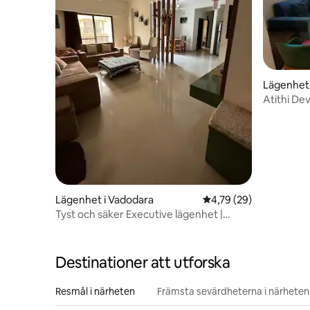
Lägenhet 
Lägenhet i Vadodara
4,79 av 5 i genomsnit
4,79 (29)
Tyst och säker Executive lägenhet |
Vadodara
Destinationer att utforska
Resmål i närheten
Främsta sevärdheterna i närheten