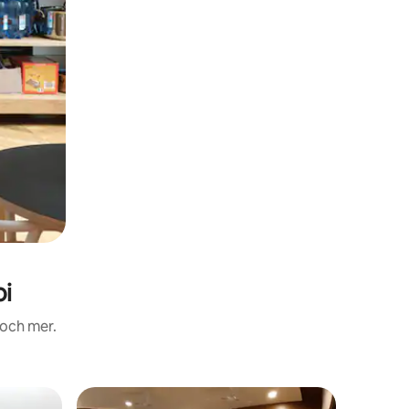
i
 och mer.
Lägenhet