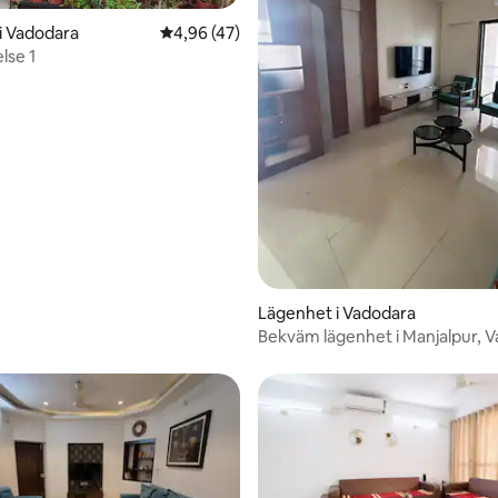
i Vadodara
4,96 av 5 i genomsnittligt betyg, 47 omdöm
4,96 (47)
lse 1
tligt betyg, 49 omdömen
Lägenhet i Vadodara
Bekväm lägenhet i Manjalpur, 