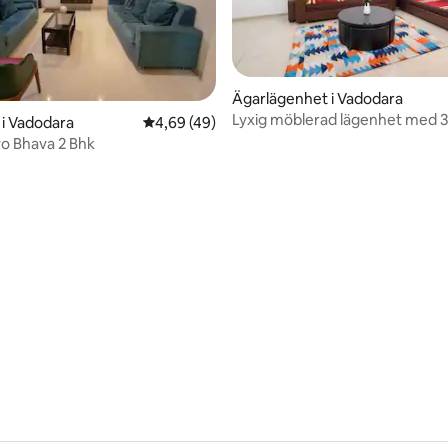
Ägarlägenhet i Vadodara
Lyxig möblerad lägenhet med 3
i Vadodara
4,69 av 5 i genomsnittligt betyg, 49 omdöm
4,69 (49)
Sayajigunj, Vadodara
Atithi Devo Bhava 2 Bhk
tligt betyg, 29 omdömen