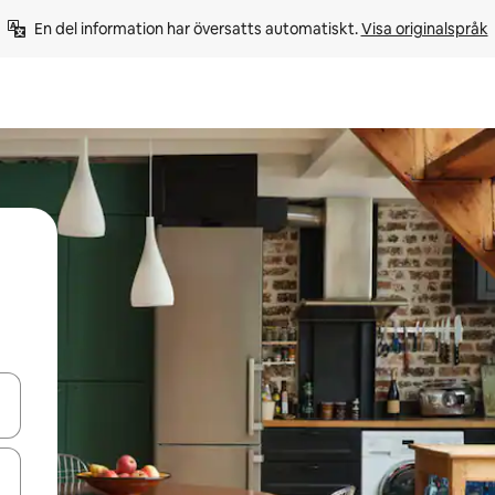
En del information har översatts automatiskt. 
Visa originalspråk
d upp- och nedåtpilarna eller utforska genom att trycka eller svepa.