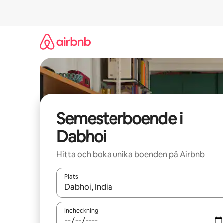
Hoppa
till
innehåll
Semesterboende i
Dabhoi
Hitta och boka unika boenden på Airbnb
Plats
När resultaten är tillgängliga kan du navigera me
Incheckning