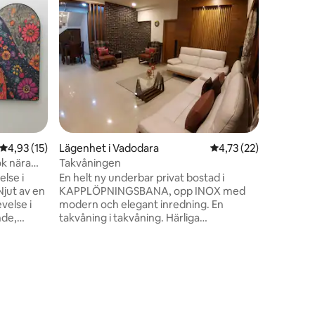
Superho
Superho
Oberoend
Ellora Pa
Njut av en
familjevä
Vadodaras
beläget m
restaura
landmärk
järnvägs
från flyg
lägenhet 
4,93 av 5 i genomsnittligt betyg, 15 omdömen
4,93 (15)
Lägenhet i Vadodara
4,73 av 5 i genomsnit
4,73 (22)
långa vis
atmosfär
k nära
Takvåningen
familjer
ering
else i
En helt ny underbar privat bostad i
säkerhet.
KAPPLÖPNINGSBANA, opp INOX med
ljusare! 
velse i
modern och elegant inredning. En
nde,
takvåning i takvåning. Härliga
närer och
soluppgångar och solnedgångar, anlagda
horisonter, rena och öppna utrymmen,
målning och artefakter välkomnar dig
en
tationen,
inom det rymliga vardagsrummet med
sta
luftkonditionering som omfattar en 6-
sitsig matplats. Allt detta vetter mot
äscha
trädgårdsområdet och eget