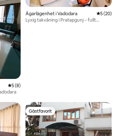
en
Ägarlägenhet i Vadodara
5 av 5 i genomsnit
5 (20)
Lyxig takvåning i Pratapgunj – fullt
utrustad
5 av 5 i genomsnittligt betyg, 8 omdömen
5 (8)
Vadodara
Gästfavorit
Gästfavorit