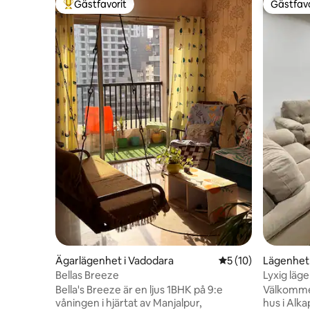
Gästfavorit
Gästfavo
Populär gästfavorit
Gästfavo
Ägarlägenhet i Vadodara
5 av 5 i genomsnit
5 (10)
Lägenhet 
Bellas Breeze
Lyxig läg
Alkapuri
Bella's Breeze är en ljus 1BHK på 9:e
Välkommen
våningen i hjärtat av Manjalpur,
hus i Alka