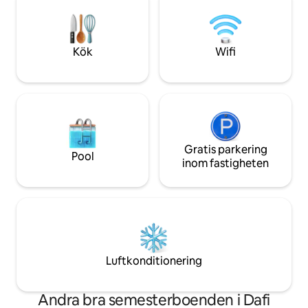
utforska, meditera
gäller en ensam resenär, par eller grupp
hoppas vi att du 
vänner, erbjuder detta Airbnb en
och lämnar med en
extraordinär upplevelse i Varanasi rik
kultur.
Kök
Wifi
Gratis parkering
Pool
inom fastigheten
Luftkonditionering
Andra bra semesterboenden i Dafi