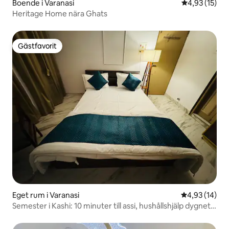
Boende i Varanasi
4,93 av 5 i g
4,93 (15)
Heritage Home nära Ghats
Gästfavorit
Gästfavorit
Eget rum i Varanasi
4,93 av 5 i g
4,93 (14)
Semester i Kashi: 10 minuter till assi, hushållshjälp dygnet
runt