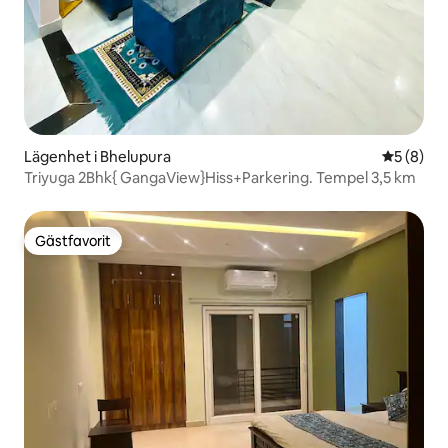
Lägenhet i Bhelupura
5 av 5 i 
5 (8)
Triyuga 2Bhk{ GangaView}Hiss+Parkering. Tempel 3,5 km
Gästfavorit
Gästfavorit