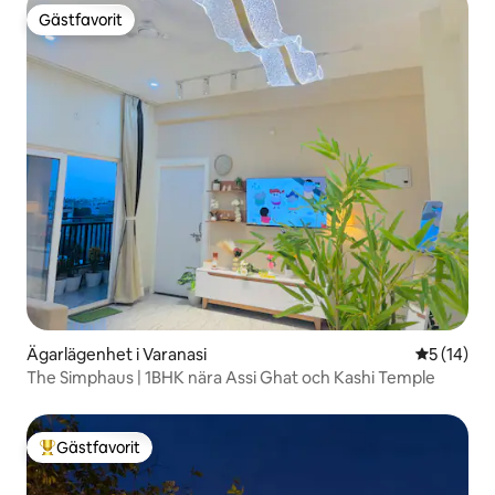
Gästfavorit
Gästfavorit
Ägarlägenhet i Varanasi
5 av 5 i g
5 (14)
The Simphaus | 1BHK nära Assi Ghat och Kashi Temple
Gästfavorit
Populär gästfavorit